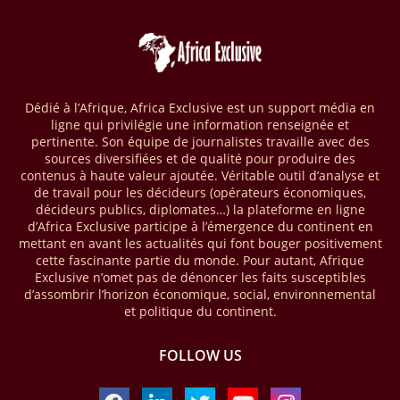
04/04/26
BASSIN DU CONGO
La Banque mondiale a approuvé un projet d’envergure visant à
transformer les économies forestières en Afrique centrale. Baptisé «
Programme pour des économies forestières durables du Bassin du
Congo » (SCBFEP), il mobilise 1,02 milliard $, dont une première
Dédié à l’Afrique, Africa Exclusive est un support média en
phase de 394,83 millions de dollars. C’est ce qu’indique l’institution
ligne qui privilégie une information renseignée et
dans un communiqué publié mercredi 1er avril. Cette première phase
pertinente. Son équipe de journalistes travaille avec des
vise à améliorer la gestion forestière, renforcer les chaînes de valeur
sources diversifiées et de qualité pour produire des
et créer 220 000 emplois au Cameroun, en République centrafricaine
contenus à haute valeur ajoutée. Véritable outil d’analyse et
(RCA) et en République du Congo. Près de 8 millions d’hectares
de travail pour les décideurs (opérateurs économiques,
seront placés sous gestion durable.
décideurs publics, diplomates…) la plateforme en ligne
d’Africa Exclusive participe à l’émergence du continent en
mettant en avant les actualités qui font bouger positivement
28/03/26
AFRIQUE - MOBILE MONEY
cette fascinante partie du monde. Pour autant, Afrique
Selon le rapport publié par l’Association mondiale des opérateurs de
Exclusive n’omet pas de dénoncer les faits susceptibles
téléphonie mobile (GSMA), près de 1432 milliards USD ont transité
d’assombrir l’horizon économique, social, environnemental
par les comptes de mobile money en Afrique au cours de l'année
et politique du continent.
2025, en hausse d'environ 27 % par rapport à 2024. Le rapport intitulé
« The State of the Industry Report on Mobile Money 2026 » précise
FOLLOW US
que le continent a capté environ 66 % de la valeur des transactions de
mobile money réalisées à l’échelle mondiale, qui s’est établie à 2091
milliards USD (+23 % par rapport à 2024). L’Afrique a également