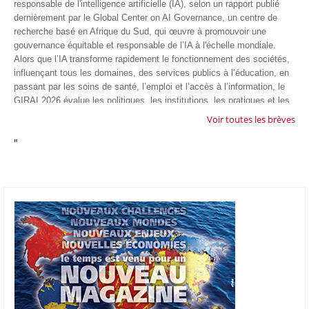
responsable de l'intelligence artificielle (IA), selon un rapport publié
dernièrement par le Global Center on AI Governance, un centre de
recherche basé en Afrique du Sud, qui œuvre à promouvoir une
gouvernance équitable et responsable de l’IA à l'échelle mondiale.
Alors que l’IA transforme rapidement le fonctionnement des sociétés,
influençant tous les domaines, des services publics à l’éducation, en
passant par les soins de santé, l’emploi et l’accès à l’information, le
GIRAI 2026 évalue les politiques, les institutions, les pratiques et les
conditions générales de gouvernance qui favorisent un déploiement
Voir toutes les brèves
éthique, inclusif et respectueux des droits humains de cette
"
technologie.
04/07/26
GOOGLE AFRIQUE
Google va lancer le premier laboratoire d'intelligence artificielle
appliquée d'Afrique à À Accra, au Ghana. L'annonce a été faite
mercredi 1er juillet lors du premier Google Cloud Summit du groupe
américain, qui a également indiqué avoir dépassé son objectif
d'investir un milliard de dollars sur le continent en cinq ans. Baptisée
Google Africa Applied AI Lab, la structure sera hébergée à l'AI
Community Centre d'Accra. Elle associera des fondateurs de start-up
venus de tout le continent à des chercheurs de Google et leur donnera
un accès anticipé aux derniers modèles d'IA de l'entreprise. Les