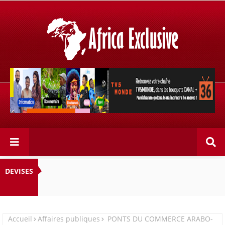
Retrouvez votre chaîne @TV5MONDE, dans les bouquets
CANAL+ 36 . Fandaharam-potoana tsara indrindra ho
anareo!
DEVISES
Accueil
Affaires publiques
PONTS DU COMMERCE ARABO-