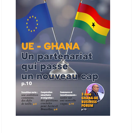
la chaîne de valeur énergétique et de publier des appels d’offres
ouverts en priorité aux sociétés du continent. Le projet est en phase
finale de développement et devrait aboutir, d’ici fin 2026 ou début
2027, à un bulletin africain des appels d’offres dans le secteur de
l’énergie.
06/06/26
AFRICA FINANCE CORPORATION
Cette semaine, Africa Finance Corporation (AFC) a annoncé avoir
bouclé un prêt syndiqué de 2 milliards de dollars, la plus importante
levée de son histoire. Initialement calibrée à 1,6 milliard, l'opération a
été relevée de 400 millions face à l'afflux des souscriptions de
banques internationales. Plus du tiers des fonds proviennent
d'institutions financières asiatiques, à parts égales avec l'Europe.
L'Asie-Pacifique et l'Europe pèsent chacune 35 % du tour de table,
devant le Moyen-Orient (25 %) et l'Afrique (5 %), selon le communiqué
de l'institution panafricaine, qui compte 48 pays membres.
25/05/26
ECHANGES AFRIQUE - UE
Les échanges entre l’Afrique et l’Europe pourraient quasiment
atteindre 1 000 milliards USD d’ici dix ans contre 545 milliards en
2024, si les deux continents passent d’une logique de commerce