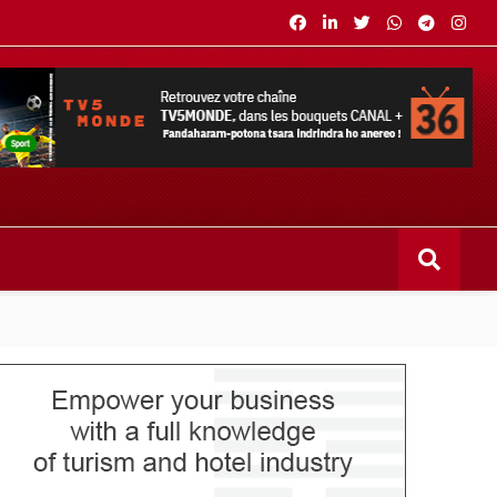
s bouquets CANAL+ 36 . Fandaharam-potoana tsara indrindra