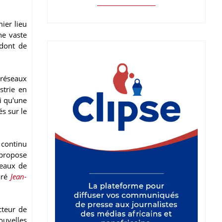
ier lieu
ne vaste
 dont de
 réseaux
strie en
i qu'une
s sur le
 continu
 propose
seaux de
aré
Jean-
cteur de
ouvelles