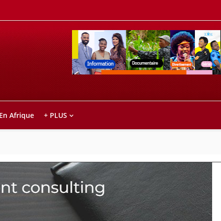
Retrouvez votre chaîne @TV5MONDE, dans le
ho anareo!
 En Afrique
+ PLUS