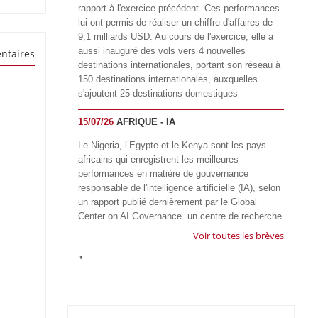
rapport à l'exercice précédent. Ces performances
lui ont permis de réaliser un chiffre d'affaires de
9,1 milliards USD. Au cours de l'exercice, elle a
aussi inauguré des vols vers 4 nouvelles
ntaires
destinations internationales, portant son réseau à
150 destinations internationales, auxquelles
s'ajoutent 25 destinations domestiques
15/07/26
AFRIQUE - IA
Le Nigeria, l’Egypte et le Kenya sont les pays
africains qui enregistrent les meilleures
performances en matière de gouvernance
responsable de l'intelligence artificielle (IA), selon
un rapport publié dernièrement par le Global
Center on AI Governance, un centre de recherche
basé en Afrique du Sud, qui œuvre à promouvoir
Voir toutes les brèves
une gouvernance équitable et responsable de l’IA
"
à l'échelle mondiale. Alors que l’IA transforme
rapidement le fonctionnement des sociétés,
influençant tous les domaines, des services
publics à l’éducation, en passant par les soins de
santé, l’emploi et l’accès à l’information, le GIRAI