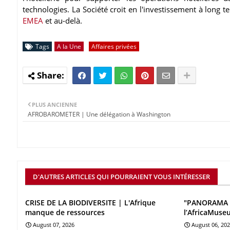
technologies. La Société croit en l'investissement à long 
EMEA
et au-delà.
Tags
A la Une
Affaires privées
PLUS ANCIENNE
AFROBAROMETER | Une délégation à Washington
D'AUTRES ARTICLES QUI POURRAIENT VOUS INTÉRESSER
CRISE DE LA BIODIVERSITE | L'Afrique
"PANORAMA 
manque de ressources
l’AfricaMuse
August 07, 2026
August 06, 20