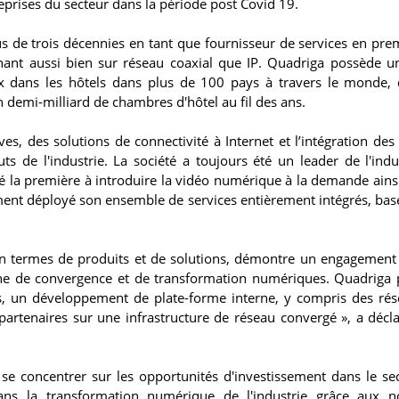
prises du secteur dans la période post Covid 19.
s de trois décennies en tant que fournisseur de services en prem
nant aussi bien sur réseau coaxial que IP. Quadriga possède u
aux dans les hôtels dans plus de 100 pays à travers le monde,
n demi-milliard de chambres d'hôtel au fil des ans.
ves, des solutions de connectivité à Internet et l’intégration des
s de l'industrie. La société a toujours été un leader de l'indu
é la première à introduire la vidéo numérique à la demande ains
ment déployé son ensemble de services entièrement intégrés, basé
 en termes de produits et de solutions, démontre un engagement
rche de convergence et de transformation numériques. Quadriga
es, un développement de plate-forme interne, y compris des ré
 partenaires sur une infrastructure de réseau convergé », a décl
 se concentrer sur les opportunités d'investissement dans le se
 dans la transformation numérique de l'industrie grâce aux n