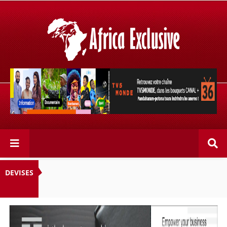
Retrouvez votre chaîne @TV5MONDE, dans les bouquets
CANAL+ 36 . Fandaharam-potoana tsara indrindra ho
anareo!
DEVISES