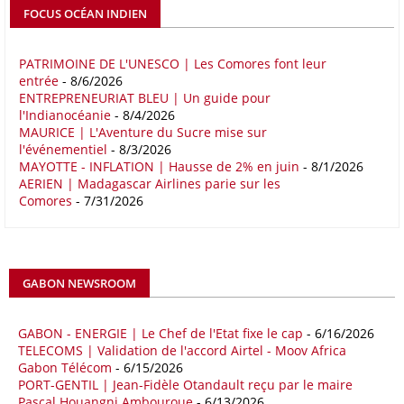
détermine un rapport publié début mai 2026 par le cabinet de conseil
FOCUS OCÉAN INDIEN
Boston Consulting Group (BCG). Intitulé « Strengthening the Africa-
Europe Corridor : Strategic Imperative in a Multipolar World », le
rapport note que les relations entre l'Afrique et l'Europe trouvent leur
PATRIMOINE DE L'UNESCO | Les Comores font leur
entrée
- 8/6/2026
fondement dans la proximité géographique et des dynamiques socio-
ENTREPRENEURIAT BLEU | Un guide pour
économiques complémentaires.
l'Indianocéanie
- 8/4/2026
MAURICE | L'Aventure du Sucre mise sur
16/05/26
COMMERCE CHINE - AFRIQUE
l'événementiel
- 8/3/2026
Le déficit commercial de l’Afrique avec la Chine s’est creusé de 48,27
MAYOTTE - INFLATION | Hausse de 2% en juin
- 8/1/2026
AERIEN | Madagascar Airlines parie sur les
% au cours des quatre premiers mois de 2026 comparativement à la
Comores
- 7/31/2026
même période de 2025 pour s’établir à 36,8 milliards de dollars, en
raison notamment d’une forte hausse des exportations de l’empire du
Milieu vers le continent. Les exportations chinoises vers les pays
africains ont connu une hausse de 28 % entre le 1er janvier et le 30
avril, à 81,82 milliards de dollars. Durant la même période, les
GABON NEWSROOM
importations chinoises en provenance du continent ont atteint 45,02
milliards de dollars, un montant en hausse de 14,5% par rapport aux
quatre premiers mois de 2025.
GABON - ENERGIE | Le Chef de l'Etat fixe le cap
- 6/16/2026
TELECOMS | Validation de l'accord Airtel - Moov Africa
09/05/26
ITALIE - LIBYE
Gabon Télécom
- 6/15/2026
PORT-GENTIL | Jean-Fidèle Otandault reçu par le maire
Les deux pays veulent accélérer leurs projets gaziers communs, afin
Pascal Houangni Ambouroue
- 6/13/2026