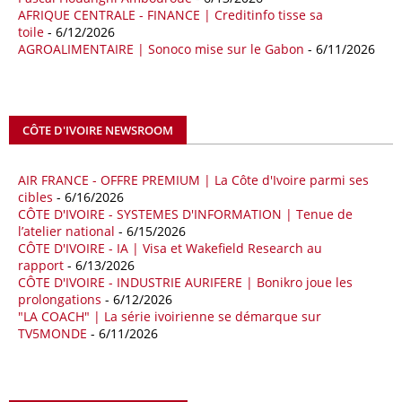
de sécuriser davantage les approvisionnements énergétiques en
AFRIQUE CENTRALE - FINANCE | Creditinfo tisse sa
Méditerranée, dans un contexte marqué par des tensions
toile
- 6/12/2026
géopolitiques internationales et des perturbations sur le marché
AGROALIMENTAIRE | Sonoco mise sur le Gabon
- 6/11/2026
mondial du gaz. Réunis à Rome le jeudi 7 mai, la Première ministre
italienne Giorgia Meloni, et le chef du gouvernement libyen
Abdulhamid Dbeibah, ont affiché leur volonté de renforcer la
coopération et les investissements dans le secteur énergétique. Cette
CÔTE D'IVOIRE NEWSROOM
séquence survient alors que Rome cherche à réduire son exposition
aux chocs affectant les flux mondiaux de l’énergie.
AIR FRANCE - OFFRE PREMIUM | La Côte d'Ivoire parmi ses
18/04/26
ALGERIE - BP
cibles
- 6/16/2026
CÔTE D'IVOIRE - SYSTEMES D'INFORMATION | Tenue de
La multinationale BP signe son retour en Algérie où un permis de
l’atelier national
- 6/15/2026
prospection d’hydrocarbures dans le bassin oriental lui a été attribué
CÔTE D'IVOIRE - IA | Visa et Wakefield Research au
par l’Agence nationale pour la valorisation des ressources en
rapport
- 6/13/2026
hydrocarbures (ALNAFT). L’information rendue publique mercredi 15
CÔTE D'IVOIRE - INDUSTRIE AURIFERE | Bonikro joue les
avril par l’institution, intervient dans le cadre de sa politique de relance
prolongations
- 6/12/2026
de l’exploration. Le périmètre concerné se situe dans une zone de
"LA COACH" | La série ivoirienne se démarque sur
l’est du pays jugée peu explorée malgré son potentiel. BP pourra y
TV5MONDE
- 6/11/2026
lancer ses premières opérations de prospection sur le terrain portant
sur l’acquisition et l’interprétation de données géologiques et
géophysiques.