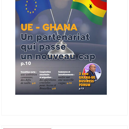
2027, à un bulletin africain des appels d’offres dans le secteur de
l’énergie.
06/06/26
AFRICA FINANCE CORPORATION
Cette semaine, Africa Finance Corporation (AFC) a annoncé avoir
bouclé un prêt syndiqué de 2 milliards de dollars, la plus importante
levée de son histoire. Initialement calibrée à 1,6 milliard, l'opération a
été relevée de 400 millions face à l'afflux des souscriptions de
banques internationales. Plus du tiers des fonds proviennent
d'institutions financières asiatiques, à parts égales avec l'Europe.
L'Asie-Pacifique et l'Europe pèsent chacune 35 % du tour de table,
devant le Moyen-Orient (25 %) et l'Afrique (5 %), selon le communiqué
de l'institution panafricaine, qui compte 48 pays membres.
25/05/26
ECHANGES AFRIQUE - UE
Les échanges entre l’Afrique et l’Europe pourraient quasiment
atteindre 1 000 milliards USD d’ici dix ans contre 545 milliards en
2024, si les deux continents passent d’une logique de commerce
bilatéral à une logique de « co-production », en se concentrant sur
quelques chaînes de valeur à fort potentiel où produire ensemble leur
permettrait d’être compétitifs à l’échelle mondiale. C'est ce que