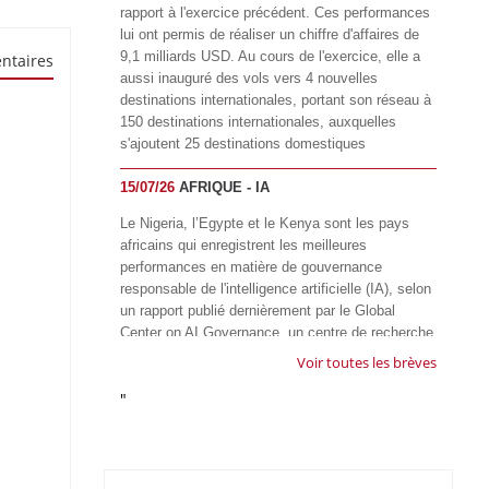
rapport à l'exercice précédent. Ces performances
lui ont permis de réaliser un chiffre d'affaires de
9,1 milliards USD. Au cours de l'exercice, elle a
ntaires
aussi inauguré des vols vers 4 nouvelles
destinations internationales, portant son réseau à
150 destinations internationales, auxquelles
s'ajoutent 25 destinations domestiques
15/07/26
AFRIQUE - IA
Le Nigeria, l’Egypte et le Kenya sont les pays
africains qui enregistrent les meilleures
performances en matière de gouvernance
responsable de l'intelligence artificielle (IA), selon
un rapport publié dernièrement par le Global
Center on AI Governance, un centre de recherche
basé en Afrique du Sud, qui œuvre à promouvoir
Voir toutes les brèves
une gouvernance équitable et responsable de l’IA
"
à l'échelle mondiale. Alors que l’IA transforme
rapidement le fonctionnement des sociétés,
influençant tous les domaines, des services
publics à l’éducation, en passant par les soins de
santé, l’emploi et l’accès à l’information, le GIRAI