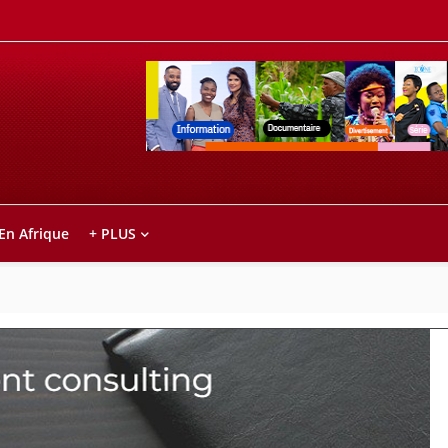
Retrouvez votre chaîne @TV5MONDE, dans le
ho anareo!
 En Afrique
+ PLUS