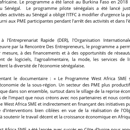
 africaine. Le programme a été lancé au Burkina Faso en 2018 
u Sénégal. Le programme pilote sénégalais a été lancé just
es activités au Sénégal a obligé l'ITFC à modifier d'urgence la p
rni aux PME participantes pendant l'arrêt des activités et dans l'è
 l'Entreprenariat Rapide (DER), l'Organisation Internationa
 œuvre par la Rencontre Des Entrepreneurs, le programme a perm
r mesure, à des financements et à des opportunités de réseaut
t de logiciels, l'agroalimentaire, la mode, les services de li
lètent la diversité de l'économie sénégalaise.
mentant le documentaire : « Le Programme West Africa SME s
l'économie de la sous-région. Un secteur des PME plus productif
rique dans son ensemble, surtout dans le sillage de la reprise éc
s de l'impact que nous créons avec nos partenaires et nous cont
e West Africa SME et indirectement en finançant des initiatives p
 d'interventions bien ciblées en vue de la réalisation de l'Obj
soutenir le travail décent et la croissance économique en Afriqu
t Africa SME a été lancée avec succès en Côte d'Ivoire pour app