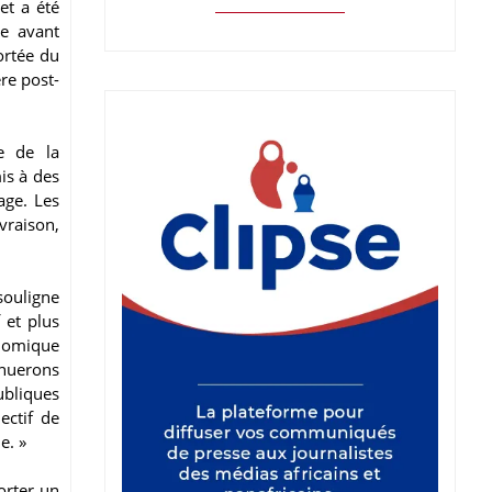
et a été
e avant
ortée du
re post-
le de la
is à des
age. Les
vraison,
ouligne
 et plus
onomique
inuerons
ubliques
ectif de
e. »
orter un