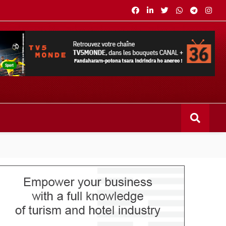
s bouquets CANAL+ 36 . Fandaharam-potoana tsara indrindra