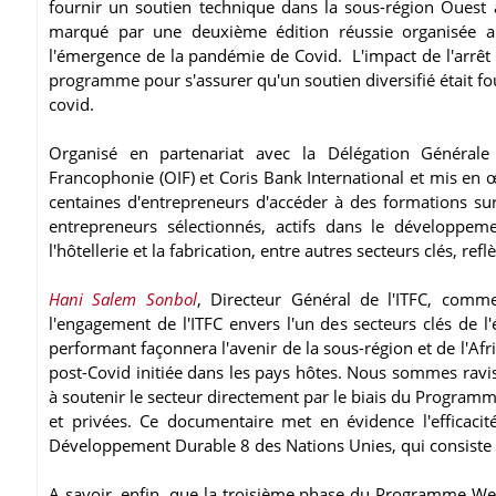
fournir un soutien technique dans la sous-région Ouest
marqué par une deuxième édition réussie organisée a
l'émergence de la pandémie de Covid. L'impact de l'arrêt d
programme pour s'assurer qu'un soutien diversifié était fou
covid.
Organisé en partenariat avec la Délégation Générale à
Francophonie (OIF) et Coris Bank International et mis en
centaines d'entrepreneurs d'accéder à des formations su
entrepreneurs sélectionnés, actifs dans le développemen
l'hôtellerie et la fabrication, entre autres secteurs clés, ref
Hani Salem Sonbol
, Directeur Général de l'ITFC, com
l'engagement de l'ITFC envers l'un des secteurs clés de 
performant façonnera l'avenir de la sous-région et de l'Af
post-Covid initiée dans les pays hôtes. Nous sommes ravi
à soutenir le secteur directement par le biais du Programm
et privées. Ce documentaire met en évidence l'efficacité
Développement Durable 8 des Nations Unies, qui consiste à 
A savoir, enfin, que la troisième phase du Programme Wes