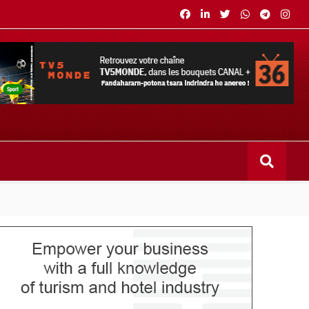
s bouquets CANAL+ 36 . Fandaharam-potoana tsara indrindra