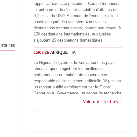
rapport à l'exercice précédent. Ces performances
lui ont permis de réaliser un chiffre d'affaires de
9,1 milliards USD. Au cours de l'exercice, elle a
aussi inauguré des vols vers 4 nouvelles
destinations internationales, portant son réseau à
150 destinations internationales, auxquelles
s'ajoutent 25 destinations domestiques
ntaires
15/07/26
AFRIQUE - IA
Le Nigeria, l’Egypte et le Kenya sont les pays
africains qui enregistrent les meilleures
performances en matière de gouvernance
responsable de l'intelligence artificielle (IA), selon
un rapport publié dernièrement par le Global
Center on AI Governance, un centre de recherche
basé en Afrique du Sud, qui œuvre à promouvoir
Voir toutes les brèves
une gouvernance équitable et responsable de l’IA
"
à l'échelle mondiale. Alors que l’IA transforme
rapidement le fonctionnement des sociétés,
influençant tous les domaines, des services
publics à l’éducation, en passant par les soins de
santé, l’emploi et l’accès à l’information, le GIRAI