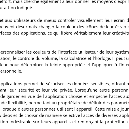
 effort, mais cherche également à leur donner les moyens d'expri
», a-t-on indiqué.
aux utilisateurs de mieux contrôler visuellement leur écran d'
peuvent désormais changer la couleur des icônes de leur écran d
faces des applications, ce qui libère véritablement leur créativit
rsonnaliser les couleurs de l'interface utilisateur de leur systèm
on, le contrôle du volume, la calculatrice et l'horloge. Il peut ut
teur pour déterminer la teinte appropriée et l'appliquer à l'inte
personnelle.
applications permet de sécuriser les données sensibles, offrant a
nant leur sécurité et leur vie privée. Lorsqu'une autre personne
 de garder en vue de l'application choisie et empêche l'accès au
ande flexibilité, permettant au propriétaire de définir des paramèt
e lorsque d'autres personnes utilisent l'appareil. Cette mise à jou
déos et de choisir de manière sélective l'accès de diverses appli
ion indésirable sur leurs appareils et renforçant la protection d