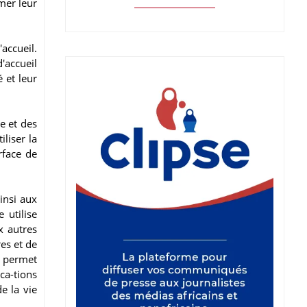
mer leur
accueil.
'accueil
é et leur
e et des
iliser la
rface de
insi aux
 utilise
x autres
res et de
r permet
ca-tions
e la vie