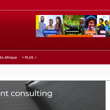
Retrouvez votre chaîne @TV5MONDE, dans le
ho anareo!
 En Afrique
+ PLUS