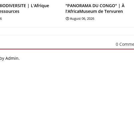
BIODIVERSITE | L'Afrique
"PANORAMA DU CONGO" | À
essources
l’AfricaMuseum de Tervuren
26
August 06, 2026
0 Comme
 by Admin.