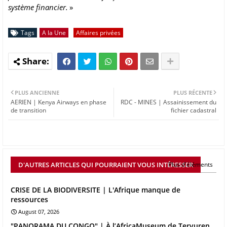
système financier.
»
Tags
A la Une
Affaires privées
PLUS ANCIENNE
PLUS RÉCENTE
AERIEN | Kenya Airways en phase
RDC - MINES | Assainissement du
de transition
fichier cadastral
D'AUTRES ARTICLES QUI POURRAIENT VOUS INTÉRESSER
Plus d'éléments
CRISE DE LA BIODIVERSITE | L'Afrique manque de
ressources
August 07, 2026
"PANORAMA DU CONGO" | À l’AfricaMuseum de Tervuren