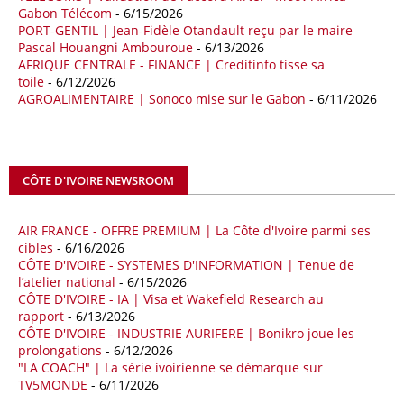
09/05/26
ITALIE - LIBYE
Gabon Télécom
- 6/15/2026
PORT-GENTIL | Jean-Fidèle Otandault reçu par le maire
Les deux pays veulent accélérer leurs projets gaziers communs, afin
Pascal Houangni Ambouroue
- 6/13/2026
de sécuriser davantage les approvisionnements énergétiques en
AFRIQUE CENTRALE - FINANCE | Creditinfo tisse sa
Méditerranée, dans un contexte marqué par des tensions
toile
- 6/12/2026
géopolitiques internationales et des perturbations sur le marché
AGROALIMENTAIRE | Sonoco mise sur le Gabon
- 6/11/2026
mondial du gaz. Réunis à Rome le jeudi 7 mai, la Première ministre
italienne Giorgia Meloni, et le chef du gouvernement libyen
Abdulhamid Dbeibah, ont affiché leur volonté de renforcer la
coopération et les investissements dans le secteur énergétique. Cette
CÔTE D'IVOIRE NEWSROOM
séquence survient alors que Rome cherche à réduire son exposition
aux chocs affectant les flux mondiaux de l’énergie.
AIR FRANCE - OFFRE PREMIUM | La Côte d'Ivoire parmi ses
18/04/26
ALGERIE - BP
cibles
- 6/16/2026
CÔTE D'IVOIRE - SYSTEMES D'INFORMATION | Tenue de
La multinationale BP signe son retour en Algérie où un permis de
l’atelier national
- 6/15/2026
prospection d’hydrocarbures dans le bassin oriental lui a été attribué
CÔTE D'IVOIRE - IA | Visa et Wakefield Research au
par l’Agence nationale pour la valorisation des ressources en
rapport
- 6/13/2026
hydrocarbures (ALNAFT). L’information rendue publique mercredi 15
CÔTE D'IVOIRE - INDUSTRIE AURIFERE | Bonikro joue les
avril par l’institution, intervient dans le cadre de sa politique de relance
prolongations
- 6/12/2026
de l’exploration. Le périmètre concerné se situe dans une zone de
"LA COACH" | La série ivoirienne se démarque sur
l’est du pays jugée peu explorée malgré son potentiel. BP pourra y
TV5MONDE
- 6/11/2026
lancer ses premières opérations de prospection sur le terrain portant