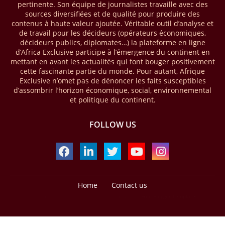
pertinente. Son équipe de journalistes travaille avec des
enregistré environ 74 % du nombre de transactions de Mobile money
sources diversifiées et de qualité pour produire des
répertoriées l’an passé dans le monde, avec environ 92 milliards de
contenus à haute valeur ajoutée. Véritable outil d’analyse et
transactions (+16 % par rapport à 2024) sur un total de 125 milliards
de travail pour les décideurs (opérateurs économiques,
dans le monde.
décideurs publics, diplomates…) la plateforme en ligne
d’Africa Exclusive participe à l’émergence du continent en
28/03/26
AFRIQUE - ECONOMIE CREATIVE
mettant en avant les actualités qui font bouger positivement
cette fascinante partie du monde. Pour autant, Afrique
Une rapport publié dernièrement par le Boston Consulting Group, et
Exclusive n’omet pas de dénoncer les faits susceptibles
intitulé « Africa Unleashed: Empowering Women in Creative Industries
d’assombrir l’horizon économique, social, environnemental
», dresse un état des lieux saisissant de l'économie créative africaine
et politique du continent.
à la fois dynamique et structurellement négligé. Ce secteur,
regroupant entre autres, la mode, la musique, le cinéma, le design et
FOLLOW US
les contenus numériques, représente aujourd'hui environ 59 milliards
USD. Le document, signé par Lisa Ivers et Zineb Sqalli, note qu'il
représente moins de 3 % d'un marché mondial évalué à près de 2000
milliards USD. L'écart est vertigineux, mais il constitue aussi, selon le
BCG, une opportunité. Si l'Afrique parvenait à doubler sa part dans le
marché créatif mondial d'ici 2030 — passant de 3 % à 6 % —, ses
exportations créatives pourraient atteindre 140 à 150 milliards USD,
Home
Contact us
selon toujours le cabinet.
Design by -
Blogger Templates
| Distributed by
Free Blogger Templates
21/03/26
MOZAMBIQUE - TERRES RARES