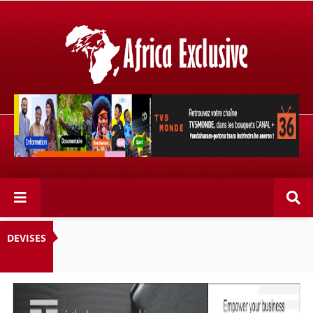
Retrouvez votre chaîne @TV5MONDE, dans les bouquets
CANAL+ 36 . Fandaharam-potoana tsara indrindra ho
anareo!
DEVISES