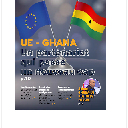
la chaîne de valeur énergétique et de publier des appels d’offres
ouverts en priorité aux sociétés du continent. Le projet est en phase
finale de développement et devrait aboutir, d’ici fin 2026 ou début
2027, à un bulletin africain des appels d’offres dans le secteur de
l’énergie.
06/06/26
AFRICA FINANCE CORPORATION
Cette semaine, Africa Finance Corporation (AFC) a annoncé avoir
bouclé un prêt syndiqué de 2 milliards de dollars, la plus importante
levée de son histoire. Initialement calibrée à 1,6 milliard, l'opération a
été relevée de 400 millions face à l'afflux des souscriptions de
banques internationales. Plus du tiers des fonds proviennent
d'institutions financières asiatiques, à parts égales avec l'Europe.
L'Asie-Pacifique et l'Europe pèsent chacune 35 % du tour de table,
devant le Moyen-Orient (25 %) et l'Afrique (5 %), selon le communiqué
de l'institution panafricaine, qui compte 48 pays membres.
25/05/26
ECHANGES AFRIQUE - UE
Les échanges entre l’Afrique et l’Europe pourraient quasiment
atteindre 1 000 milliards USD d’ici dix ans contre 545 milliards en
2024, si les deux continents passent d’une logique de commerce