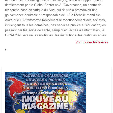
dernièrement par le Global Center on AI Governance, un centre de
recherche basé en Afrique du Sud, qui œuvre à promouvoir une
gouvernance équitable et responsable de l’IA à l'échelle mondiale.
Alors que l’IA transforme rapidement le fonctionnement des sociétés,
influençant tous les domaines, des services publics à l’éducation, en
passant par les soins de santé, l’emploi et l’accès à l’information, le
GIRAI 2026 évalue les politiques, les institutions, les pratiques et les
conditions générales de gouvernance qui favorisent un déploiement
Voir toutes les brèves
éthique, inclusif et respectueux des droits humains de cette
"
technologie.
04/07/26
GOOGLE AFRIQUE
Google va lancer le premier laboratoire d'intelligence artificielle
appliquée d'Afrique à À Accra, au Ghana. L'annonce a été faite
mercredi 1er juillet lors du premier Google Cloud Summit du groupe
américain, qui a également indiqué avoir dépassé son objectif
d'investir un milliard de dollars sur le continent en cinq ans. Baptisée
Google Africa Applied AI Lab, la structure sera hébergée à l'AI
Community Centre d'Accra. Elle associera des fondateurs de start-up
venus de tout le continent à des chercheurs de Google et leur donnera
un accès anticipé aux derniers modèles d'IA de l'entreprise. Les