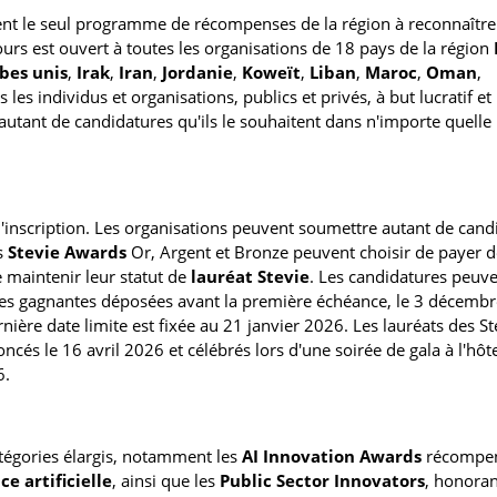
nt le seul programme de récompenses de la région à reconnaître
urs est ouvert à toutes les organisations de 18 pays de la région
bes unis
,
Irak
,
Iran
,
Jordanie
,
Koweït
,
Liban
,
Maroc
,
Oman
,
s les individus et organisations, publics et privés, à but lucratif e
 autant de candidatures qu'ils le souhaitent dans n'importe quelle
nscription. Les organisations peuvent soumettre autant de cand
es
Stevie Awards
Or, Argent et Bronze peuvent choisir de payer d
 maintenir leur statut de
lauréat Stevie
. Les candidatures peuve
ures gagnantes déposées avant la première échéance, le 3 décemb
nière date limite est fixée au 21 janvier 2026. Les lauréats des St
és le 16 avril 2026 et célébrés lors d'une soirée de gala à l'hôt
6.
tégories élargis, notamment les
AI Innovation Awards
récompe
ce artificielle
, ainsi que les
Public Sector Innovators
, honoran