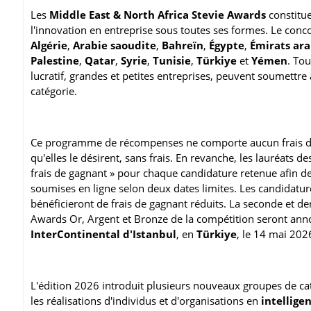
Les
Middle East & North Africa Stevie Awards
constitue
l'innovation en entreprise sous toutes ses formes. Le conco
Algérie
,
Arabie saoudite
,
Bahreïn
,
Égypte
,
Émirats ara
Palestine
,
Qatar
,
Syrie
,
Tunisie
,
Türkiye
et
Yémen
. Tou
lucratif, grandes et petites entreprises, peuvent soumettre
catégorie.
Ce programme de récompenses ne comporte aucun frais d'i
qu'elles le désirent, sans frais. En revanche, les lauréats d
frais de gagnant » pour chaque candidature retenue afin de
soumises en ligne selon deux dates limites. Les candidat
bénéficieront de frais de gagnant réduits. La seconde et der
Awards Or, Argent et Bronze de la compétition seront annonc
InterContinental d'Istanbul
, en
Türkiye
, le 14 mai 202
L'édition 2026 introduit plusieurs nouveaux groupes de ca
les réalisations d'individus et d'organisations en
intelligen