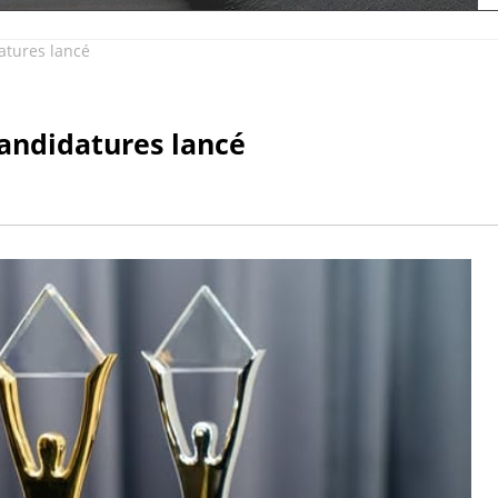
atures lancé
andidatures lancé