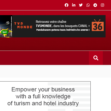
s bouquets CANAL+ 36 . Fandaharam-potoana tsara indrindra