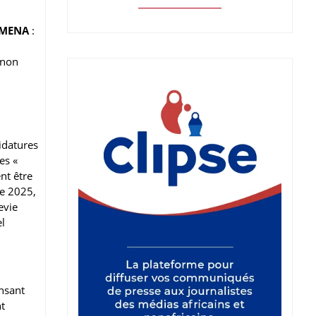
MENA
:
t non
idatures
es «
nt être
re 2025,
evie
el
nsant
t