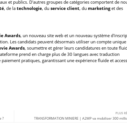
taux et publics. D'autres groupes de catégories comportent de no
té
, de la
technologie
, du
service client
, du
marketing
et des
vie Awards
, un nouveau site web et un nouveau système d'inscrip
cipation. Les candidats peuvent désormais utiliser un compte uniqu
evie Awards
, soumettre et gérer leurs candidatures en toute fluid
plateforme prend en charge plus de 30 langues avec traduction
e paiement pratiques, garantissant une expérience fluide et access
PLUS R
e ?
TRANSFORMATION MINIERE | A2MP va mobiliser 300 milli