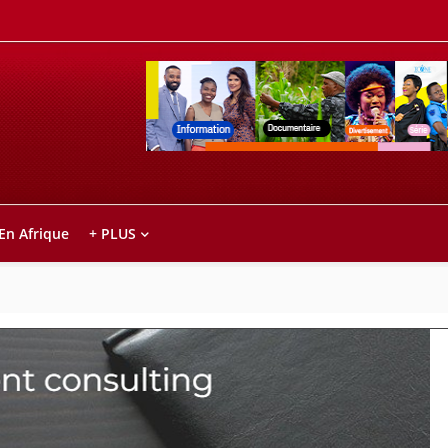
Retrouvez votre chaîne @TV5MONDE, dans le
ho anareo!
 En Afrique
+ PLUS