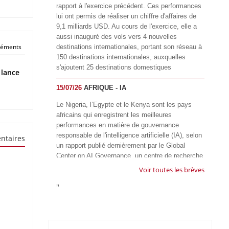
rapport à l'exercice précédent. Ces performances
lui ont permis de réaliser un chiffre d'affaires de
9,1 milliards USD. Au cours de l'exercice, elle a
aussi inauguré des vols vers 4 nouvelles
éléments
destinations internationales, portant son réseau à
150 destinations internationales, auxquelles
s'ajoutent 25 destinations domestiques
 lance
15/07/26
AFRIQUE - IA
Le Nigeria, l’Egypte et le Kenya sont les pays
africains qui enregistrent les meilleures
performances en matière de gouvernance
responsable de l'intelligence artificielle (IA), selon
ntaires
un rapport publié dernièrement par le Global
Center on AI Governance, un centre de recherche
basé en Afrique du Sud, qui œuvre à promouvoir
Voir toutes les brèves
une gouvernance équitable et responsable de l’IA
"
à l'échelle mondiale. Alors que l’IA transforme
rapidement le fonctionnement des sociétés,
influençant tous les domaines, des services
publics à l’éducation, en passant par les soins de
santé, l’emploi et l’accès à l’information, le GIRAI