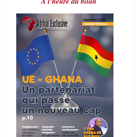
A l'heure du bilan
21/06/26
AFRIQUE - PETROLE
L’Organisation des producteurs de pétrole africains (APPO) va mettre
en place une plateforme numérique destinée à donner la priorité aux
entreprises du continent dans les marchés du secteur énergétique.
Cet outil permettra de recenser les entreprises africaines opérant dans
la chaîne de valeur énergétique et de publier des appels d’offres
ouverts en priorité aux sociétés du continent. Le projet est en phase
finale de développement et devrait aboutir, d’ici fin 2026 ou début
2027, à un bulletin africain des appels d’offres dans le secteur de
l’énergie.
06/06/26
AFRICA FINANCE CORPORATION
Cette semaine, Africa Finance Corporation (AFC) a annoncé avoir
bouclé un prêt syndiqué de 2 milliards de dollars, la plus importante
levée de son histoire. Initialement calibrée à 1,6 milliard, l'opération a
été relevée de 400 millions face à l'afflux des souscriptions de
banques internationales. Plus du tiers des fonds proviennent
d'institutions financières asiatiques, à parts égales avec l'Europe.
L'Asie-Pacifique et l'Europe pèsent chacune 35 % du tour de table,
devant le Moyen-Orient (25 %) et l'Afrique (5 %), selon le communiqué
de l'institution panafricaine, qui compte 48 pays membres.