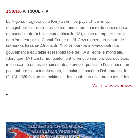
15/07/26
AFRIQUE - IA
Le Nigeria, l’Egypte et le Kenya sont les pays africains qui
enregistrent les meilleures performances en matière de gouvernance
responsable de l'intelligence artificielle (IA), selon un rapport publié
dernièrement par le Global Center on AI Governance, un centre de
recherche basé en Afrique du Sud, qui œuvre à promouvoir une
gouvernance équitable et responsable de l’IA à l'échelle mondiale.
Alors que l’IA transforme rapidement le fonctionnement des sociétés,
influençant tous les domaines, des services publics à l’éducation, en
passant par les soins de santé, l’emploi et l’accès à l’information, le
GIRAI 2026 évalue les politiques, les institutions, les pratiques et les
conditions générales de gouvernance qui favorisent un déploiement
Voir toutes les brèves
éthique, inclusif et respectueux des droits humains de cette
"
technologie.
04/07/26
GOOGLE AFRIQUE
Google va lancer le premier laboratoire d'intelligence artificielle
appliquée d'Afrique à À Accra, au Ghana. L'annonce a été faite
mercredi 1er juillet lors du premier Google Cloud Summit du groupe
américain, qui a également indiqué avoir dépassé son objectif