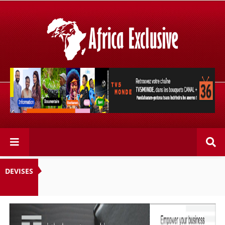
Retrouvez votre chaîne @TV5MONDE, dans les bouquets
CANAL+ 36 . Fandaharam-potoana tsara indrindra ho
anareo!
DEVISES