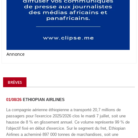
Annonce
BRÈVES
01/08/26
ETHIOPIAN AIRLINES
La compagnie aérienne éthiopienne a transporté 20,7 millions de
passagers pour l'exercice 2025/2026 clos le mardi 7 juillet, soit une
hausse de 8 % en glissement annuel. Ce volume représente 99 % de
l'objectif fixé en début d'exercice. Sur le segment du fret, Ethiopian
Airlines a acheminé 897 000 tonnes de marchandises, soit une