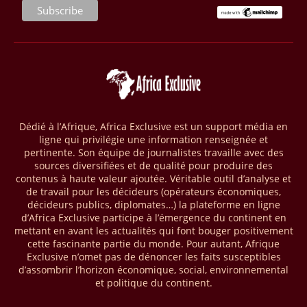
nouvelles découvertes gazières dans le pays, cumulant plus de 1000
milliards de pieds cubes. Pour leur part, les compagnies pétrogazières
Eni, Repsol et Sonatrach ont réalisé trois nouvelles découvertes de
pétrole et de gaz, selon la National Oil Corporation (NOC), entreprise
publique en charge du secteur. Dans le détail, la première découverte
gazière a été enregistrée via le puits d’exploration A1-69/02 situé dans
le bloc 95/96 du bassin de Ghadamès, à proximité de la frontière avec
l’Algérie. D’après la NOC, les tests de production sur ce site opéré par
le groupe Sonatrach ont affiché 13 millions de pieds cubes de gaz par
Dédié à l’Afrique, Africa Exclusive est un support média en
jour et 327 barils de condensats.
ligne qui privilégie une information renseignée et
pertinente. Son équipe de journalistes travaille avec des
04/04/26
BASSIN DU CONGO
sources diversifiées et de qualité pour produire des
contenus à haute valeur ajoutée. Véritable outil d’analyse et
La Banque mondiale a approuvé un projet d’envergure visant à
de travail pour les décideurs (opérateurs économiques,
transformer les économies forestières en Afrique centrale. Baptisé «
décideurs publics, diplomates…) la plateforme en ligne
Programme pour des économies forestières durables du Bassin du
d’Africa Exclusive participe à l’émergence du continent en
Congo » (SCBFEP), il mobilise 1,02 milliard $, dont une première
mettant en avant les actualités qui font bouger positivement
phase de 394,83 millions de dollars. C’est ce qu’indique l’institution
cette fascinante partie du monde. Pour autant, Afrique
dans un communiqué publié mercredi 1er avril. Cette première phase
Exclusive n’omet pas de dénoncer les faits susceptibles
vise à améliorer la gestion forestière, renforcer les chaînes de valeur
d’assombrir l’horizon économique, social, environnemental
et créer 220 000 emplois au Cameroun, en République centrafricaine
et politique du continent.
(RCA) et en République du Congo. Près de 8 millions d’hectares
seront placés sous gestion durable.