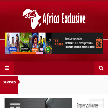
Retrouvez votre chaîne @TV5MONDE, dans les bouquets
CANAL+ 36 . Fandaharam-potoana tsara indrindra ho
anareo!
DEVISES