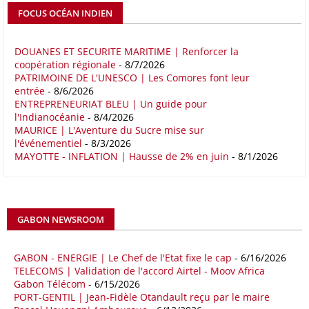
détermine un rapport publié début mai 2026 par le cabinet de conseil
FOCUS OCÉAN INDIEN
Boston Consulting Group (BCG). Intitulé « Strengthening the Africa-
Europe Corridor : Strategic Imperative in a Multipolar World », le
rapport note que les relations entre l'Afrique et l'Europe trouvent leur
DOUANES ET SECURITE MARITIME | Renforcer la
coopération régionale
- 8/7/2026
fondement dans la proximité géographique et des dynamiques socio-
PATRIMOINE DE L'UNESCO | Les Comores font leur
économiques complémentaires.
entrée
- 8/6/2026
ENTREPRENEURIAT BLEU | Un guide pour
16/05/26
COMMERCE CHINE - AFRIQUE
l'Indianocéanie
- 8/4/2026
Le déficit commercial de l’Afrique avec la Chine s’est creusé de 48,27
MAURICE | L'Aventure du Sucre mise sur
l'événementiel
- 8/3/2026
% au cours des quatre premiers mois de 2026 comparativement à la
MAYOTTE - INFLATION | Hausse de 2% en juin
- 8/1/2026
même période de 2025 pour s’établir à 36,8 milliards de dollars, en
raison notamment d’une forte hausse des exportations de l’empire du
Milieu vers le continent. Les exportations chinoises vers les pays
africains ont connu une hausse de 28 % entre le 1er janvier et le 30
avril, à 81,82 milliards de dollars. Durant la même période, les
GABON NEWSROOM
importations chinoises en provenance du continent ont atteint 45,02
milliards de dollars, un montant en hausse de 14,5% par rapport aux
quatre premiers mois de 2025.
GABON - ENERGIE | Le Chef de l'Etat fixe le cap
- 6/16/2026
TELECOMS | Validation de l'accord Airtel - Moov Africa
09/05/26
ITALIE - LIBYE
Gabon Télécom
- 6/15/2026
PORT-GENTIL | Jean-Fidèle Otandault reçu par le maire
Les deux pays veulent accélérer leurs projets gaziers communs, afin