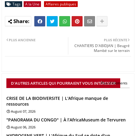
Tags
A la Une
Affaires publiques
PLUS ANCIENNE
PLUS RÉCENTE
CHANTIERS D'ABIDJAN | Beugré
Mambé sur le terrain
D'AUTRES ARTICLES QUI POURRAIENT VOUS INTÉRESSER
Plus d'éléments
CRISE DE LA BIODIVERSITE | L'Afrique manque de
ressources
August 07, 2026
"PANORAMA DU CONGO" | À l’AfricaMuseum de Tervuren
August 06, 2026
HYDROGENE VERT | L'Afrique du Sud se dote d'un