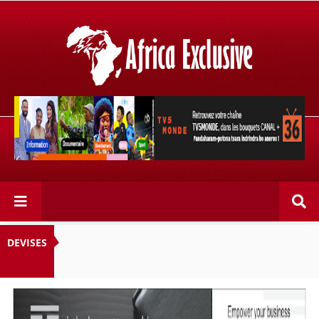
Retrouvez votre chaîne @TV5MONDE, dans les bouquets
CANAL+ 36 . Fandaharam-potoana tsara indrindra ho
anareo!
DEVISES