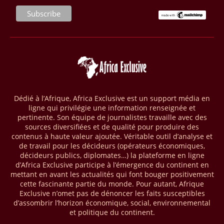
transformer les économies forestières en Afrique centrale. Baptisé «
Programme pour des économies forestières durables du Bassin du
Congo » (SCBFEP), il mobilise 1,02 milliard $, dont une première
phase de 394,83 millions de dollars. C’est ce qu’indique l’institution
dans un communiqué publié mercredi 1er avril. Cette première phase
vise à améliorer la gestion forestière, renforcer les chaînes de valeur
et créer 220 000 emplois au Cameroun, en République centrafricaine
(RCA) et en République du Congo. Près de 8 millions d’hectares
seront placés sous gestion durable.
Dédié à l’Afrique, Africa Exclusive est un support média en
ligne qui privilégie une information renseignée et
28/03/26
AFRIQUE - MOBILE MONEY
pertinente. Son équipe de journalistes travaille avec des
Selon le rapport publié par l’Association mondiale des opérateurs de
sources diversifiées et de qualité pour produire des
téléphonie mobile (GSMA), près de 1432 milliards USD ont transité
contenus à haute valeur ajoutée. Véritable outil d’analyse et
par les comptes de mobile money en Afrique au cours de l'année
de travail pour les décideurs (opérateurs économiques,
décideurs publics, diplomates…) la plateforme en ligne
2025, en hausse d'environ 27 % par rapport à 2024. Le rapport intitulé
d’Africa Exclusive participe à l’émergence du continent en
« The State of the Industry Report on Mobile Money 2026 » précise
mettant en avant les actualités qui font bouger positivement
que le continent a capté environ 66 % de la valeur des transactions de
cette fascinante partie du monde. Pour autant, Afrique
mobile money réalisées à l’échelle mondiale, qui s’est établie à 2091
Exclusive n’omet pas de dénoncer les faits susceptibles
milliards USD (+23 % par rapport à 2024). L’Afrique a également
d’assombrir l’horizon économique, social, environnemental
enregistré environ 74 % du nombre de transactions de Mobile money
et politique du continent.
répertoriées l’an passé dans le monde, avec environ 92 milliards de