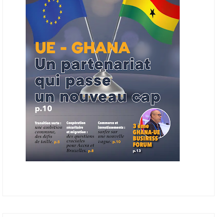
2027, à un bulletin africain des appels d’offres dans le secteur de
l’énergie.
06/06/26
AFRICA FINANCE CORPORATION
Cette semaine, Africa Finance Corporation (AFC) a annoncé avoir
bouclé un prêt syndiqué de 2 milliards de dollars, la plus importante
levée de son histoire. Initialement calibrée à 1,6 milliard, l'opération a
été relevée de 400 millions face à l'afflux des souscriptions de
banques internationales. Plus du tiers des fonds proviennent
d'institutions financières asiatiques, à parts égales avec l'Europe.
L'Asie-Pacifique et l'Europe pèsent chacune 35 % du tour de table,
devant le Moyen-Orient (25 %) et l'Afrique (5 %), selon le communiqué
de l'institution panafricaine, qui compte 48 pays membres.
25/05/26
ECHANGES AFRIQUE - UE
Les échanges entre l’Afrique et l’Europe pourraient quasiment
atteindre 1 000 milliards USD d’ici dix ans contre 545 milliards en
2024, si les deux continents passent d’une logique de commerce
bilatéral à une logique de « co-production », en se concentrant sur
quelques chaînes de valeur à fort potentiel où produire ensemble leur
permettrait d’être compétitifs à l’échelle mondiale. C'est ce que