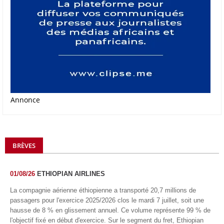
Annonce
BRÈVES
01/08/26
ETHIOPIAN AIRLINES
La compagnie aérienne éthiopienne a transporté 20,7 millions de
passagers pour l'exercice 2025/2026 clos le mardi 7 juillet, soit une
hausse de 8 % en glissement annuel. Ce volume représente 99 % de
l'objectif fixé en début d'exercice. Sur le segment du fret, Ethiopian