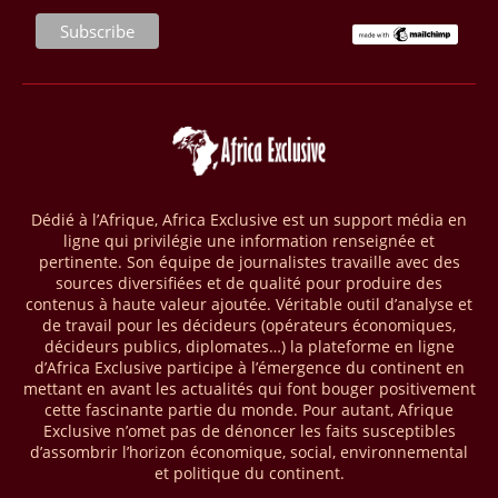
(RCA) et en République du Congo. Près de 8 millions d’hectares
seront placés sous gestion durable.
28/03/26
AFRIQUE - MOBILE MONEY
Selon le rapport publié par l’Association mondiale des opérateurs de
téléphonie mobile (GSMA), près de 1432 milliards USD ont transité
par les comptes de mobile money en Afrique au cours de l'année
2025, en hausse d'environ 27 % par rapport à 2024. Le rapport intitulé
« The State of the Industry Report on Mobile Money 2026 » précise
Dédié à l’Afrique, Africa Exclusive est un support média en
que le continent a capté environ 66 % de la valeur des transactions de
ligne qui privilégie une information renseignée et
mobile money réalisées à l’échelle mondiale, qui s’est établie à 2091
pertinente. Son équipe de journalistes travaille avec des
milliards USD (+23 % par rapport à 2024). L’Afrique a également
sources diversifiées et de qualité pour produire des
enregistré environ 74 % du nombre de transactions de Mobile money
contenus à haute valeur ajoutée. Véritable outil d’analyse et
répertoriées l’an passé dans le monde, avec environ 92 milliards de
de travail pour les décideurs (opérateurs économiques,
transactions (+16 % par rapport à 2024) sur un total de 125 milliards
décideurs publics, diplomates…) la plateforme en ligne
dans le monde.
d’Africa Exclusive participe à l’émergence du continent en
mettant en avant les actualités qui font bouger positivement
28/03/26
AFRIQUE - ECONOMIE CREATIVE
cette fascinante partie du monde. Pour autant, Afrique
Exclusive n’omet pas de dénoncer les faits susceptibles
Une rapport publié dernièrement par le Boston Consulting Group, et
d’assombrir l’horizon économique, social, environnemental
intitulé « Africa Unleashed: Empowering Women in Creative Industries
et politique du continent.
», dresse un état des lieux saisissant de l'économie créative africaine