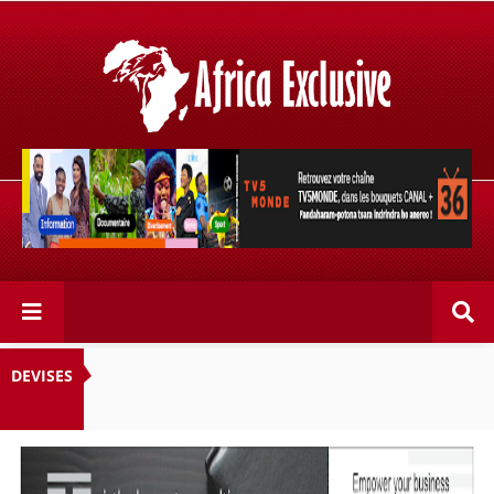
Retrouvez votre chaîne @TV5MONDE, dans les bouquets
CANAL+ 36 . Fandaharam-potoana tsara indrindra ho
anareo!
DEVISES