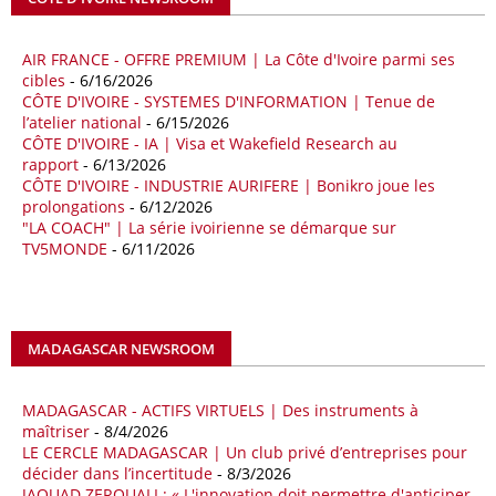
séquence survient alors que Rome cherche à réduire son exposition
aux chocs affectant les flux mondiaux de l’énergie.
AIR FRANCE - OFFRE PREMIUM | La Côte d'Ivoire parmi ses
18/04/26
ALGERIE - BP
cibles
- 6/16/2026
CÔTE D'IVOIRE - SYSTEMES D'INFORMATION | Tenue de
La multinationale BP signe son retour en Algérie où un permis de
l’atelier national
- 6/15/2026
prospection d’hydrocarbures dans le bassin oriental lui a été attribué
CÔTE D'IVOIRE - IA | Visa et Wakefield Research au
par l’Agence nationale pour la valorisation des ressources en
rapport
- 6/13/2026
hydrocarbures (ALNAFT). L’information rendue publique mercredi 15
CÔTE D'IVOIRE - INDUSTRIE AURIFERE | Bonikro joue les
avril par l’institution, intervient dans le cadre de sa politique de relance
prolongations
- 6/12/2026
de l’exploration. Le périmètre concerné se situe dans une zone de
"LA COACH" | La série ivoirienne se démarque sur
l’est du pays jugée peu explorée malgré son potentiel. BP pourra y
TV5MONDE
- 6/11/2026
lancer ses premières opérations de prospection sur le terrain portant
sur l’acquisition et l’interprétation de données géologiques et
géophysiques.
MADAGASCAR NEWSROOM
18/04/26
OUGANDA - CITIBANK
Les autorités ougandaises ont annoncé avoir mandaté la banque
américaine Citibank pour arranger la mobilisation des financements
MADAGASCAR - ACTIFS VIRTUELS | Des instruments à
nécessaires à la construction du chemin de fer à écartement standard
maîtriser
- 8/4/2026
LE CERCLE MADAGASCAR | Un club privé d’entreprises pour
(SGR) qui devrait relier la capitale Kampala à la frontière avec le
décider dans l’incertitude
- 8/3/2026
Kenya, pour un investissement de 2,7 milliards d'euros (3,19 milliards
JAOUAD ZEROUALI : « L'innovation doit permettre d'anticiper
de dollars). Selon le secrétaire permanent au ministère ougandais des