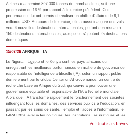
Airlines a acheminé 897 000 tonnes de marchandises, soit une
progression de 16 % par rapport à l'exercice précédent. Ces
performances lui ont permis de réaliser un chiffre d'affaires de 9,1
milliards USD. Au cours de l'exercice, elle a aussi inauguré des vols
vers 4 nouvelles destinations internationales, portant son réseau à
150 destinations internationales, auxquelles s'ajoutent 25 destinations
domestiques
15/07/26
AFRIQUE - IA
Le Nigeria, l’Egypte et le Kenya sont les pays africains qui
enregistrent les meilleures performances en matière de gouvernance
responsable de l'intelligence artificielle (IA), selon un rapport publié
dernièrement par le Global Center on AI Governance, un centre de
recherche basé en Afrique du Sud, qui œuvre à promouvoir une
gouvernance équitable et responsable de l’IA à l'échelle mondiale.
Alors que l’IA transforme rapidement le fonctionnement des sociétés,
influençant tous les domaines, des services publics à l’éducation, en
passant par les soins de santé, l’emploi et l’accès à l’information, le
GIRAI 2026 évalue les politiques, les institutions, les pratiques et les
conditions générales de gouvernance qui favorisent un déploiement
Voir toutes les brèves
éthique, inclusif et respectueux des droits humains de cette
"
technologie.