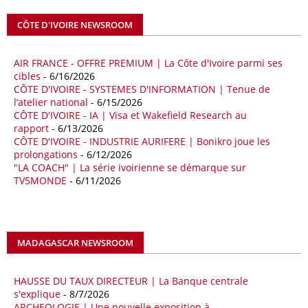
coopération et les investissements dans le secteur énergétique. Cette
CÔTE D'IVOIRE NEWSROOM
séquence survient alors que Rome cherche à réduire son exposition
aux chocs affectant les flux mondiaux de l’énergie.
AIR FRANCE - OFFRE PREMIUM | La Côte d'Ivoire parmi ses
18/04/26
ALGERIE - BP
cibles
- 6/16/2026
CÔTE D'IVOIRE - SYSTEMES D'INFORMATION | Tenue de
La multinationale BP signe son retour en Algérie où un permis de
l’atelier national
- 6/15/2026
prospection d’hydrocarbures dans le bassin oriental lui a été attribué
CÔTE D'IVOIRE - IA | Visa et Wakefield Research au
par l’Agence nationale pour la valorisation des ressources en
rapport
- 6/13/2026
hydrocarbures (ALNAFT). L’information rendue publique mercredi 15
CÔTE D'IVOIRE - INDUSTRIE AURIFERE | Bonikro joue les
avril par l’institution, intervient dans le cadre de sa politique de relance
prolongations
- 6/12/2026
de l’exploration. Le périmètre concerné se situe dans une zone de
"LA COACH" | La série ivoirienne se démarque sur
l’est du pays jugée peu explorée malgré son potentiel. BP pourra y
TV5MONDE
- 6/11/2026
lancer ses premières opérations de prospection sur le terrain portant
sur l’acquisition et l’interprétation de données géologiques et
géophysiques.
MADAGASCAR NEWSROOM
18/04/26
OUGANDA - CITIBANK
Les autorités ougandaises ont annoncé avoir mandaté la banque
américaine Citibank pour arranger la mobilisation des financements
HAUSSE DU TAUX DIRECTEUR | La Banque centrale
nécessaires à la construction du chemin de fer à écartement standard
s'explique
- 8/7/2026
ARCHEOLOGIE | Une nouvelle exposition à
(SGR) qui devrait relier la capitale Kampala à la frontière avec le