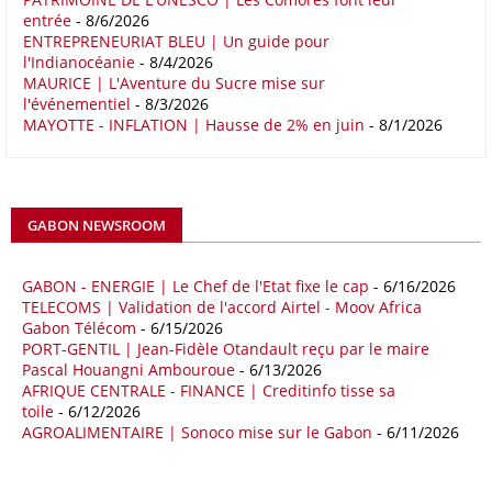
entrée
- 8/6/2026
ENTREPRENEURIAT BLEU | Un guide pour
16/05/26
COMMERCE CHINE - AFRIQUE
l'Indianocéanie
- 8/4/2026
Le déficit commercial de l’Afrique avec la Chine s’est creusé de 48,27
MAURICE | L'Aventure du Sucre mise sur
l'événementiel
- 8/3/2026
% au cours des quatre premiers mois de 2026 comparativement à la
MAYOTTE - INFLATION | Hausse de 2% en juin
- 8/1/2026
même période de 2025 pour s’établir à 36,8 milliards de dollars, en
raison notamment d’une forte hausse des exportations de l’empire du
Milieu vers le continent. Les exportations chinoises vers les pays
africains ont connu une hausse de 28 % entre le 1er janvier et le 30
avril, à 81,82 milliards de dollars. Durant la même période, les
GABON NEWSROOM
importations chinoises en provenance du continent ont atteint 45,02
milliards de dollars, un montant en hausse de 14,5% par rapport aux
quatre premiers mois de 2025.
GABON - ENERGIE | Le Chef de l'Etat fixe le cap
- 6/16/2026
TELECOMS | Validation de l'accord Airtel - Moov Africa
09/05/26
ITALIE - LIBYE
Gabon Télécom
- 6/15/2026
PORT-GENTIL | Jean-Fidèle Otandault reçu par le maire
Les deux pays veulent accélérer leurs projets gaziers communs, afin
Pascal Houangni Ambouroue
- 6/13/2026
de sécuriser davantage les approvisionnements énergétiques en
AFRIQUE CENTRALE - FINANCE | Creditinfo tisse sa
Méditerranée, dans un contexte marqué par des tensions
toile
- 6/12/2026
géopolitiques internationales et des perturbations sur le marché
AGROALIMENTAIRE | Sonoco mise sur le Gabon
- 6/11/2026
mondial du gaz. Réunis à Rome le jeudi 7 mai, la Première ministre
italienne Giorgia Meloni, et le chef du gouvernement libyen
Abdulhamid Dbeibah, ont affiché leur volonté de renforcer la