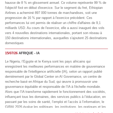
hausse de 8 % en glissement annuel. Ce volume représente 99 % de
l'objectif fixé en début d'exercice. Sur le segment du fret, Ethiopian
Airlines a acheminé 897 000 tonnes de marchandises, soit une
progression de 16 % par rapport à l'exercice précédent. Ces
performances lui ont permis de réaliser un chiffre d'affaires de 9,1
milliards USD. Au cours de l'exercice, elle a aussi inauguré des vols
vers 4 nouvelles destinations internationales, portant son réseau à
150 destinations internationales, auxquelles s'ajoutent 25 destinations
domestiques
15/07/26
AFRIQUE - IA
Le Nigeria, l’Egypte et le Kenya sont les pays africains qui
enregistrent les meilleures performances en matière de gouvernance
responsable de l'intelligence artificielle (IA), selon un rapport publié
dernièrement par le Global Center on AI Governance, un centre de
recherche basé en Afrique du Sud, qui œuvre à promouvoir une
gouvernance équitable et responsable de l’IA à l'échelle mondiale.
Alors que l’IA transforme rapidement le fonctionnement des sociétés,
influençant tous les domaines, des services publics à l’éducation, en
passant par les soins de santé, l’emploi et l’accès à l’information, le
GIRAI 2026 évalue les politiques, les institutions, les pratiques et les
conditions générales de gouvernance qui favorisent un déploiement