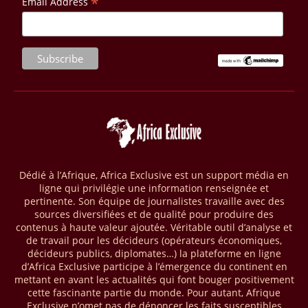
*
Email Address
vise à améliorer la gestion forestière, renforcer les chaînes de valeur
et créer 220 000 emplois au Cameroun, en République centrafricaine
(RCA) et en République du Congo. Près de 8 millions d’hectares
seront placés sous gestion durable.
28/03/26
AFRIQUE - MOBILE MONEY
Selon le rapport publié par l’Association mondiale des opérateurs de
téléphonie mobile (GSMA), près de 1432 milliards USD ont transité
par les comptes de mobile money en Afrique au cours de l'année
2025, en hausse d'environ 27 % par rapport à 2024. Le rapport intitulé
« The State of the Industry Report on Mobile Money 2026 » précise
que le continent a capté environ 66 % de la valeur des transactions de
Dédié à l’Afrique, Africa Exclusive est un support média en
mobile money réalisées à l’échelle mondiale, qui s’est établie à 2091
ligne qui privilégie une information renseignée et
milliards USD (+23 % par rapport à 2024). L’Afrique a également
pertinente. Son équipe de journalistes travaille avec des
enregistré environ 74 % du nombre de transactions de Mobile money
sources diversifiées et de qualité pour produire des
répertoriées l’an passé dans le monde, avec environ 92 milliards de
contenus à haute valeur ajoutée. Véritable outil d’analyse et
transactions (+16 % par rapport à 2024) sur un total de 125 milliards
de travail pour les décideurs (opérateurs économiques,
dans le monde.
décideurs publics, diplomates…) la plateforme en ligne
d’Africa Exclusive participe à l’émergence du continent en
28/03/26
AFRIQUE - ECONOMIE CREATIVE
mettant en avant les actualités qui font bouger positivement
cette fascinante partie du monde. Pour autant, Afrique
Une rapport publié dernièrement par le Boston Consulting Group, et
Exclusive n’omet pas de dénoncer les faits susceptibles