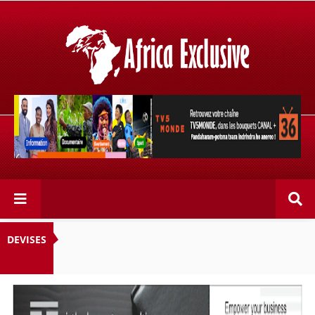
Retrouvez votre chaîne @TV5MONDE, dans les bouquets
CANAL+ 36 . Fandaharam-potoana tsara indrindra ho
anareo!
DEVISES