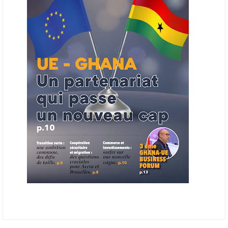
ouverts en priorité aux sociétés du continent. Le projet est en phase
finale de développement et devrait aboutir, d’ici fin 2026 ou début
2027, à un bulletin africain des appels d’offres dans le secteur de
l’énergie.
06/06/26
AFRICA FINANCE CORPORATION
Cette semaine, Africa Finance Corporation (AFC) a annoncé avoir
bouclé un prêt syndiqué de 2 milliards de dollars, la plus importante
levée de son histoire. Initialement calibrée à 1,6 milliard, l'opération a
été relevée de 400 millions face à l'afflux des souscriptions de
banques internationales. Plus du tiers des fonds proviennent
d'institutions financières asiatiques, à parts égales avec l'Europe.
L'Asie-Pacifique et l'Europe pèsent chacune 35 % du tour de table,
devant le Moyen-Orient (25 %) et l'Afrique (5 %), selon le communiqué
de l'institution panafricaine, qui compte 48 pays membres.
25/05/26
ECHANGES AFRIQUE - UE
Les échanges entre l’Afrique et l’Europe pourraient quasiment
atteindre 1 000 milliards USD d’ici dix ans contre 545 milliards en
2024, si les deux continents passent d’une logique de commerce
bilatéral à une logique de « co-production », en se concentrant sur
quelques chaînes de valeur à fort potentiel où produire ensemble leur