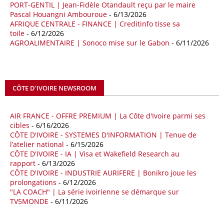
PORT-GENTIL | Jean-Fidèle Otandault reçu par le maire
Les deux pays veulent accélérer leurs projets gaziers communs, afin
Pascal Houangni Ambouroue
- 6/13/2026
de sécuriser davantage les approvisionnements énergétiques en
AFRIQUE CENTRALE - FINANCE | Creditinfo tisse sa
Méditerranée, dans un contexte marqué par des tensions
toile
- 6/12/2026
géopolitiques internationales et des perturbations sur le marché
AGROALIMENTAIRE | Sonoco mise sur le Gabon
- 6/11/2026
mondial du gaz. Réunis à Rome le jeudi 7 mai, la Première ministre
italienne Giorgia Meloni, et le chef du gouvernement libyen
Abdulhamid Dbeibah, ont affiché leur volonté de renforcer la
coopération et les investissements dans le secteur énergétique. Cette
CÔTE D'IVOIRE NEWSROOM
séquence survient alors que Rome cherche à réduire son exposition
aux chocs affectant les flux mondiaux de l’énergie.
AIR FRANCE - OFFRE PREMIUM | La Côte d'Ivoire parmi ses
18/04/26
ALGERIE - BP
cibles
- 6/16/2026
CÔTE D'IVOIRE - SYSTEMES D'INFORMATION | Tenue de
La multinationale BP signe son retour en Algérie où un permis de
l’atelier national
- 6/15/2026
prospection d’hydrocarbures dans le bassin oriental lui a été attribué
CÔTE D'IVOIRE - IA | Visa et Wakefield Research au
par l’Agence nationale pour la valorisation des ressources en
rapport
- 6/13/2026
hydrocarbures (ALNAFT). L’information rendue publique mercredi 15
CÔTE D'IVOIRE - INDUSTRIE AURIFERE | Bonikro joue les
avril par l’institution, intervient dans le cadre de sa politique de relance
prolongations
- 6/12/2026
de l’exploration. Le périmètre concerné se situe dans une zone de
"LA COACH" | La série ivoirienne se démarque sur
l’est du pays jugée peu explorée malgré son potentiel. BP pourra y
TV5MONDE
- 6/11/2026
lancer ses premières opérations de prospection sur le terrain portant
sur l’acquisition et l’interprétation de données géologiques et