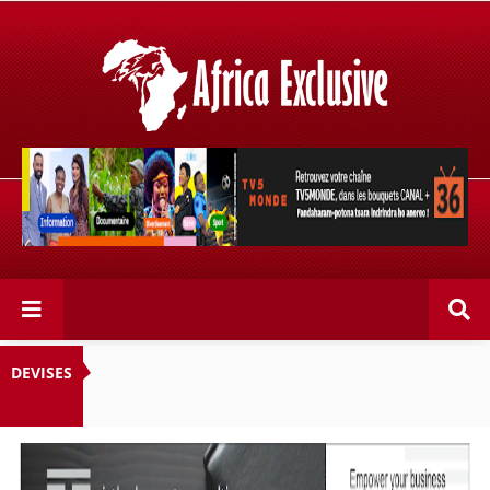
Retrouvez votre chaîne @TV5MONDE, dans les bouquets
CANAL+ 36 . Fandaharam-potoana tsara indrindra ho
anareo!
DEVISES