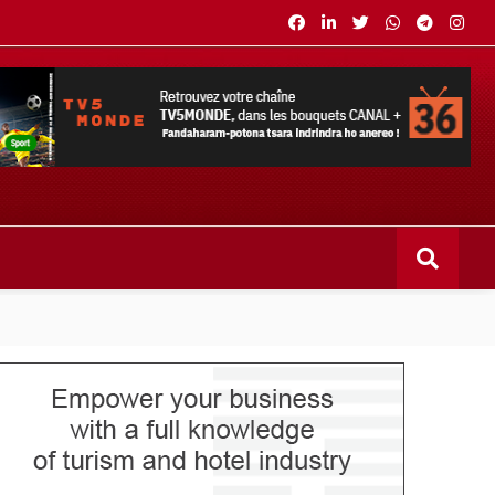
s bouquets CANAL+ 36 . Fandaharam-potoana tsara indrindra