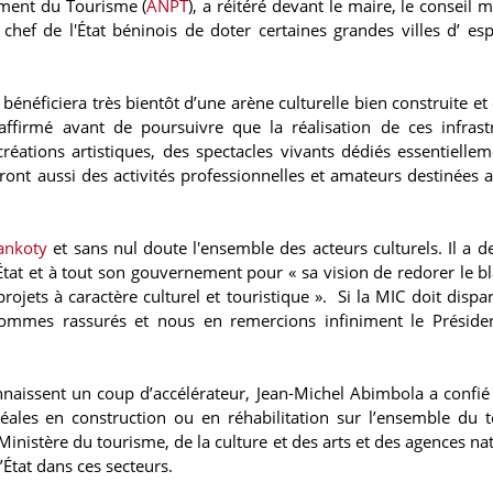
ment du Tourisme (
ANPT
), a réitéré devant le maire, le conseil 
chef de l'État béninois de doter certaines grandes villes d’ es
bénéficiera très bientôt d’une arène culturelle bien construite et
affirmé avant de poursuivre que la réalisation de ces infrast
ations artistiques, des spectacles vivants dédiés essentiellem
eront aussi des activités professionnelles et amateurs destinées 
ankoty
et sans nul doute l'ensemble des acteurs culturels. Il a de
’État et à tout son gouvernement pour « sa vision de redorer le b
ojets à caractère culturel et touristique ». Si la MIC doit dispar
 sommes rassurés et nous en remercions infiniment le Préside
naissent un coup d’accélérateur, Jean-Michel Abimbola a confié 
ales en construction ou en réhabilitation sur l’ensemble du te
inistère du tourisme, de la culture et des arts et des agences nat
État dans ces secteurs.