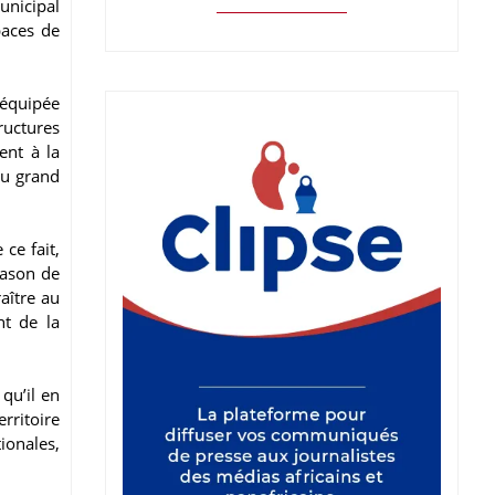
municipal
paces de
 équipée
ructures
ent à la
au grand
 ce fait,
lason de
aître au
nt de la
qu’il en
rritoire
ionales,