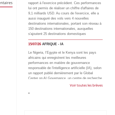
ntaires
rapport à l'exercice précédent. Ces performances
lui ont permis de réaliser un chiffre d'affaires de
9,1 milliards USD. Au cours de l'exercice, elle a
aussi inauguré des vols vers 4 nouvelles
destinations internationales, portant son réseau à
150 destinations internationales, auxquelles
s'ajoutent 25 destinations domestiques
15/07/26
AFRIQUE - IA
Le Nigeria, l’Egypte et le Kenya sont les pays
africains qui enregistrent les meilleures
performances en matière de gouvernance
responsable de l'intelligence artificielle (IA), selon
un rapport publié dernièrement par le Global
Center on AI Governance, un centre de recherche
basé en Afrique du Sud, qui œuvre à promouvoir
Voir toutes les brèves
une gouvernance équitable et responsable de l’IA
"
à l'échelle mondiale. Alors que l’IA transforme
rapidement le fonctionnement des sociétés,
influençant tous les domaines, des services
publics à l’éducation, en passant par les soins de
santé, l’emploi et l’accès à l’information, le GIRAI