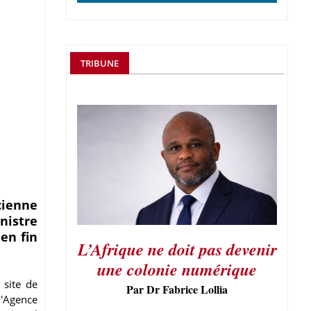
TRIBUNE
cienne
nistre
 en fin
L’Afrique ne doit pas devenir
une colonie numérique
 site de
Par Dr Fabrice Lollia
l'Agence