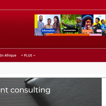
Retrouvez votre chaîne @TV5MONDE, dans le
ho anareo!
 En Afrique
+ PLUS