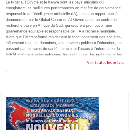
Le Nigeria, l’Egypte et le Kenya sont les pays africains qui
enregistrent les meilleures performances en matière de gouvernance
responsable de l'intelligence artificielle (IA), selon un rapport publié
dernièrement par le Global Center on AI Governance, un centre de
recherche basé en Afrique du Sud, qui œuvre à promouvoir une
gouvernance équitable et responsable de l’IA à l'échelle mondiale.
Alors que l’IA transforme rapidement le fonctionnement des sociétés,
influençant tous les domaines, des services publics à l’éducation, en
passant par les soins de santé, l’emploi et l’accès à l’information, le
GIRAI 2026 évalue les politiques, les institutions, les pratiques et les
conditions générales de gouvernance qui favorisent un déploiement
Voir toutes les brèves
éthique, inclusif et respectueux des droits humains de cette
"
technologie.
04/07/26
GOOGLE AFRIQUE
Google va lancer le premier laboratoire d'intelligence artificielle
appliquée d'Afrique à À Accra, au Ghana. L'annonce a été faite
mercredi 1er juillet lors du premier Google Cloud Summit du groupe
américain, qui a également indiqué avoir dépassé son objectif
d'investir un milliard de dollars sur le continent en cinq ans. Baptisée
Google Africa Applied AI Lab, la structure sera hébergée à l'AI
Community Centre d'Accra. Elle associera des fondateurs de start-up