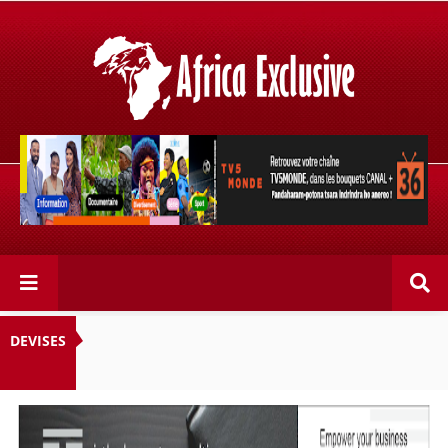
Retrouvez votre chaîne @TV5MONDE, dans les bouquets
CANAL+ 36 . Fandaharam-potoana tsara indrindra ho
anareo!
DEVISES