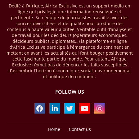
Dédié à l’Afrique, Africa Exclusive est un support média en
mobile money réalisées à l’échelle mondiale, qui s’est établie à 2091
ligne qui privilégie une information renseignée et
milliards USD (+23 % par rapport à 2024). L’Afrique a également
pertinente. Son équipe de journalistes travaille avec des
enregistré environ 74 % du nombre de transactions de Mobile money
sources diversifiées et de qualité pour produire des
répertoriées l’an passé dans le monde, avec environ 92 milliards de
contenus à haute valeur ajoutée. Véritable outil d’analyse et
transactions (+16 % par rapport à 2024) sur un total de 125 milliards
de travail pour les décideurs (opérateurs économiques,
dans le monde.
décideurs publics, diplomates…) la plateforme en ligne
d’Africa Exclusive participe à l’émergence du continent en
28/03/26
AFRIQUE - ECONOMIE CREATIVE
mettant en avant les actualités qui font bouger positivement
cette fascinante partie du monde. Pour autant, Afrique
Une rapport publié dernièrement par le Boston Consulting Group, et
Exclusive n’omet pas de dénoncer les faits susceptibles
intitulé « Africa Unleashed: Empowering Women in Creative Industries
d’assombrir l’horizon économique, social, environnemental
», dresse un état des lieux saisissant de l'économie créative africaine
et politique du continent.
à la fois dynamique et structurellement négligé. Ce secteur,
regroupant entre autres, la mode, la musique, le cinéma, le design et
FOLLOW US
les contenus numériques, représente aujourd'hui environ 59 milliards
USD. Le document, signé par Lisa Ivers et Zineb Sqalli, note qu'il
représente moins de 3 % d'un marché mondial évalué à près de 2000
milliards USD. L'écart est vertigineux, mais il constitue aussi, selon le
BCG, une opportunité. Si l'Afrique parvenait à doubler sa part dans le
marché créatif mondial d'ici 2030 — passant de 3 % à 6 % —, ses
exportations créatives pourraient atteindre 140 à 150 milliards USD,
Home
Contact us
selon toujours le cabinet.
Design by -
Blogger Templates
| Distributed by
Free Blogger Templates