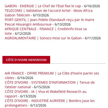
quatre premiers mois de 2025.
GABON - ENERGIE | Le Chef de l'Etat fixe le cap
- 6/16/2026
TELECOMS | Validation de l'accord Airtel - Moov Africa
09/05/26
ITALIE - LIBYE
Gabon Télécom
- 6/15/2026
PORT-GENTIL | Jean-Fidèle Otandault reçu par le maire
Les deux pays veulent accélérer leurs projets gaziers communs, afin
Pascal Houangni Ambouroue
- 6/13/2026
de sécuriser davantage les approvisionnements énergétiques en
AFRIQUE CENTRALE - FINANCE | Creditinfo tisse sa
Méditerranée, dans un contexte marqué par des tensions
toile
- 6/12/2026
géopolitiques internationales et des perturbations sur le marché
AGROALIMENTAIRE | Sonoco mise sur le Gabon
- 6/11/2026
mondial du gaz. Réunis à Rome le jeudi 7 mai, la Première ministre
italienne Giorgia Meloni, et le chef du gouvernement libyen
Abdulhamid Dbeibah, ont affiché leur volonté de renforcer la
coopération et les investissements dans le secteur énergétique. Cette
CÔTE D'IVOIRE NEWSROOM
séquence survient alors que Rome cherche à réduire son exposition
aux chocs affectant les flux mondiaux de l’énergie.
AIR FRANCE - OFFRE PREMIUM | La Côte d'Ivoire parmi ses
18/04/26
ALGERIE - BP
cibles
- 6/16/2026
CÔTE D'IVOIRE - SYSTEMES D'INFORMATION | Tenue de
La multinationale BP signe son retour en Algérie où un permis de
l’atelier national
- 6/15/2026
prospection d’hydrocarbures dans le bassin oriental lui a été attribué
CÔTE D'IVOIRE - IA | Visa et Wakefield Research au
par l’Agence nationale pour la valorisation des ressources en
rapport
- 6/13/2026
hydrocarbures (ALNAFT). L’information rendue publique mercredi 15
CÔTE D'IVOIRE - INDUSTRIE AURIFERE | Bonikro joue les
avril par l’institution, intervient dans le cadre de sa politique de relance
prolongations
- 6/12/2026
de l’exploration. Le périmètre concerné se situe dans une zone de