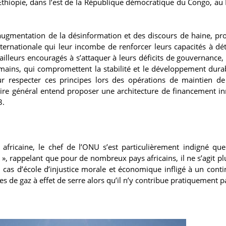
Ethiopie, dans l’est de la République démocratique du Congo, au 
’augmentation de la désinformation et des discours de haine, p
nternationale qui leur incombe de renforcer leurs capacités à dét
 ailleurs encouragés à s’attaquer à leurs déficits de gouvernance, 
 humains, qui compromettent la stabilité et le développement durab
ur respecter ces principes lors des opérations de maintien de
taire général entend proposer une architecture de financement i
3.
 africaine, le chef de l’ONU s’est particulièrement indigné qu
e », rappelant que pour de nombreux pays africains, il ne s’agit pl
n cas d’école d’injustice morale et économique infligé à un conti
 de gaz à effet de serre alors qu’il n’y contribue pratiquement p