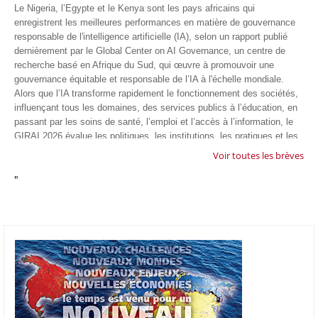
Le Nigeria, l’Egypte et le Kenya sont les pays africains qui
enregistrent les meilleures performances en matière de gouvernance
responsable de l'intelligence artificielle (IA), selon un rapport publié
dernièrement par le Global Center on AI Governance, un centre de
recherche basé en Afrique du Sud, qui œuvre à promouvoir une
gouvernance équitable et responsable de l’IA à l'échelle mondiale.
Alors que l’IA transforme rapidement le fonctionnement des sociétés,
influençant tous les domaines, des services publics à l’éducation, en
passant par les soins de santé, l’emploi et l’accès à l’information, le
GIRAI 2026 évalue les politiques, les institutions, les pratiques et les
conditions générales de gouvernance qui favorisent un déploiement
Voir toutes les brèves
éthique, inclusif et respectueux des droits humains de cette
"
technologie.
04/07/26
GOOGLE AFRIQUE
Google va lancer le premier laboratoire d'intelligence artificielle
appliquée d'Afrique à À Accra, au Ghana. L'annonce a été faite
mercredi 1er juillet lors du premier Google Cloud Summit du groupe
américain, qui a également indiqué avoir dépassé son objectif
d'investir un milliard de dollars sur le continent en cinq ans. Baptisée
Google Africa Applied AI Lab, la structure sera hébergée à l'AI
Community Centre d'Accra. Elle associera des fondateurs de start-up