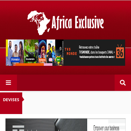
Retrouvez votre chaîne @TV5MONDE, dans les bouquets
CANAL+ 36 . Fandaharam-potoana tsara indrindra ho
anareo!
DEVISES