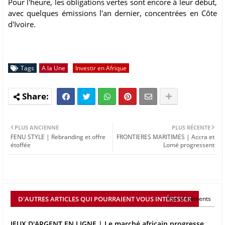
Pour l'heure, les obligations vertes sont encore à leur début,
avec quelques émissions l'an dernier, concentrées en Côte
d'Ivoire.
Tags
A la Une
Investir en Afrique
PLUS ANCIENNE
PLUS RÉCENTE
FENU STYLE | Rebranding et offre
FRONTIERES MARITIMES | Accra et
étoffée
Lomé progressent
D'AUTRES ARTICLES QUI POURRAIENT VOUS INTÉRESSER
Plus d'éléments
JEUX D'ARGENT EN LIGNE | Le marché africain progresse