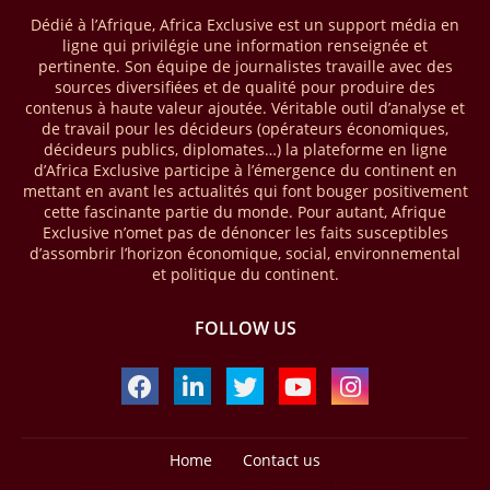
que le continent a capté environ 66 % de la valeur des transactions de
Dédié à l’Afrique, Africa Exclusive est un support média en
mobile money réalisées à l’échelle mondiale, qui s’est établie à 2091
ligne qui privilégie une information renseignée et
milliards USD (+23 % par rapport à 2024). L’Afrique a également
pertinente. Son équipe de journalistes travaille avec des
enregistré environ 74 % du nombre de transactions de Mobile money
sources diversifiées et de qualité pour produire des
répertoriées l’an passé dans le monde, avec environ 92 milliards de
contenus à haute valeur ajoutée. Véritable outil d’analyse et
transactions (+16 % par rapport à 2024) sur un total de 125 milliards
de travail pour les décideurs (opérateurs économiques,
dans le monde.
décideurs publics, diplomates…) la plateforme en ligne
d’Africa Exclusive participe à l’émergence du continent en
28/03/26
AFRIQUE - ECONOMIE CREATIVE
mettant en avant les actualités qui font bouger positivement
cette fascinante partie du monde. Pour autant, Afrique
Une rapport publié dernièrement par le Boston Consulting Group, et
Exclusive n’omet pas de dénoncer les faits susceptibles
intitulé « Africa Unleashed: Empowering Women in Creative Industries
d’assombrir l’horizon économique, social, environnemental
», dresse un état des lieux saisissant de l'économie créative africaine
et politique du continent.
à la fois dynamique et structurellement négligé. Ce secteur,
regroupant entre autres, la mode, la musique, le cinéma, le design et
FOLLOW US
les contenus numériques, représente aujourd'hui environ 59 milliards
USD. Le document, signé par Lisa Ivers et Zineb Sqalli, note qu'il
représente moins de 3 % d'un marché mondial évalué à près de 2000
milliards USD. L'écart est vertigineux, mais il constitue aussi, selon le
BCG, une opportunité. Si l'Afrique parvenait à doubler sa part dans le
marché créatif mondial d'ici 2030 — passant de 3 % à 6 % —, ses
exportations créatives pourraient atteindre 140 à 150 milliards USD,
Home
Contact us
selon toujours le cabinet.
Design by -
Blogger Templates
| Distributed by
Free Blogger Templates