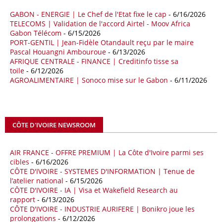
milliards de dollars, un montant en hausse de 14,5% par rapport aux
quatre premiers mois de 2025.
GABON - ENERGIE | Le Chef de l'Etat fixe le cap
- 6/16/2026
TELECOMS | Validation de l'accord Airtel - Moov Africa
09/05/26
ITALIE - LIBYE
Gabon Télécom
- 6/15/2026
PORT-GENTIL | Jean-Fidèle Otandault reçu par le maire
Les deux pays veulent accélérer leurs projets gaziers communs, afin
Pascal Houangni Ambouroue
- 6/13/2026
de sécuriser davantage les approvisionnements énergétiques en
AFRIQUE CENTRALE - FINANCE | Creditinfo tisse sa
Méditerranée, dans un contexte marqué par des tensions
toile
- 6/12/2026
géopolitiques internationales et des perturbations sur le marché
AGROALIMENTAIRE | Sonoco mise sur le Gabon
- 6/11/2026
mondial du gaz. Réunis à Rome le jeudi 7 mai, la Première ministre
italienne Giorgia Meloni, et le chef du gouvernement libyen
Abdulhamid Dbeibah, ont affiché leur volonté de renforcer la
coopération et les investissements dans le secteur énergétique. Cette
CÔTE D'IVOIRE NEWSROOM
séquence survient alors que Rome cherche à réduire son exposition
aux chocs affectant les flux mondiaux de l’énergie.
AIR FRANCE - OFFRE PREMIUM | La Côte d'Ivoire parmi ses
18/04/26
ALGERIE - BP
cibles
- 6/16/2026
CÔTE D'IVOIRE - SYSTEMES D'INFORMATION | Tenue de
La multinationale BP signe son retour en Algérie où un permis de
l’atelier national
- 6/15/2026
prospection d’hydrocarbures dans le bassin oriental lui a été attribué
CÔTE D'IVOIRE - IA | Visa et Wakefield Research au
par l’Agence nationale pour la valorisation des ressources en
rapport
- 6/13/2026
hydrocarbures (ALNAFT). L’information rendue publique mercredi 15
CÔTE D'IVOIRE - INDUSTRIE AURIFERE | Bonikro joue les
avril par l’institution, intervient dans le cadre de sa politique de relance
prolongations
- 6/12/2026
de l’exploration. Le périmètre concerné se situe dans une zone de