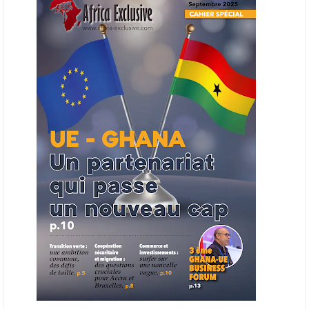
entreprises du continent dans les marchés du secteur énergétique.
Cet outil permettra de recenser les entreprises africaines opérant dans
la chaîne de valeur énergétique et de publier des appels d’offres
ouverts en priorité aux sociétés du continent. Le projet est en phase
finale de développement et devrait aboutir, d’ici fin 2026 ou début
2027, à un bulletin africain des appels d’offres dans le secteur de
l’énergie.
06/06/26
AFRICA FINANCE CORPORATION
Cette semaine, Africa Finance Corporation (AFC) a annoncé avoir
bouclé un prêt syndiqué de 2 milliards de dollars, la plus importante
levée de son histoire. Initialement calibrée à 1,6 milliard, l'opération a
été relevée de 400 millions face à l'afflux des souscriptions de
banques internationales. Plus du tiers des fonds proviennent
d'institutions financières asiatiques, à parts égales avec l'Europe.
L'Asie-Pacifique et l'Europe pèsent chacune 35 % du tour de table,
devant le Moyen-Orient (25 %) et l'Afrique (5 %), selon le communiqué
de l'institution panafricaine, qui compte 48 pays membres.
25/05/26
ECHANGES AFRIQUE - UE
Les échanges entre l’Afrique et l’Europe pourraient quasiment