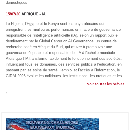
domestiques
15/07/26
AFRIQUE - IA
Le Nigeria, l’Egypte et le Kenya sont les pays africains qui
enregistrent les meilleures performances en matière de gouvernance
responsable de l'intelligence artificielle (IA), selon un rapport publié
dernièrement par le Global Center on AI Governance, un centre de
recherche basé en Afrique du Sud, qui œuvre à promouvoir une
gouvernance équitable et responsable de l’IA à l'échelle mondiale.
Alors que l’IA transforme rapidement le fonctionnement des sociétés,
influençant tous les domaines, des services publics à l’éducation, en
passant par les soins de santé, l’emploi et l’accès à l’information, le
GIRAI 2026 évalue les politiques, les institutions, les pratiques et les
conditions générales de gouvernance qui favorisent un déploiement
Voir toutes les brèves
éthique, inclusif et respectueux des droits humains de cette
"
technologie.
04/07/26
GOOGLE AFRIQUE
Google va lancer le premier laboratoire d'intelligence artificielle
appliquée d'Afrique à À Accra, au Ghana. L'annonce a été faite
mercredi 1er juillet lors du premier Google Cloud Summit du groupe