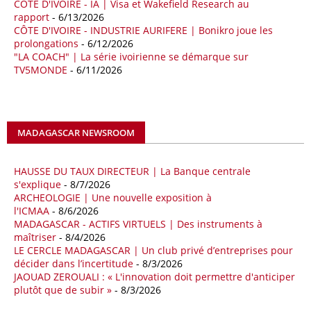
CÔTE D'IVOIRE - IA | Visa et Wakefield Research au
par l’Agence nationale pour la valorisation des ressources en
rapport
- 6/13/2026
hydrocarbures (ALNAFT). L’information rendue publique mercredi 15
CÔTE D'IVOIRE - INDUSTRIE AURIFERE | Bonikro joue les
avril par l’institution, intervient dans le cadre de sa politique de relance
prolongations
- 6/12/2026
de l’exploration. Le périmètre concerné se situe dans une zone de
"LA COACH" | La série ivoirienne se démarque sur
l’est du pays jugée peu explorée malgré son potentiel. BP pourra y
TV5MONDE
- 6/11/2026
lancer ses premières opérations de prospection sur le terrain portant
sur l’acquisition et l’interprétation de données géologiques et
géophysiques.
MADAGASCAR NEWSROOM
18/04/26
OUGANDA - CITIBANK
Les autorités ougandaises ont annoncé avoir mandaté la banque
américaine Citibank pour arranger la mobilisation des financements
HAUSSE DU TAUX DIRECTEUR | La Banque centrale
nécessaires à la construction du chemin de fer à écartement standard
s'explique
- 8/7/2026
ARCHEOLOGIE | Une nouvelle exposition à
(SGR) qui devrait relier la capitale Kampala à la frontière avec le
l'ICMAA
- 8/6/2026
Kenya, pour un investissement de 2,7 milliards d'euros (3,19 milliards
MADAGASCAR - ACTIFS VIRTUELS | Des instruments à
de dollars). Selon le secrétaire permanent au ministère ougandais des
maîtriser
- 8/4/2026
Finances, Ramathan Ggoobi, lors d’une rencontre entre les ministres
LE CERCLE MADAGASCAR | Un club privé d’entreprises pour
des Finances de l'Ouganda, du Kenya et du Rwanda tenue à
décider dans l’incertitude
- 8/3/2026
Washington, en marge des réunions de printemps 2026 du FMI et de
JAOUAD ZEROUALI : « L'innovation doit permettre d'anticiper
la Banque mondiale, des pourparlers avec les institutions de Bretton
plutôt que de subir »
- 8/3/2026
Woods ont aussi été engagés en vue d'obtenir leur soutien pour ce
projet.