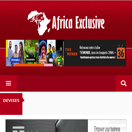
Retrouvez votre chaîne @TV5MONDE, dans les bouquets
CANAL+ 36 . Fandaharam-potoana tsara indrindra ho
anareo!
DEVISES