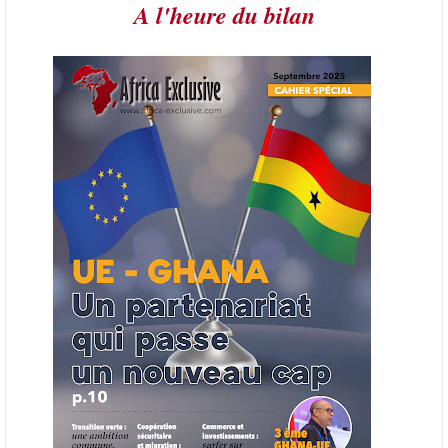
A l'heure du bilan
21/06/26
AFRIQUE - PETROLE
L’Organisation des producteurs de pétrole africains (APPO) va mettre
en place une plateforme numérique destinée à donner la priorité aux
entreprises du continent dans les marchés du secteur énergétique.
Cet outil permettra de recenser les entreprises africaines opérant dans
la chaîne de valeur énergétique et de publier des appels d’offres
ouverts en priorité aux sociétés du continent. Le projet est en phase
finale de développement et devrait aboutir, d’ici fin 2026 ou début
2027, à un bulletin africain des appels d’offres dans le secteur de
l’énergie.
06/06/26
AFRICA FINANCE CORPORATION
Cette semaine, Africa Finance Corporation (AFC) a annoncé avoir
bouclé un prêt syndiqué de 2 milliards de dollars, la plus importante
levée de son histoire. Initialement calibrée à 1,6 milliard, l'opération a
été relevée de 400 millions face à l'afflux des souscriptions de
banques internationales. Plus du tiers des fonds proviennent
d'institutions financières asiatiques, à parts égales avec l'Europe.
L'Asie-Pacifique et l'Europe pèsent chacune 35 % du tour de table,
devant le Moyen-Orient (25 %) et l'Afrique (5 %), selon le communiqué
de l'institution panafricaine, qui compte 48 pays membres.