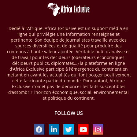
par les comptes de mobile money en Afrique au cours de l'année
2025, en hausse d'environ 27 % par rapport à 2024. Le rapport intitulé
« The State of the Industry Report on Mobile Money 2026 » précise
que le continent a capté environ 66 % de la valeur des transactions de
Dédié à l’Afrique, Africa Exclusive est un support média en
mobile money réalisées à l’échelle mondiale, qui s’est établie à 2091
ligne qui privilégie une information renseignée et
milliards USD (+23 % par rapport à 2024). L’Afrique a également
pertinente. Son équipe de journalistes travaille avec des
enregistré environ 74 % du nombre de transactions de Mobile money
sources diversifiées et de qualité pour produire des
répertoriées l’an passé dans le monde, avec environ 92 milliards de
contenus à haute valeur ajoutée. Véritable outil d’analyse et
transactions (+16 % par rapport à 2024) sur un total de 125 milliards
de travail pour les décideurs (opérateurs économiques,
dans le monde.
décideurs publics, diplomates…) la plateforme en ligne
d’Africa Exclusive participe à l’émergence du continent en
28/03/26
AFRIQUE - ECONOMIE CREATIVE
mettant en avant les actualités qui font bouger positivement
cette fascinante partie du monde. Pour autant, Afrique
Une rapport publié dernièrement par le Boston Consulting Group, et
Exclusive n’omet pas de dénoncer les faits susceptibles
intitulé « Africa Unleashed: Empowering Women in Creative Industries
d’assombrir l’horizon économique, social, environnemental
», dresse un état des lieux saisissant de l'économie créative africaine
et politique du continent.
à la fois dynamique et structurellement négligé. Ce secteur,
regroupant entre autres, la mode, la musique, le cinéma, le design et
FOLLOW US
les contenus numériques, représente aujourd'hui environ 59 milliards
USD. Le document, signé par Lisa Ivers et Zineb Sqalli, note qu'il
représente moins de 3 % d'un marché mondial évalué à près de 2000
milliards USD. L'écart est vertigineux, mais il constitue aussi, selon le
BCG, une opportunité. Si l'Afrique parvenait à doubler sa part dans le