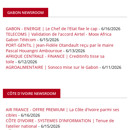
africains ont connu une hausse de 28 % entre le 1er janvier et le 30
avril, à 81,82 milliards de dollars. Durant la même période, les
GABON NEWSROOM
importations chinoises en provenance du continent ont atteint 45,02
milliards de dollars, un montant en hausse de 14,5% par rapport aux
quatre premiers mois de 2025.
GABON - ENERGIE | Le Chef de l'Etat fixe le cap
- 6/16/2026
TELECOMS | Validation de l'accord Airtel - Moov Africa
09/05/26
ITALIE - LIBYE
Gabon Télécom
- 6/15/2026
PORT-GENTIL | Jean-Fidèle Otandault reçu par le maire
Les deux pays veulent accélérer leurs projets gaziers communs, afin
Pascal Houangni Ambouroue
- 6/13/2026
de sécuriser davantage les approvisionnements énergétiques en
AFRIQUE CENTRALE - FINANCE | Creditinfo tisse sa
Méditerranée, dans un contexte marqué par des tensions
toile
- 6/12/2026
géopolitiques internationales et des perturbations sur le marché
AGROALIMENTAIRE | Sonoco mise sur le Gabon
- 6/11/2026
mondial du gaz. Réunis à Rome le jeudi 7 mai, la Première ministre
italienne Giorgia Meloni, et le chef du gouvernement libyen
Abdulhamid Dbeibah, ont affiché leur volonté de renforcer la
coopération et les investissements dans le secteur énergétique. Cette
CÔTE D'IVOIRE NEWSROOM
séquence survient alors que Rome cherche à réduire son exposition
aux chocs affectant les flux mondiaux de l’énergie.
AIR FRANCE - OFFRE PREMIUM | La Côte d'Ivoire parmi ses
18/04/26
ALGERIE - BP
cibles
- 6/16/2026
CÔTE D'IVOIRE - SYSTEMES D'INFORMATION | Tenue de
La multinationale BP signe son retour en Algérie où un permis de
l’atelier national
- 6/15/2026
prospection d’hydrocarbures dans le bassin oriental lui a été attribué