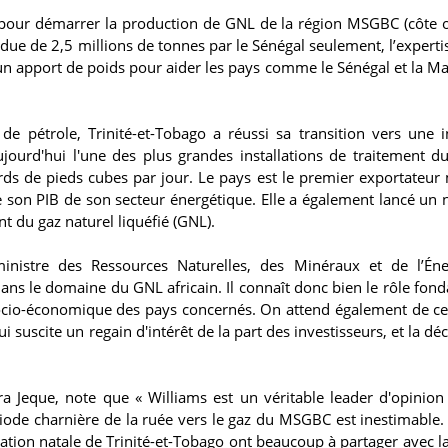
is pour démarrer la production de GNL de la région MSGBC (côte 
ndue de 2,5 millions de tonnes par le Sénégal seulement, l’experti
n apport de poids pour aider les pays comme le Sénégal et la Ma
 de pétrole, Trinité-et-Tobago a réussi sa transition vers une i
ourd'hui l'une des plus grandes installations de traitement d
rds de pieds cubes par jour. Le pays est le premier exportateur
 de son PIB de son secteur énergétique. Elle a également lancé un
t du gaz naturel liquéfié (GNL).
inistre des Ressources Naturelles, des Minéraux et de l’Én
ns le domaine du GNL africain. Il connaît donc bien le rôle fon
ocio-économique des pays concernés. On attend également de ce
 suscite un regain d'intérêt de la part des investisseurs, et la dé
ra Jeque, note que « Williams est un véritable leader d'opinion
riode charnière de la ruée vers le gaz du MSGBC est inestimable
nation natale de Trinité-et-Tobago ont beaucoup à partager avec la