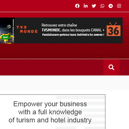
s bouquets CANAL+ 36 . Fandaharam-potoana tsara indrindra