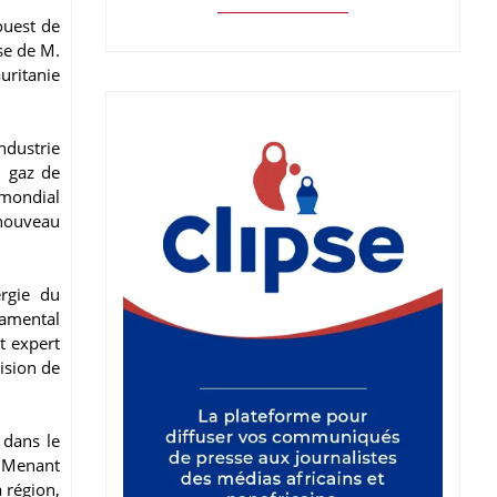
ouest de
se de M.
uritanie
ndustrie
u gaz de
 mondial
 nouveau
ergie du
damental
t expert
cision de
 dans le
. Menant
 région,