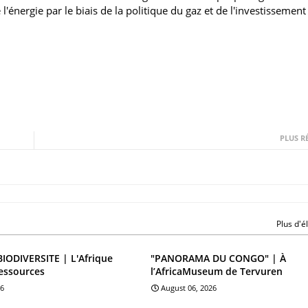
'énergie par le biais de la politique du gaz et de l'investissement 
PLUS R
Plus d'
BIODIVERSITE | L'Afrique
"PANORAMA DU CONGO" | À
essources
l’AfricaMuseum de Tervuren
26
August 06, 2026