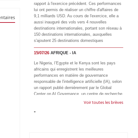
rapport à l'exercice précédent. Ces performances
lui ont permis de réaliser un chiffre d'affaires de
9,1 milliards USD. Au cours de l'exercice, elle a
ntaires
aussi inauguré des vols vers 4 nouvelles
destinations internationales, portant son réseau à
150 destinations internationales, auxquelles
s'ajoutent 25 destinations domestiques
15/07/26
AFRIQUE - IA
Le Nigeria, l’Egypte et le Kenya sont les pays
africains qui enregistrent les meilleures
performances en matière de gouvernance
responsable de l'intelligence artificielle (IA), selon
un rapport publié dernièrement par le Global
Center on AI Governance, un centre de recherche
basé en Afrique du Sud, qui œuvre à promouvoir
Voir toutes les brèves
une gouvernance équitable et responsable de l’IA
"
à l'échelle mondiale. Alors que l’IA transforme
rapidement le fonctionnement des sociétés,
influençant tous les domaines, des services
publics à l’éducation, en passant par les soins de
santé, l’emploi et l’accès à l’information, le GIRAI