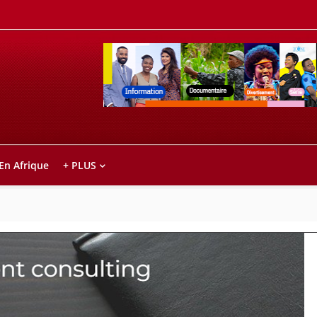
Retrouvez votre chaîne @TV5MONDE, dans le
ho anareo!
 En Afrique
+ PLUS