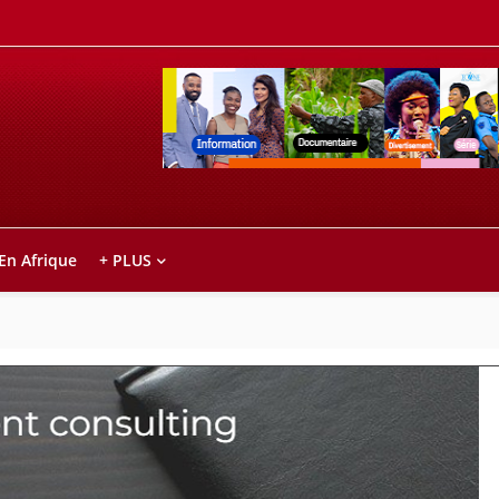
Retrouvez votre chaîne @TV5MONDE, dans le
ho anareo!
 En Afrique
+ PLUS