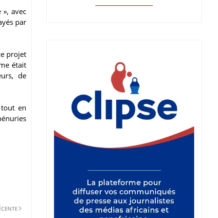
 », avec
ayés par
e projet
me était
eurs, de
 tout en
pénuries
ÉCENTE