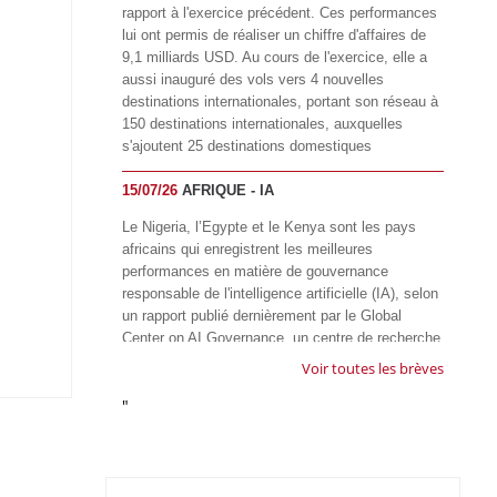
rapport à l'exercice précédent. Ces performances
lui ont permis de réaliser un chiffre d'affaires de
9,1 milliards USD. Au cours de l'exercice, elle a
aussi inauguré des vols vers 4 nouvelles
destinations internationales, portant son réseau à
150 destinations internationales, auxquelles
s'ajoutent 25 destinations domestiques
15/07/26
AFRIQUE - IA
Le Nigeria, l’Egypte et le Kenya sont les pays
africains qui enregistrent les meilleures
performances en matière de gouvernance
responsable de l'intelligence artificielle (IA), selon
un rapport publié dernièrement par le Global
Center on AI Governance, un centre de recherche
basé en Afrique du Sud, qui œuvre à promouvoir
Voir toutes les brèves
une gouvernance équitable et responsable de l’IA
"
à l'échelle mondiale. Alors que l’IA transforme
rapidement le fonctionnement des sociétés,
influençant tous les domaines, des services
publics à l’éducation, en passant par les soins de
santé, l’emploi et l’accès à l’information, le GIRAI