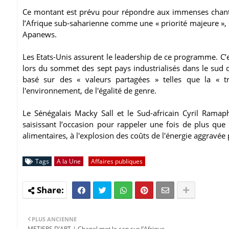
Ce montant est prévu pour répondre aux immenses chantier
l’Afrique sub-saharienne comme une « priorité majeure », 
Apanews.
Les Etats-Unis assurent le leadership de ce programme. C’es
lors du sommet des sept pays industrialisés dans le sud 
basé sur des « valeurs partagées » telles que la « tr
l'environnement, de l'égalité de genre.
Le Sénégalais Macky Sall et le Sud-africain Cyril Ramap
saisissant l’occasion pour rappeler une fois de plus que
alimentaires, à l'explosion des coûts de l'énergie aggravée 
Tags
A la Une
Affaires publiques
PLUS ANCIENNE
METIERS D’ART | Chanel met le cap sur l’Afrique