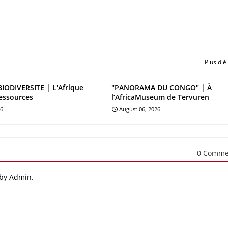
Plus d'
BIODIVERSITE | L'Afrique
"PANORAMA DU CONGO" | À
essources
l’AfricaMuseum de Tervuren
26
August 06, 2026
0 Comme
 by Admin.