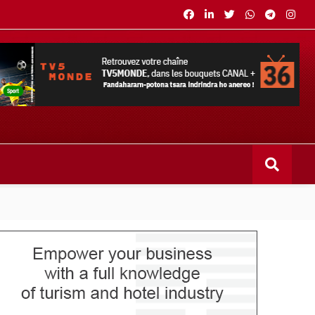
s bouquets CANAL+ 36 . Fandaharam-potoana tsara indrindra