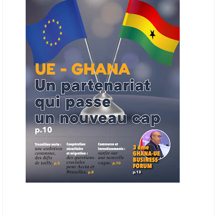
ouverts en priorité aux sociétés du continent. Le projet est en phase
finale de développement et devrait aboutir, d’ici fin 2026 ou début
2027, à un bulletin africain des appels d’offres dans le secteur de
l’énergie.
06/06/26
AFRICA FINANCE CORPORATION
Cette semaine, Africa Finance Corporation (AFC) a annoncé avoir
bouclé un prêt syndiqué de 2 milliards de dollars, la plus importante
levée de son histoire. Initialement calibrée à 1,6 milliard, l'opération a
été relevée de 400 millions face à l'afflux des souscriptions de
banques internationales. Plus du tiers des fonds proviennent
d'institutions financières asiatiques, à parts égales avec l'Europe.
L'Asie-Pacifique et l'Europe pèsent chacune 35 % du tour de table,
devant le Moyen-Orient (25 %) et l'Afrique (5 %), selon le communiqué
de l'institution panafricaine, qui compte 48 pays membres.
25/05/26
ECHANGES AFRIQUE - UE
Les échanges entre l’Afrique et l’Europe pourraient quasiment
atteindre 1 000 milliards USD d’ici dix ans contre 545 milliards en
2024, si les deux continents passent d’une logique de commerce
bilatéral à une logique de « co-production », en se concentrant sur