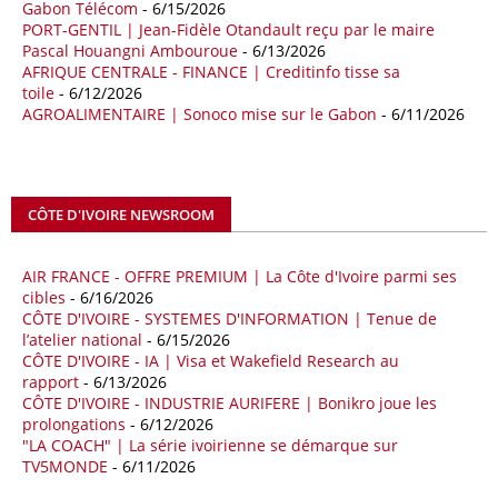
09/05/26
ITALIE - LIBYE
Gabon Télécom
- 6/15/2026
PORT-GENTIL | Jean-Fidèle Otandault reçu par le maire
Les deux pays veulent accélérer leurs projets gaziers communs, afin
Pascal Houangni Ambouroue
- 6/13/2026
de sécuriser davantage les approvisionnements énergétiques en
AFRIQUE CENTRALE - FINANCE | Creditinfo tisse sa
Méditerranée, dans un contexte marqué par des tensions
toile
- 6/12/2026
géopolitiques internationales et des perturbations sur le marché
AGROALIMENTAIRE | Sonoco mise sur le Gabon
- 6/11/2026
mondial du gaz. Réunis à Rome le jeudi 7 mai, la Première ministre
italienne Giorgia Meloni, et le chef du gouvernement libyen
Abdulhamid Dbeibah, ont affiché leur volonté de renforcer la
coopération et les investissements dans le secteur énergétique. Cette
CÔTE D'IVOIRE NEWSROOM
séquence survient alors que Rome cherche à réduire son exposition
aux chocs affectant les flux mondiaux de l’énergie.
AIR FRANCE - OFFRE PREMIUM | La Côte d'Ivoire parmi ses
18/04/26
ALGERIE - BP
cibles
- 6/16/2026
CÔTE D'IVOIRE - SYSTEMES D'INFORMATION | Tenue de
La multinationale BP signe son retour en Algérie où un permis de
l’atelier national
- 6/15/2026
prospection d’hydrocarbures dans le bassin oriental lui a été attribué
CÔTE D'IVOIRE - IA | Visa et Wakefield Research au
par l’Agence nationale pour la valorisation des ressources en
rapport
- 6/13/2026
hydrocarbures (ALNAFT). L’information rendue publique mercredi 15
CÔTE D'IVOIRE - INDUSTRIE AURIFERE | Bonikro joue les
avril par l’institution, intervient dans le cadre de sa politique de relance
prolongations
- 6/12/2026
de l’exploration. Le périmètre concerné se situe dans une zone de
"LA COACH" | La série ivoirienne se démarque sur
l’est du pays jugée peu explorée malgré son potentiel. BP pourra y
TV5MONDE
- 6/11/2026
lancer ses premières opérations de prospection sur le terrain portant