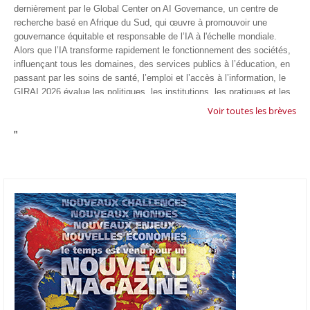
dernièrement par le Global Center on AI Governance, un centre de
recherche basé en Afrique du Sud, qui œuvre à promouvoir une
gouvernance équitable et responsable de l’IA à l'échelle mondiale.
Alors que l’IA transforme rapidement le fonctionnement des sociétés,
influençant tous les domaines, des services publics à l’éducation, en
passant par les soins de santé, l’emploi et l’accès à l’information, le
GIRAI 2026 évalue les politiques, les institutions, les pratiques et les
conditions générales de gouvernance qui favorisent un déploiement
Voir toutes les brèves
éthique, inclusif et respectueux des droits humains de cette
"
technologie.
04/07/26
GOOGLE AFRIQUE
Google va lancer le premier laboratoire d'intelligence artificielle
appliquée d'Afrique à À Accra, au Ghana. L'annonce a été faite
mercredi 1er juillet lors du premier Google Cloud Summit du groupe
américain, qui a également indiqué avoir dépassé son objectif
d'investir un milliard de dollars sur le continent en cinq ans. Baptisée
Google Africa Applied AI Lab, la structure sera hébergée à l'AI
Community Centre d'Accra. Elle associera des fondateurs de start-up
venus de tout le continent à des chercheurs de Google et leur donnera
un accès anticipé aux derniers modèles d'IA de l'entreprise. Les
candidatures sont ouvertes jusqu'au 31 août 2026.