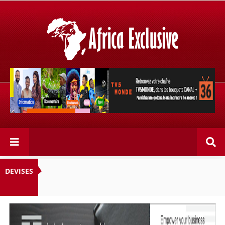
Retrouvez votre chaîne @TV5MONDE, dans les bouquets
CANAL+ 36 . Fandaharam-potoana tsara indrindra ho
anareo!
DEVISES