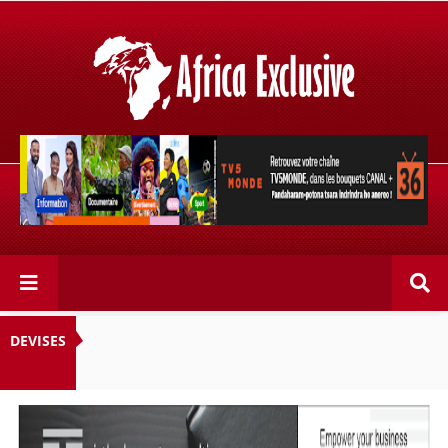
Retrouvez votre chaîne @TV5MONDE, dans les bouquets
CANAL+ 36 . Fandaharam-potoana tsara indrindra ho
anareo!
DEVISES