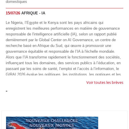
domestiques
15/07/26
AFRIQUE - IA
Le Nigeria, l’Egypte et le Kenya sont les pays africains qui
enregistrent les meilleures performances en matière de gouvernance
responsable de l'intelligence artificielle (IA), selon un rapport publié
dernièrement par le Global Center on AI Governance, un centre de
recherche basé en Afrique du Sud, qui œuvre à promouvoir une
gouvernance équitable et responsable de l’IA à l'échelle mondiale.
Alors que l’IA transforme rapidement le fonctionnement des sociétés,
influençant tous les domaines, des services publics à l’éducation, en
passant par les soins de santé, l’emploi et l’accès à l’information, le
GIRAI 2026 évalue les politiques, les institutions, les pratiques et les
conditions générales de gouvernance qui favorisent un déploiement
Voir toutes les brèves
éthique, inclusif et respectueux des droits humains de cette
"
technologie.
04/07/26
GOOGLE AFRIQUE
Google va lancer le premier laboratoire d'intelligence artificielle
appliquée d'Afrique à À Accra, au Ghana. L'annonce a été faite
mercredi 1er juillet lors du premier Google Cloud Summit du groupe