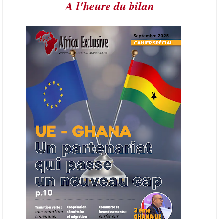
A l'heure du bilan
21/06/26
AFRIQUE - PETROLE
L’Organisation des producteurs de pétrole africains (APPO) va mettre
en place une plateforme numérique destinée à donner la priorité aux
entreprises du continent dans les marchés du secteur énergétique.
Cet outil permettra de recenser les entreprises africaines opérant dans
la chaîne de valeur énergétique et de publier des appels d’offres
ouverts en priorité aux sociétés du continent. Le projet est en phase
finale de développement et devrait aboutir, d’ici fin 2026 ou début
2027, à un bulletin africain des appels d’offres dans le secteur de
l’énergie.
06/06/26
AFRICA FINANCE CORPORATION
Cette semaine, Africa Finance Corporation (AFC) a annoncé avoir
bouclé un prêt syndiqué de 2 milliards de dollars, la plus importante
levée de son histoire. Initialement calibrée à 1,6 milliard, l'opération a
été relevée de 400 millions face à l'afflux des souscriptions de
banques internationales. Plus du tiers des fonds proviennent
d'institutions financières asiatiques, à parts égales avec l'Europe.
L'Asie-Pacifique et l'Europe pèsent chacune 35 % du tour de table,
devant le Moyen-Orient (25 %) et l'Afrique (5 %), selon le communiqué
de l'institution panafricaine, qui compte 48 pays membres.