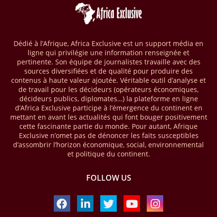
par les comptes de mobile money en Afrique au cours de l'année
2025, en hausse d'environ 27 % par rapport à 2024. Le rapport intitulé
« The State of the Industry Report on Mobile Money 2026 » précise
que le continent a capté environ 66 % de la valeur des transactions de
Dédié à l’Afrique, Africa Exclusive est un support média en
mobile money réalisées à l’échelle mondiale, qui s’est établie à 2091
ligne qui privilégie une information renseignée et
milliards USD (+23 % par rapport à 2024). L’Afrique a également
pertinente. Son équipe de journalistes travaille avec des
enregistré environ 74 % du nombre de transactions de Mobile money
sources diversifiées et de qualité pour produire des
répertoriées l’an passé dans le monde, avec environ 92 milliards de
contenus à haute valeur ajoutée. Véritable outil d’analyse et
transactions (+16 % par rapport à 2024) sur un total de 125 milliards
de travail pour les décideurs (opérateurs économiques,
dans le monde.
décideurs publics, diplomates…) la plateforme en ligne
d’Africa Exclusive participe à l’émergence du continent en
28/03/26
AFRIQUE - ECONOMIE CREATIVE
mettant en avant les actualités qui font bouger positivement
cette fascinante partie du monde. Pour autant, Afrique
Une rapport publié dernièrement par le Boston Consulting Group, et
Exclusive n’omet pas de dénoncer les faits susceptibles
intitulé « Africa Unleashed: Empowering Women in Creative Industries
d’assombrir l’horizon économique, social, environnemental
», dresse un état des lieux saisissant de l'économie créative africaine
et politique du continent.
à la fois dynamique et structurellement négligé. Ce secteur,
regroupant entre autres, la mode, la musique, le cinéma, le design et
FOLLOW US
les contenus numériques, représente aujourd'hui environ 59 milliards
USD. Le document, signé par Lisa Ivers et Zineb Sqalli, note qu'il
représente moins de 3 % d'un marché mondial évalué à près de 2000
milliards USD. L'écart est vertigineux, mais il constitue aussi, selon le
BCG, une opportunité. Si l'Afrique parvenait à doubler sa part dans le