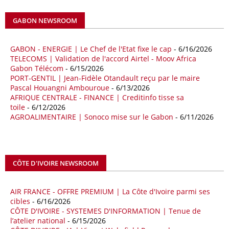
africains ont connu une hausse de 28 % entre le 1er janvier et le 30
avril, à 81,82 milliards de dollars. Durant la même période, les
GABON NEWSROOM
importations chinoises en provenance du continent ont atteint 45,02
milliards de dollars, un montant en hausse de 14,5% par rapport aux
quatre premiers mois de 2025.
GABON - ENERGIE | Le Chef de l'Etat fixe le cap
- 6/16/2026
TELECOMS | Validation de l'accord Airtel - Moov Africa
09/05/26
ITALIE - LIBYE
Gabon Télécom
- 6/15/2026
PORT-GENTIL | Jean-Fidèle Otandault reçu par le maire
Les deux pays veulent accélérer leurs projets gaziers communs, afin
Pascal Houangni Ambouroue
- 6/13/2026
de sécuriser davantage les approvisionnements énergétiques en
AFRIQUE CENTRALE - FINANCE | Creditinfo tisse sa
Méditerranée, dans un contexte marqué par des tensions
toile
- 6/12/2026
géopolitiques internationales et des perturbations sur le marché
AGROALIMENTAIRE | Sonoco mise sur le Gabon
- 6/11/2026
mondial du gaz. Réunis à Rome le jeudi 7 mai, la Première ministre
italienne Giorgia Meloni, et le chef du gouvernement libyen
Abdulhamid Dbeibah, ont affiché leur volonté de renforcer la
coopération et les investissements dans le secteur énergétique. Cette
CÔTE D'IVOIRE NEWSROOM
séquence survient alors que Rome cherche à réduire son exposition
aux chocs affectant les flux mondiaux de l’énergie.
AIR FRANCE - OFFRE PREMIUM | La Côte d'Ivoire parmi ses
18/04/26
ALGERIE - BP
cibles
- 6/16/2026
CÔTE D'IVOIRE - SYSTEMES D'INFORMATION | Tenue de
La multinationale BP signe son retour en Algérie où un permis de
l’atelier national
- 6/15/2026
prospection d’hydrocarbures dans le bassin oriental lui a été attribué