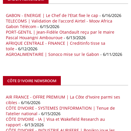
importations chinoises en provenance du continent ont atteint 45,02
milliards de dollars, un montant en hausse de 14,5% par rapport aux
quatre premiers mois de 2025.
GABON - ENERGIE | Le Chef de l'Etat fixe le cap
- 6/16/2026
TELECOMS | Validation de l'accord Airtel - Moov Africa
09/05/26
ITALIE - LIBYE
Gabon Télécom
- 6/15/2026
PORT-GENTIL | Jean-Fidèle Otandault reçu par le maire
Les deux pays veulent accélérer leurs projets gaziers communs, afin
Pascal Houangni Ambouroue
- 6/13/2026
de sécuriser davantage les approvisionnements énergétiques en
AFRIQUE CENTRALE - FINANCE | Creditinfo tisse sa
Méditerranée, dans un contexte marqué par des tensions
toile
- 6/12/2026
géopolitiques internationales et des perturbations sur le marché
AGROALIMENTAIRE | Sonoco mise sur le Gabon
- 6/11/2026
mondial du gaz. Réunis à Rome le jeudi 7 mai, la Première ministre
italienne Giorgia Meloni, et le chef du gouvernement libyen
Abdulhamid Dbeibah, ont affiché leur volonté de renforcer la
coopération et les investissements dans le secteur énergétique. Cette
CÔTE D'IVOIRE NEWSROOM
séquence survient alors que Rome cherche à réduire son exposition
aux chocs affectant les flux mondiaux de l’énergie.
AIR FRANCE - OFFRE PREMIUM | La Côte d'Ivoire parmi ses
18/04/26
ALGERIE - BP
cibles
- 6/16/2026
CÔTE D'IVOIRE - SYSTEMES D'INFORMATION | Tenue de
La multinationale BP signe son retour en Algérie où un permis de
l’atelier national
- 6/15/2026
prospection d’hydrocarbures dans le bassin oriental lui a été attribué
CÔTE D'IVOIRE - IA | Visa et Wakefield Research au
par l’Agence nationale pour la valorisation des ressources en
rapport
- 6/13/2026
hydrocarbures (ALNAFT). L’information rendue publique mercredi 15
CÔTE D'IVOIRE - INDUSTRIE AURIFERE | Bonikro joue les