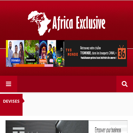
Retrouvez votre chaîne @TV5MONDE, dans les bouquets
CANAL+ 36 . Fandaharam-potoana tsara indrindra ho
anareo!
DEVISES