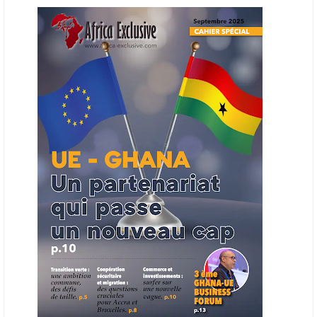
L’Organisation des producteurs de pétrole africains (APPO) va mettre
en place une plateforme numérique destinée à donner la priorité aux
entreprises du continent dans les marchés du secteur énergétique.
Cet outil permettra de recenser les entreprises africaines opérant dans
la chaîne de valeur énergétique et de publier des appels d’offres
ouverts en priorité aux sociétés du continent. Le projet est en phase
finale de développement et devrait aboutir, d’ici fin 2026 ou début
2027, à un bulletin africain des appels d’offres dans le secteur de
l’énergie.
06/06/26
AFRICA FINANCE CORPORATION
Cette semaine, Africa Finance Corporation (AFC) a annoncé avoir
bouclé un prêt syndiqué de 2 milliards de dollars, la plus importante
levée de son histoire. Initialement calibrée à 1,6 milliard, l'opération a
été relevée de 400 millions face à l'afflux des souscriptions de
banques internationales. Plus du tiers des fonds proviennent
d'institutions financières asiatiques, à parts égales avec l'Europe.
L'Asie-Pacifique et l'Europe pèsent chacune 35 % du tour de table,
devant le Moyen-Orient (25 %) et l'Afrique (5 %), selon le communiqué
de l'institution panafricaine, qui compte 48 pays membres.
25/05/26
ECHANGES AFRIQUE - UE