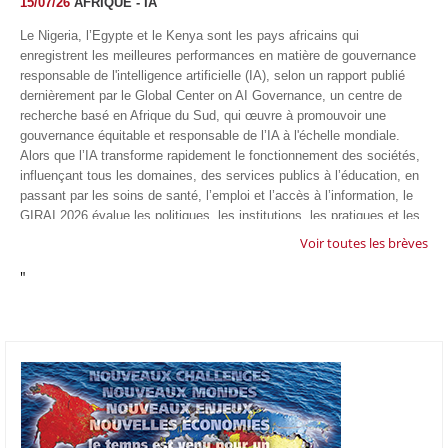
15/07/26
AFRIQUE - IA
Le Nigeria, l’Egypte et le Kenya sont les pays africains qui
enregistrent les meilleures performances en matière de gouvernance
responsable de l'intelligence artificielle (IA), selon un rapport publié
dernièrement par le Global Center on AI Governance, un centre de
recherche basé en Afrique du Sud, qui œuvre à promouvoir une
gouvernance équitable et responsable de l’IA à l'échelle mondiale.
Alors que l’IA transforme rapidement le fonctionnement des sociétés,
influençant tous les domaines, des services publics à l’éducation, en
passant par les soins de santé, l’emploi et l’accès à l’information, le
GIRAI 2026 évalue les politiques, les institutions, les pratiques et les
conditions générales de gouvernance qui favorisent un déploiement
Voir toutes les brèves
éthique, inclusif et respectueux des droits humains de cette
"
technologie.
04/07/26
GOOGLE AFRIQUE
Google va lancer le premier laboratoire d'intelligence artificielle
appliquée d'Afrique à À Accra, au Ghana. L'annonce a été faite
mercredi 1er juillet lors du premier Google Cloud Summit du groupe
américain, qui a également indiqué avoir dépassé son objectif
d'investir un milliard de dollars sur le continent en cinq ans. Baptisée