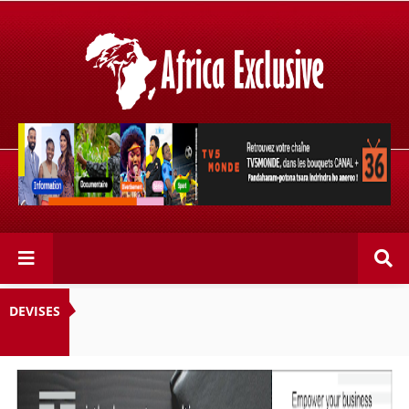
Retrouvez votre chaîne @TV5MONDE, dans les bouquets
CANAL+ 36 . Fandaharam-potoana tsara indrindra ho
anareo!
DEVISES