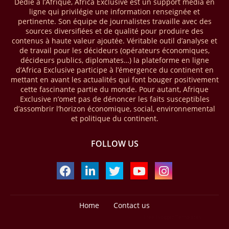
Dédié à l’Afrique, Africa Exclusive est un support média en
le groupe Sonatrach ont affiché 13 millions de pieds cubes de gaz par
ligne qui privilégie une information renseignée et
jour et 327 barils de condensats.
pertinente. Son équipe de journalistes travaille avec des
sources diversifiées et de qualité pour produire des
04/04/26
BASSIN DU CONGO
contenus à haute valeur ajoutée. Véritable outil d’analyse et
de travail pour les décideurs (opérateurs économiques,
La Banque mondiale a approuvé un projet d’envergure visant à
décideurs publics, diplomates…) la plateforme en ligne
transformer les économies forestières en Afrique centrale. Baptisé «
d’Africa Exclusive participe à l’émergence du continent en
Programme pour des économies forestières durables du Bassin du
mettant en avant les actualités qui font bouger positivement
Congo » (SCBFEP), il mobilise 1,02 milliard $, dont une première
cette fascinante partie du monde. Pour autant, Afrique
phase de 394,83 millions de dollars. C’est ce qu’indique l’institution
Exclusive n’omet pas de dénoncer les faits susceptibles
dans un communiqué publié mercredi 1er avril. Cette première phase
d’assombrir l’horizon économique, social, environnemental
vise à améliorer la gestion forestière, renforcer les chaînes de valeur
et politique du continent.
et créer 220 000 emplois au Cameroun, en République centrafricaine
(RCA) et en République du Congo. Près de 8 millions d’hectares
FOLLOW US
seront placés sous gestion durable.
28/03/26
AFRIQUE - MOBILE MONEY
Selon le rapport publié par l’Association mondiale des opérateurs de
téléphonie mobile (GSMA), près de 1432 milliards USD ont transité
Home
Contact us
par les comptes de mobile money en Afrique au cours de l'année
2025, en hausse d'environ 27 % par rapport à 2024. Le rapport intitulé
Design by -
Blogger Templates
| Distributed by
Free Blogger Templates
« The State of the Industry Report on Mobile Money 2026 » précise