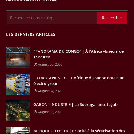
de l’exploration. Le périmètre concerné se situe dans une zone de
l’est du pays jugée peu explorée malgré son potentiel. BP pourra y
lancer ses premières opérations de prospection sur le terrain portant
sur l’acquisition et l’interprétation de données géologiques et
géophysiques.
LES DERNIERS ARTICLES
18/04/26
OUGANDA - CITIBANK
Les autorités ougandaises ont annoncé avoir mandaté la banque
"PANORAMA DU CONGO" | À l’AfricaMuseum de
américaine Citibank pour arranger la mobilisation des financements
Tervuren
nécessaires à la construction du chemin de fer à écartement standard
August 06, 2026
(SGR) qui devrait relier la capitale Kampala à la frontière avec le
Kenya, pour un investissement de 2,7 milliards d'euros (3,19 milliards
HYDROGENE VERT | L'Afrique du Sud se dote d'un
de dollars). Selon le secrétaire permanent au ministère ougandais des
électrolyseur
Finances, Ramathan Ggoobi, lors d’une rencontre entre les ministres
des Finances de l'Ouganda, du Kenya et du Rwanda tenue à
August 04, 2026
Washington, en marge des réunions de printemps 2026 du FMI et de
la Banque mondiale, des pourparlers avec les institutions de Bretton
GABON - INDUSTRIE | La Sobraga lance Jugab
Woods ont aussi été engagés en vue d'obtenir leur soutien pour ce
August 03, 2026
projet.
11/04/26
AFRIQUE - LOBBYING
AFRIQUE - TOYOTA | Priorité à la sécurisation des