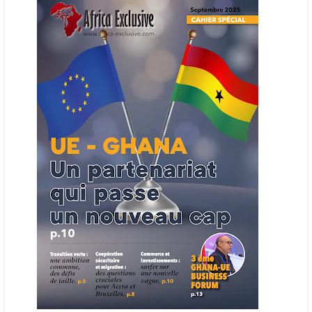
en place une plateforme numérique destinée à donner la priorité aux
entreprises du continent dans les marchés du secteur énergétique.
Cet outil permettra de recenser les entreprises africaines opérant dans
la chaîne de valeur énergétique et de publier des appels d’offres
ouverts en priorité aux sociétés du continent. Le projet est en phase
finale de développement et devrait aboutir, d’ici fin 2026 ou début
2027, à un bulletin africain des appels d’offres dans le secteur de
l’énergie.
06/06/26
AFRICA FINANCE CORPORATION
Cette semaine, Africa Finance Corporation (AFC) a annoncé avoir
bouclé un prêt syndiqué de 2 milliards de dollars, la plus importante
levée de son histoire. Initialement calibrée à 1,6 milliard, l'opération a
été relevée de 400 millions face à l'afflux des souscriptions de
banques internationales. Plus du tiers des fonds proviennent
d'institutions financières asiatiques, à parts égales avec l'Europe.
L'Asie-Pacifique et l'Europe pèsent chacune 35 % du tour de table,
devant le Moyen-Orient (25 %) et l'Afrique (5 %), selon le communiqué
de l'institution panafricaine, qui compte 48 pays membres.
25/05/26
ECHANGES AFRIQUE - UE