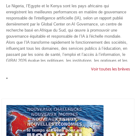
Le Nigeria, l’Egypte et le Kenya sont les pays africains qui
enregistrent les meilleures performances en matière de gouvernance
responsable de l'intelligence artificielle (IA), selon un rapport publié
dernièrement par le Global Center on AI Governance, un centre de
recherche basé en Afrique du Sud, qui œuvre à promouvoir une
gouvernance équitable et responsable de l’IA à l'échelle mondiale.
Alors que l’IA transforme rapidement le fonctionnement des sociétés,
influençant tous les domaines, des services publics à l’éducation, en
passant par les soins de santé, l’emploi et l’accès à l’information, le
GIRAI 2026 évalue les politiques, les institutions, les pratiques et les
conditions générales de gouvernance qui favorisent un déploiement
Voir toutes les brèves
éthique, inclusif et respectueux des droits humains de cette
"
technologie.
04/07/26
GOOGLE AFRIQUE
Google va lancer le premier laboratoire d'intelligence artificielle
appliquée d'Afrique à À Accra, au Ghana. L'annonce a été faite
mercredi 1er juillet lors du premier Google Cloud Summit du groupe
américain, qui a également indiqué avoir dépassé son objectif
d'investir un milliard de dollars sur le continent en cinq ans. Baptisée
Google Africa Applied AI Lab, la structure sera hébergée à l'AI