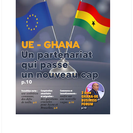
la chaîne de valeur énergétique et de publier des appels d’offres
ouverts en priorité aux sociétés du continent. Le projet est en phase
finale de développement et devrait aboutir, d’ici fin 2026 ou début
2027, à un bulletin africain des appels d’offres dans le secteur de
l’énergie.
06/06/26
AFRICA FINANCE CORPORATION
Cette semaine, Africa Finance Corporation (AFC) a annoncé avoir
bouclé un prêt syndiqué de 2 milliards de dollars, la plus importante
levée de son histoire. Initialement calibrée à 1,6 milliard, l'opération a
été relevée de 400 millions face à l'afflux des souscriptions de
banques internationales. Plus du tiers des fonds proviennent
d'institutions financières asiatiques, à parts égales avec l'Europe.
L'Asie-Pacifique et l'Europe pèsent chacune 35 % du tour de table,
devant le Moyen-Orient (25 %) et l'Afrique (5 %), selon le communiqué
de l'institution panafricaine, qui compte 48 pays membres.
25/05/26
ECHANGES AFRIQUE - UE
Les échanges entre l’Afrique et l’Europe pourraient quasiment
atteindre 1 000 milliards USD d’ici dix ans contre 545 milliards en
2024, si les deux continents passent d’une logique de commerce