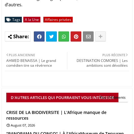
d’autres.
Tags
A la Une
Affaires privées
PLUS ANCIENNE
PLUS RÉCENTE
AHMED BENAISSA | Le grand
DESTINATION COMORES | Les
comédien tire sa révérence
ambitions sont dévoilées
D'AUTRES ARTICLES QUI POURRAIENT VOUS INTÉRESSER
Plus d'éléments
CRISE DE LA BIODIVERSITE | L'Afrique manque de
ressources
August 07, 2026
"PANORAMA DU CONGO" | À l’AfricaMuseum de Tervuren