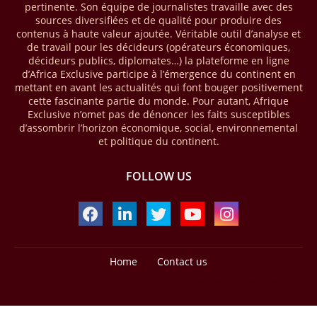
pertinente. Son équipe de journalistes travaille avec des
enregistré environ 74 % du nombre de transactions de Mobile money
sources diversifiées et de qualité pour produire des
répertoriées l’an passé dans le monde, avec environ 92 milliards de
contenus à haute valeur ajoutée. Véritable outil d’analyse et
transactions (+16 % par rapport à 2024) sur un total de 125 milliards
de travail pour les décideurs (opérateurs économiques,
dans le monde.
décideurs publics, diplomates…) la plateforme en ligne
d’Africa Exclusive participe à l’émergence du continent en
28/03/26
AFRIQUE - ECONOMIE CREATIVE
mettant en avant les actualités qui font bouger positivement
cette fascinante partie du monde. Pour autant, Afrique
Une rapport publié dernièrement par le Boston Consulting Group, et
Exclusive n’omet pas de dénoncer les faits susceptibles
intitulé « Africa Unleashed: Empowering Women in Creative Industries
d’assombrir l’horizon économique, social, environnemental
», dresse un état des lieux saisissant de l'économie créative africaine
et politique du continent.
à la fois dynamique et structurellement négligé. Ce secteur,
regroupant entre autres, la mode, la musique, le cinéma, le design et
FOLLOW US
les contenus numériques, représente aujourd'hui environ 59 milliards
USD. Le document, signé par Lisa Ivers et Zineb Sqalli, note qu'il
représente moins de 3 % d'un marché mondial évalué à près de 2000
milliards USD. L'écart est vertigineux, mais il constitue aussi, selon le
BCG, une opportunité. Si l'Afrique parvenait à doubler sa part dans le
marché créatif mondial d'ici 2030 — passant de 3 % à 6 % —, ses
exportations créatives pourraient atteindre 140 à 150 milliards USD,
Home
Contact us
selon toujours le cabinet.
Design by -
Blogger Templates
| Distributed by
Free Blogger Templates
21/03/26
MOZAMBIQUE - TERRES RARES