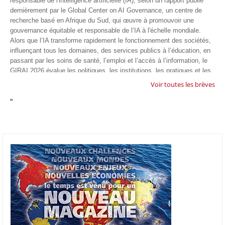
responsable de l'intelligence artificielle (IA), selon un rapport publié
dernièrement par le Global Center on AI Governance, un centre de
recherche basé en Afrique du Sud, qui œuvre à promouvoir une
gouvernance équitable et responsable de l’IA à l'échelle mondiale.
Alors que l’IA transforme rapidement le fonctionnement des sociétés,
influençant tous les domaines, des services publics à l’éducation, en
passant par les soins de santé, l’emploi et l’accès à l’information, le
GIRAI 2026 évalue les politiques, les institutions, les pratiques et les
conditions générales de gouvernance qui favorisent un déploiement
Voir toutes les brèves
éthique, inclusif et respectueux des droits humains de cette
"
technologie.
04/07/26
GOOGLE AFRIQUE
Google va lancer le premier laboratoire d'intelligence artificielle
appliquée d'Afrique à À Accra, au Ghana. L'annonce a été faite
mercredi 1er juillet lors du premier Google Cloud Summit du groupe
américain, qui a également indiqué avoir dépassé son objectif
d'investir un milliard de dollars sur le continent en cinq ans. Baptisée
Google Africa Applied AI Lab, la structure sera hébergée à l'AI
Community Centre d'Accra. Elle associera des fondateurs de start-up
venus de tout le continent à des chercheurs de Google et leur donnera
un accès anticipé aux derniers modèles d'IA de l'entreprise. Les