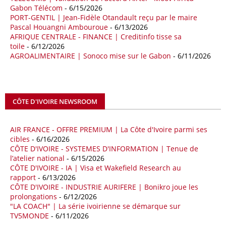
09/05/26
ITALIE - LIBYE
Gabon Télécom
- 6/15/2026
PORT-GENTIL | Jean-Fidèle Otandault reçu par le maire
Les deux pays veulent accélérer leurs projets gaziers communs, afin
Pascal Houangni Ambouroue
- 6/13/2026
de sécuriser davantage les approvisionnements énergétiques en
AFRIQUE CENTRALE - FINANCE | Creditinfo tisse sa
Méditerranée, dans un contexte marqué par des tensions
toile
- 6/12/2026
géopolitiques internationales et des perturbations sur le marché
AGROALIMENTAIRE | Sonoco mise sur le Gabon
- 6/11/2026
mondial du gaz. Réunis à Rome le jeudi 7 mai, la Première ministre
italienne Giorgia Meloni, et le chef du gouvernement libyen
Abdulhamid Dbeibah, ont affiché leur volonté de renforcer la
coopération et les investissements dans le secteur énergétique. Cette
CÔTE D'IVOIRE NEWSROOM
séquence survient alors que Rome cherche à réduire son exposition
aux chocs affectant les flux mondiaux de l’énergie.
AIR FRANCE - OFFRE PREMIUM | La Côte d'Ivoire parmi ses
18/04/26
ALGERIE - BP
cibles
- 6/16/2026
CÔTE D'IVOIRE - SYSTEMES D'INFORMATION | Tenue de
La multinationale BP signe son retour en Algérie où un permis de
l’atelier national
- 6/15/2026
prospection d’hydrocarbures dans le bassin oriental lui a été attribué
CÔTE D'IVOIRE - IA | Visa et Wakefield Research au
par l’Agence nationale pour la valorisation des ressources en
rapport
- 6/13/2026
hydrocarbures (ALNAFT). L’information rendue publique mercredi 15
CÔTE D'IVOIRE - INDUSTRIE AURIFERE | Bonikro joue les
avril par l’institution, intervient dans le cadre de sa politique de relance
prolongations
- 6/12/2026
de l’exploration. Le périmètre concerné se situe dans une zone de
"LA COACH" | La série ivoirienne se démarque sur
l’est du pays jugée peu explorée malgré son potentiel. BP pourra y
TV5MONDE
- 6/11/2026
lancer ses premières opérations de prospection sur le terrain portant