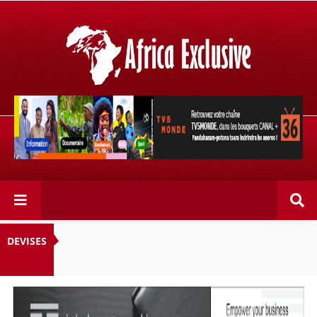
Retrouvez votre chaîne @TV5MONDE, dans les bouquets
CANAL+ 36 . Fandaharam-potoana tsara indrindra ho
anareo!
DEVISES