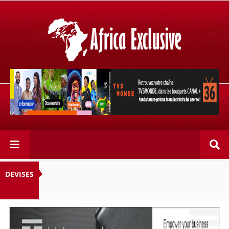
Retrouvez votre chaîne @TV5MONDE, dans les bouquets
CANAL+ 36 . Fandaharam-potoana tsara indrindra ho
anareo!
DEVISES