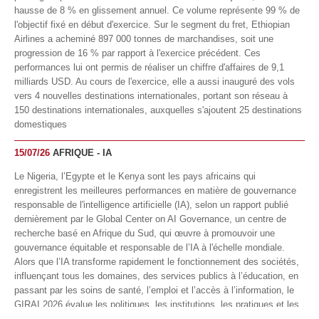
hausse de 8 % en glissement annuel. Ce volume représente 99 % de
l'objectif fixé en début d'exercice. Sur le segment du fret, Ethiopian
Airlines a acheminé 897 000 tonnes de marchandises, soit une
progression de 16 % par rapport à l'exercice précédent. Ces
performances lui ont permis de réaliser un chiffre d'affaires de 9,1
milliards USD. Au cours de l'exercice, elle a aussi inauguré des vols
vers 4 nouvelles destinations internationales, portant son réseau à
150 destinations internationales, auxquelles s'ajoutent 25 destinations
domestiques
15/07/26
AFRIQUE - IA
Le Nigeria, l’Egypte et le Kenya sont les pays africains qui
enregistrent les meilleures performances en matière de gouvernance
responsable de l'intelligence artificielle (IA), selon un rapport publié
dernièrement par le Global Center on AI Governance, un centre de
recherche basé en Afrique du Sud, qui œuvre à promouvoir une
gouvernance équitable et responsable de l’IA à l'échelle mondiale.
Alors que l’IA transforme rapidement le fonctionnement des sociétés,
influençant tous les domaines, des services publics à l’éducation, en
passant par les soins de santé, l’emploi et l’accès à l’information, le
GIRAI 2026 évalue les politiques, les institutions, les pratiques et les
conditions générales de gouvernance qui favorisent un déploiement