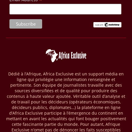
*
11/04/26
LIBYE - HYDROCARBURES
Plusieurs découvertes de gisements d’hydrocarbures ont été
annoncées en Libye. L’une des plus récentes implique Eni avec deux
nouvelles découvertes gazières dans le pays, cumulant plus de 1000
milliards de pieds cubes. Pour leur part, les compagnies pétrogazières
Eni, Repsol et Sonatrach ont réalisé trois nouvelles découvertes de
pétrole et de gaz, selon la National Oil Corporation (NOC), entreprise
publique en charge du secteur. Dans le détail, la première découverte
gazière a été enregistrée via le puits d’exploration A1-69/02 situé dans
le bloc 95/96 du bassin de Ghadamès, à proximité de la frontière avec
l’Algérie. D’après la NOC, les tests de production sur ce site opéré par
le groupe Sonatrach ont affiché 13 millions de pieds cubes de gaz par
Dédié à l’Afrique, Africa Exclusive est un support média en
jour et 327 barils de condensats.
ligne qui privilégie une information renseignée et
pertinente. Son équipe de journalistes travaille avec des
04/04/26
BASSIN DU CONGO
sources diversifiées et de qualité pour produire des
contenus à haute valeur ajoutée. Véritable outil d’analyse et
La Banque mondiale a approuvé un projet d’envergure visant à
de travail pour les décideurs (opérateurs économiques,
transformer les économies forestières en Afrique centrale. Baptisé «
décideurs publics, diplomates…) la plateforme en ligne
Programme pour des économies forestières durables du Bassin du
d’Africa Exclusive participe à l’émergence du continent en
Congo » (SCBFEP), il mobilise 1,02 milliard $, dont une première
mettant en avant les actualités qui font bouger positivement
phase de 394,83 millions de dollars. C’est ce qu’indique l’institution
cette fascinante partie du monde. Pour autant, Afrique
dans un communiqué publié mercredi 1er avril. Cette première phase
Exclusive n’omet pas de dénoncer les faits susceptibles