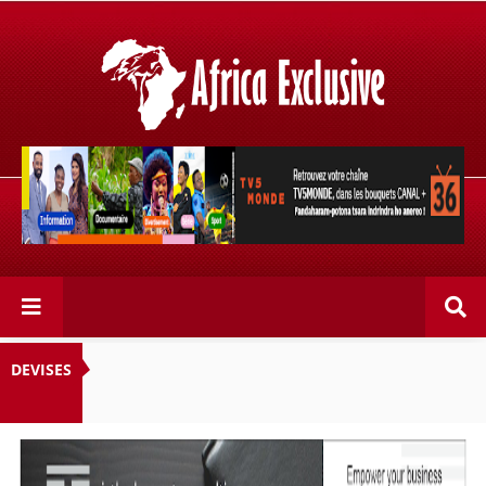
Retrouvez votre chaîne @TV5MONDE, dans les bouquets
CANAL+ 36 . Fandaharam-potoana tsara indrindra ho
anareo!
DEVISES