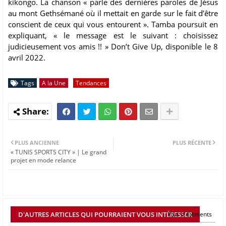
kikongo. La chanson « parle des dernières paroles de Jésus
au mont Gethsémané où il mettait en garde sur le fait d’être
conscient de ceux qui vous entourent ». Tamba poursuit en
expliquant, « le message est le suivant : choisissez
judicieusement vos amis !! » Don’t Give Up, disponible le 8
avril 2022.
Tags
A la Une
Tendances
PLUS ANCIENNE
PLUS RÉCENTE
« TUNIS SPORTS CITY » | Le grand
projet en mode relance
D'AUTRES ARTICLES QUI POURRAIENT VOUS INTÉRESSER
Plus d'éléments