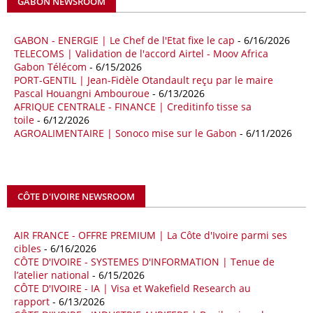
GABON NEWSROOM
importations chinoises en provenance du continent ont atteint 45,02
milliards de dollars, un montant en hausse de 14,5% par rapport aux
quatre premiers mois de 2025.
GABON - ENERGIE | Le Chef de l'Etat fixe le cap
- 6/16/2026
TELECOMS | Validation de l'accord Airtel - Moov Africa
09/05/26
ITALIE - LIBYE
Gabon Télécom
- 6/15/2026
PORT-GENTIL | Jean-Fidèle Otandault reçu par le maire
Les deux pays veulent accélérer leurs projets gaziers communs, afin
Pascal Houangni Ambouroue
- 6/13/2026
de sécuriser davantage les approvisionnements énergétiques en
AFRIQUE CENTRALE - FINANCE | Creditinfo tisse sa
Méditerranée, dans un contexte marqué par des tensions
toile
- 6/12/2026
géopolitiques internationales et des perturbations sur le marché
AGROALIMENTAIRE | Sonoco mise sur le Gabon
- 6/11/2026
mondial du gaz. Réunis à Rome le jeudi 7 mai, la Première ministre
italienne Giorgia Meloni, et le chef du gouvernement libyen
Abdulhamid Dbeibah, ont affiché leur volonté de renforcer la
coopération et les investissements dans le secteur énergétique. Cette
CÔTE D'IVOIRE NEWSROOM
séquence survient alors que Rome cherche à réduire son exposition
aux chocs affectant les flux mondiaux de l’énergie.
AIR FRANCE - OFFRE PREMIUM | La Côte d'Ivoire parmi ses
18/04/26
ALGERIE - BP
cibles
- 6/16/2026
CÔTE D'IVOIRE - SYSTEMES D'INFORMATION | Tenue de
La multinationale BP signe son retour en Algérie où un permis de
l’atelier national
- 6/15/2026
prospection d’hydrocarbures dans le bassin oriental lui a été attribué
CÔTE D'IVOIRE - IA | Visa et Wakefield Research au
par l’Agence nationale pour la valorisation des ressources en
rapport
- 6/13/2026
hydrocarbures (ALNAFT). L’information rendue publique mercredi 15