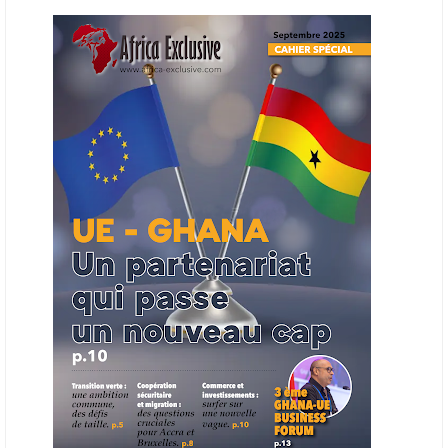
L’Organisation des producteurs de pétrole africains (APPO) va mettre
en place une plateforme numérique destinée à donner la priorité aux
entreprises du continent dans les marchés du secteur énergétique.
Cet outil permettra de recenser les entreprises africaines opérant dans
la chaîne de valeur énergétique et de publier des appels d’offres
ouverts en priorité aux sociétés du continent. Le projet est en phase
finale de développement et devrait aboutir, d’ici fin 2026 ou début
2027, à un bulletin africain des appels d’offres dans le secteur de
l’énergie.
06/06/26
AFRICA FINANCE CORPORATION
Cette semaine, Africa Finance Corporation (AFC) a annoncé avoir
bouclé un prêt syndiqué de 2 milliards de dollars, la plus importante
levée de son histoire. Initialement calibrée à 1,6 milliard, l'opération a
été relevée de 400 millions face à l'afflux des souscriptions de
banques internationales. Plus du tiers des fonds proviennent
d'institutions financières asiatiques, à parts égales avec l'Europe.
L'Asie-Pacifique et l'Europe pèsent chacune 35 % du tour de table,
devant le Moyen-Orient (25 %) et l'Afrique (5 %), selon le communiqué
de l'institution panafricaine, qui compte 48 pays membres.
25/05/26
ECHANGES AFRIQUE - UE