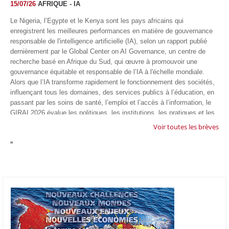
15/07/26
AFRIQUE - IA
Le Nigeria, l’Egypte et le Kenya sont les pays africains qui
enregistrent les meilleures performances en matière de gouvernance
responsable de l'intelligence artificielle (IA), selon un rapport publié
dernièrement par le Global Center on AI Governance, un centre de
recherche basé en Afrique du Sud, qui œuvre à promouvoir une
gouvernance équitable et responsable de l’IA à l'échelle mondiale.
Alors que l’IA transforme rapidement le fonctionnement des sociétés,
influençant tous les domaines, des services publics à l’éducation, en
passant par les soins de santé, l’emploi et l’accès à l’information, le
GIRAI 2026 évalue les politiques, les institutions, les pratiques et les
conditions générales de gouvernance qui favorisent un déploiement
Voir toutes les brèves
éthique, inclusif et respectueux des droits humains de cette
"
technologie.
04/07/26
GOOGLE AFRIQUE
Google va lancer le premier laboratoire d'intelligence artificielle
appliquée d'Afrique à À Accra, au Ghana. L'annonce a été faite
mercredi 1er juillet lors du premier Google Cloud Summit du groupe
américain, qui a également indiqué avoir dépassé son objectif
d'investir un milliard de dollars sur le continent en cinq ans. Baptisée