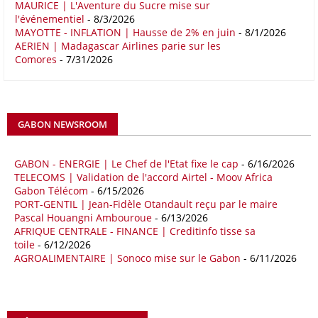
MAURICE | L'Aventure du Sucre mise sur
16/05/26
COMMERCE CHINE - AFRIQUE
l'événementiel
- 8/3/2026
Le déficit commercial de l’Afrique avec la Chine s’est creusé de 48,27
MAYOTTE - INFLATION | Hausse de 2% en juin
- 8/1/2026
AERIEN | Madagascar Airlines parie sur les
% au cours des quatre premiers mois de 2026 comparativement à la
Comores
- 7/31/2026
même période de 2025 pour s’établir à 36,8 milliards de dollars, en
raison notamment d’une forte hausse des exportations de l’empire du
Milieu vers le continent. Les exportations chinoises vers les pays
africains ont connu une hausse de 28 % entre le 1er janvier et le 30
avril, à 81,82 milliards de dollars. Durant la même période, les
GABON NEWSROOM
importations chinoises en provenance du continent ont atteint 45,02
milliards de dollars, un montant en hausse de 14,5% par rapport aux
quatre premiers mois de 2025.
GABON - ENERGIE | Le Chef de l'Etat fixe le cap
- 6/16/2026
TELECOMS | Validation de l'accord Airtel - Moov Africa
09/05/26
ITALIE - LIBYE
Gabon Télécom
- 6/15/2026
PORT-GENTIL | Jean-Fidèle Otandault reçu par le maire
Les deux pays veulent accélérer leurs projets gaziers communs, afin
Pascal Houangni Ambouroue
- 6/13/2026
de sécuriser davantage les approvisionnements énergétiques en
AFRIQUE CENTRALE - FINANCE | Creditinfo tisse sa
Méditerranée, dans un contexte marqué par des tensions
toile
- 6/12/2026
géopolitiques internationales et des perturbations sur le marché
AGROALIMENTAIRE | Sonoco mise sur le Gabon
- 6/11/2026
mondial du gaz. Réunis à Rome le jeudi 7 mai, la Première ministre
italienne Giorgia Meloni, et le chef du gouvernement libyen
Abdulhamid Dbeibah, ont affiché leur volonté de renforcer la
coopération et les investissements dans le secteur énergétique. Cette