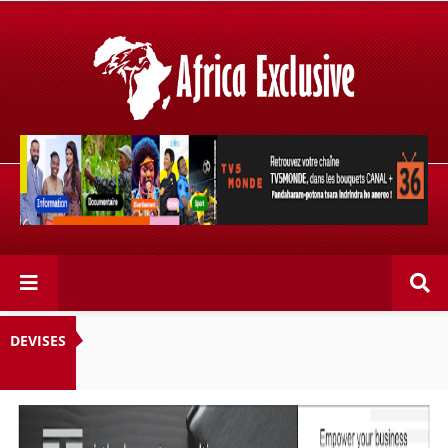
Retrouvez votre chaîne @TV5MONDE, dans les bouquets
CANAL+ 36 . Fandaharam-potoana tsara indrindra ho
anareo!
DEVISES