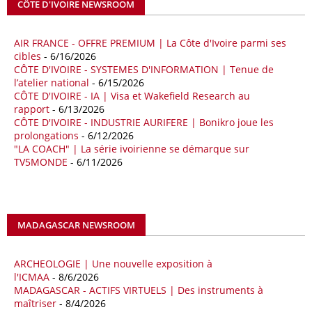
CÔTE D'IVOIRE NEWSROOM
séquence survient alors que Rome cherche à réduire son exposition
aux chocs affectant les flux mondiaux de l’énergie.
AIR FRANCE - OFFRE PREMIUM | La Côte d'Ivoire parmi ses
18/04/26
ALGERIE - BP
cibles
- 6/16/2026
CÔTE D'IVOIRE - SYSTEMES D'INFORMATION | Tenue de
La multinationale BP signe son retour en Algérie où un permis de
l’atelier national
- 6/15/2026
prospection d’hydrocarbures dans le bassin oriental lui a été attribué
CÔTE D'IVOIRE - IA | Visa et Wakefield Research au
par l’Agence nationale pour la valorisation des ressources en
rapport
- 6/13/2026
hydrocarbures (ALNAFT). L’information rendue publique mercredi 15
CÔTE D'IVOIRE - INDUSTRIE AURIFERE | Bonikro joue les
avril par l’institution, intervient dans le cadre de sa politique de relance
prolongations
- 6/12/2026
de l’exploration. Le périmètre concerné se situe dans une zone de
"LA COACH" | La série ivoirienne se démarque sur
l’est du pays jugée peu explorée malgré son potentiel. BP pourra y
TV5MONDE
- 6/11/2026
lancer ses premières opérations de prospection sur le terrain portant
sur l’acquisition et l’interprétation de données géologiques et
géophysiques.
MADAGASCAR NEWSROOM
18/04/26
OUGANDA - CITIBANK
Les autorités ougandaises ont annoncé avoir mandaté la banque
américaine Citibank pour arranger la mobilisation des financements
ARCHEOLOGIE | Une nouvelle exposition à
nécessaires à la construction du chemin de fer à écartement standard
l'ICMAA
- 8/6/2026
MADAGASCAR - ACTIFS VIRTUELS | Des instruments à
(SGR) qui devrait relier la capitale Kampala à la frontière avec le
maîtriser
- 8/4/2026
Kenya, pour un investissement de 2,7 milliards d'euros (3,19 milliards