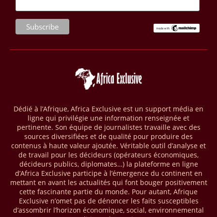
(RCA) et en République du Congo. Près de 8 millions d’hectares
seront placés sous gestion durable.
28/03/26
AFRIQUE - MOBILE MONEY
Selon le rapport publié par l’Association mondiale des opérateurs de
téléphonie mobile (GSMA), près de 1432 milliards USD ont transité
par les comptes de mobile money en Afrique au cours de l'année
2025, en hausse d'environ 27 % par rapport à 2024. Le rapport intitulé
« The State of the Industry Report on Mobile Money 2026 » précise
que le continent a capté environ 66 % de la valeur des transactions de
Dédié à l’Afrique, Africa Exclusive est un support média en
mobile money réalisées à l’échelle mondiale, qui s’est établie à 2091
ligne qui privilégie une information renseignée et
milliards USD (+23 % par rapport à 2024). L’Afrique a également
pertinente. Son équipe de journalistes travaille avec des
enregistré environ 74 % du nombre de transactions de Mobile money
sources diversifiées et de qualité pour produire des
répertoriées l’an passé dans le monde, avec environ 92 milliards de
contenus à haute valeur ajoutée. Véritable outil d’analyse et
transactions (+16 % par rapport à 2024) sur un total de 125 milliards
de travail pour les décideurs (opérateurs économiques,
dans le monde.
décideurs publics, diplomates…) la plateforme en ligne
d’Africa Exclusive participe à l’émergence du continent en
28/03/26
AFRIQUE - ECONOMIE CREATIVE
mettant en avant les actualités qui font bouger positivement
cette fascinante partie du monde. Pour autant, Afrique
Une rapport publié dernièrement par le Boston Consulting Group, et
Exclusive n’omet pas de dénoncer les faits susceptibles
intitulé « Africa Unleashed: Empowering Women in Creative Industries
d’assombrir l’horizon économique, social, environnemental
», dresse un état des lieux saisissant de l'économie créative africaine