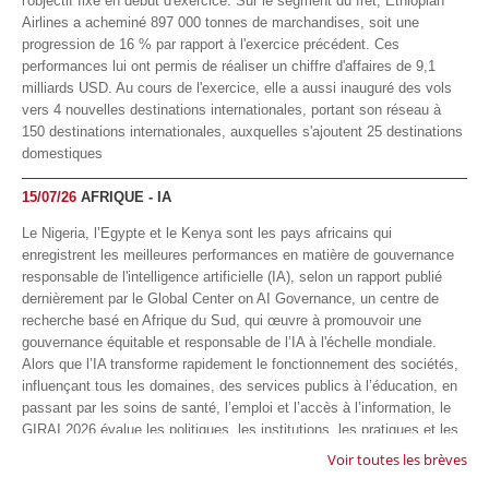
l'objectif fixé en début d'exercice. Sur le segment du fret, Ethiopian
Airlines a acheminé 897 000 tonnes de marchandises, soit une
progression de 16 % par rapport à l'exercice précédent. Ces
performances lui ont permis de réaliser un chiffre d'affaires de 9,1
milliards USD. Au cours de l'exercice, elle a aussi inauguré des vols
vers 4 nouvelles destinations internationales, portant son réseau à
150 destinations internationales, auxquelles s'ajoutent 25 destinations
domestiques
15/07/26
AFRIQUE - IA
Le Nigeria, l’Egypte et le Kenya sont les pays africains qui
enregistrent les meilleures performances en matière de gouvernance
responsable de l'intelligence artificielle (IA), selon un rapport publié
dernièrement par le Global Center on AI Governance, un centre de
recherche basé en Afrique du Sud, qui œuvre à promouvoir une
gouvernance équitable et responsable de l’IA à l'échelle mondiale.
Alors que l’IA transforme rapidement le fonctionnement des sociétés,
influençant tous les domaines, des services publics à l’éducation, en
passant par les soins de santé, l’emploi et l’accès à l’information, le
GIRAI 2026 évalue les politiques, les institutions, les pratiques et les
conditions générales de gouvernance qui favorisent un déploiement
Voir toutes les brèves
éthique, inclusif et respectueux des droits humains de cette