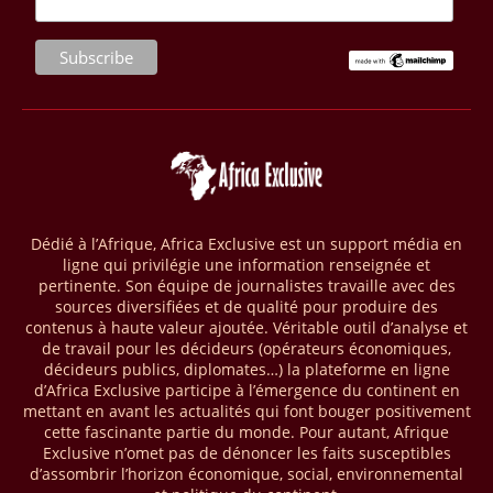
(RCA) et en République du Congo. Près de 8 millions d’hectares
seront placés sous gestion durable.
28/03/26
AFRIQUE - MOBILE MONEY
Selon le rapport publié par l’Association mondiale des opérateurs de
téléphonie mobile (GSMA), près de 1432 milliards USD ont transité
par les comptes de mobile money en Afrique au cours de l'année
2025, en hausse d'environ 27 % par rapport à 2024. Le rapport intitulé
« The State of the Industry Report on Mobile Money 2026 » précise
que le continent a capté environ 66 % de la valeur des transactions de
Dédié à l’Afrique, Africa Exclusive est un support média en
mobile money réalisées à l’échelle mondiale, qui s’est établie à 2091
ligne qui privilégie une information renseignée et
milliards USD (+23 % par rapport à 2024). L’Afrique a également
pertinente. Son équipe de journalistes travaille avec des
enregistré environ 74 % du nombre de transactions de Mobile money
sources diversifiées et de qualité pour produire des
répertoriées l’an passé dans le monde, avec environ 92 milliards de
contenus à haute valeur ajoutée. Véritable outil d’analyse et
transactions (+16 % par rapport à 2024) sur un total de 125 milliards
de travail pour les décideurs (opérateurs économiques,
dans le monde.
décideurs publics, diplomates…) la plateforme en ligne
d’Africa Exclusive participe à l’émergence du continent en
28/03/26
AFRIQUE - ECONOMIE CREATIVE
mettant en avant les actualités qui font bouger positivement
cette fascinante partie du monde. Pour autant, Afrique
Une rapport publié dernièrement par le Boston Consulting Group, et
Exclusive n’omet pas de dénoncer les faits susceptibles
intitulé « Africa Unleashed: Empowering Women in Creative Industries
d’assombrir l’horizon économique, social, environnemental
», dresse un état des lieux saisissant de l'économie créative africaine