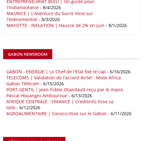
ENTREPRENEURIAT BLEU | Un guide pour
16/05/26
COMMERCE CHINE - AFRIQUE
l'Indianocéanie
- 8/4/2026
Le déficit commercial de l’Afrique avec la Chine s’est creusé de 48,27
MAURICE | L'Aventure du Sucre mise sur
l'événementiel
- 8/3/2026
% au cours des quatre premiers mois de 2026 comparativement à la
MAYOTTE - INFLATION | Hausse de 2% en juin
- 8/1/2026
même période de 2025 pour s’établir à 36,8 milliards de dollars, en
raison notamment d’une forte hausse des exportations de l’empire du
Milieu vers le continent. Les exportations chinoises vers les pays
africains ont connu une hausse de 28 % entre le 1er janvier et le 30
avril, à 81,82 milliards de dollars. Durant la même période, les
GABON NEWSROOM
importations chinoises en provenance du continent ont atteint 45,02
milliards de dollars, un montant en hausse de 14,5% par rapport aux
quatre premiers mois de 2025.
GABON - ENERGIE | Le Chef de l'Etat fixe le cap
- 6/16/2026
TELECOMS | Validation de l'accord Airtel - Moov Africa
09/05/26
ITALIE - LIBYE
Gabon Télécom
- 6/15/2026
PORT-GENTIL | Jean-Fidèle Otandault reçu par le maire
Les deux pays veulent accélérer leurs projets gaziers communs, afin
Pascal Houangni Ambouroue
- 6/13/2026
de sécuriser davantage les approvisionnements énergétiques en
AFRIQUE CENTRALE - FINANCE | Creditinfo tisse sa
Méditerranée, dans un contexte marqué par des tensions
toile
- 6/12/2026
géopolitiques internationales et des perturbations sur le marché
AGROALIMENTAIRE | Sonoco mise sur le Gabon
- 6/11/2026
mondial du gaz. Réunis à Rome le jeudi 7 mai, la Première ministre
italienne Giorgia Meloni, et le chef du gouvernement libyen
Abdulhamid Dbeibah, ont affiché leur volonté de renforcer la
coopération et les investissements dans le secteur énergétique. Cette