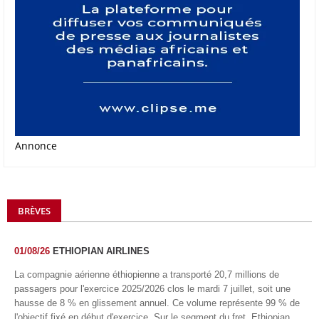
Annonce
BRÈVES
01/08/26
ETHIOPIAN AIRLINES
La compagnie aérienne éthiopienne a transporté 20,7 millions de
passagers pour l'exercice 2025/2026 clos le mardi 7 juillet, soit une
hausse de 8 % en glissement annuel. Ce volume représente 99 % de
l'objectif fixé en début d'exercice. Sur le segment du fret, Ethiopian