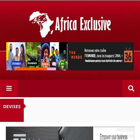
Retrouvez votre chaîne @TV5MONDE, dans les bouquets
CANAL+ 36 . Fandaharam-potoana tsara indrindra ho
anareo!
DEVISES