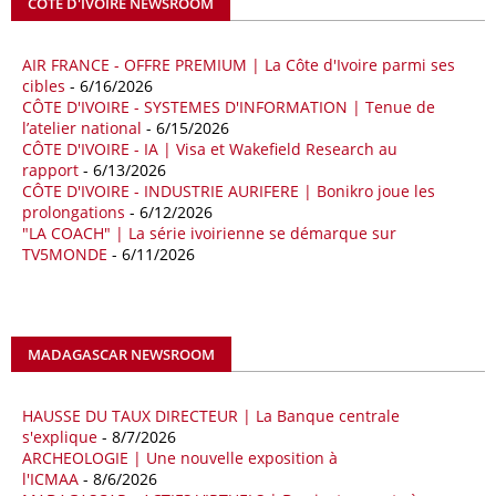
CÔTE D'IVOIRE NEWSROOM
séquence survient alors que Rome cherche à réduire son exposition
aux chocs affectant les flux mondiaux de l’énergie.
AIR FRANCE - OFFRE PREMIUM | La Côte d'Ivoire parmi ses
18/04/26
ALGERIE - BP
cibles
- 6/16/2026
CÔTE D'IVOIRE - SYSTEMES D'INFORMATION | Tenue de
La multinationale BP signe son retour en Algérie où un permis de
l’atelier national
- 6/15/2026
prospection d’hydrocarbures dans le bassin oriental lui a été attribué
CÔTE D'IVOIRE - IA | Visa et Wakefield Research au
par l’Agence nationale pour la valorisation des ressources en
rapport
- 6/13/2026
hydrocarbures (ALNAFT). L’information rendue publique mercredi 15
CÔTE D'IVOIRE - INDUSTRIE AURIFERE | Bonikro joue les
avril par l’institution, intervient dans le cadre de sa politique de relance
prolongations
- 6/12/2026
de l’exploration. Le périmètre concerné se situe dans une zone de
"LA COACH" | La série ivoirienne se démarque sur
l’est du pays jugée peu explorée malgré son potentiel. BP pourra y
TV5MONDE
- 6/11/2026
lancer ses premières opérations de prospection sur le terrain portant
sur l’acquisition et l’interprétation de données géologiques et
géophysiques.
MADAGASCAR NEWSROOM
18/04/26
OUGANDA - CITIBANK
Les autorités ougandaises ont annoncé avoir mandaté la banque
américaine Citibank pour arranger la mobilisation des financements
HAUSSE DU TAUX DIRECTEUR | La Banque centrale
nécessaires à la construction du chemin de fer à écartement standard
s'explique
- 8/7/2026
ARCHEOLOGIE | Une nouvelle exposition à
(SGR) qui devrait relier la capitale Kampala à la frontière avec le
l'ICMAA
- 8/6/2026
Kenya, pour un investissement de 2,7 milliards d'euros (3,19 milliards