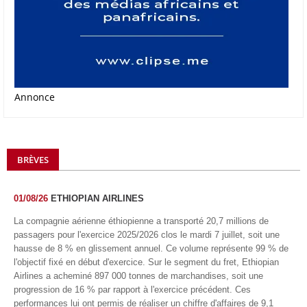
Annonce
BRÈVES
01/08/26
ETHIOPIAN AIRLINES
La compagnie aérienne éthiopienne a transporté 20,7 millions de
passagers pour l'exercice 2025/2026 clos le mardi 7 juillet, soit une
hausse de 8 % en glissement annuel. Ce volume représente 99 % de
l'objectif fixé en début d'exercice. Sur le segment du fret, Ethiopian
Airlines a acheminé 897 000 tonnes de marchandises, soit une
progression de 16 % par rapport à l'exercice précédent. Ces
performances lui ont permis de réaliser un chiffre d'affaires de 9,1