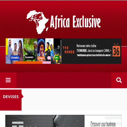
Retrouvez votre chaîne @TV5MONDE, dans les bouquets
CANAL+ 36 . Fandaharam-potoana tsara indrindra ho
anareo!
DEVISES