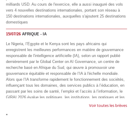
milliards USD. Au cours de l'exercice, elle a aussi inauguré des vols
vers 4 nouvelles destinations internationales, portant son réseau à
150 destinations internationales, auxquelles s'ajoutent 25 destinations
domestiques
15/07/26
AFRIQUE - IA
Le Nigeria, l’Egypte et le Kenya sont les pays africains qui
enregistrent les meilleures performances en matière de gouvernance
responsable de l'intelligence artificielle (IA), selon un rapport publié
dernièrement par le Global Center on AI Governance, un centre de
recherche basé en Afrique du Sud, qui œuvre à promouvoir une
gouvernance équitable et responsable de l’IA à l'échelle mondiale.
Alors que l’IA transforme rapidement le fonctionnement des sociétés,
influençant tous les domaines, des services publics à l’éducation, en
passant par les soins de santé, l’emploi et l’accès à l’information, le
GIRAI 2026 évalue les politiques, les institutions, les pratiques et les
conditions générales de gouvernance qui favorisent un déploiement
Voir toutes les brèves
éthique, inclusif et respectueux des droits humains de cette
"
technologie.
04/07/26
GOOGLE AFRIQUE