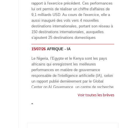
rapport à l'exercice précédent. Ces performances
lui ont permis de réaliser un chiffre d'affaires de
9,1 milliards USD. Au cours de l'exercice, elle a
aussi inauguré des vols vers 4 nouvelles
destinations internationales, portant son réseau à
150 destinations internationales, auxquelles
s'ajoutent 25 destinations domestiques
15/07/26
AFRIQUE - IA
Le Nigeria, l’Egypte et le Kenya sont les pays
africains qui enregistrent les meilleures
performances en matière de gouvernance
responsable de l'intelligence artificielle (IA), selon
un rapport publié dernièrement par le Global
Center on AI Governance, un centre de recherche
basé en Afrique du Sud, qui œuvre à promouvoir
Voir toutes les brèves
une gouvernance équitable et responsable de l’IA
"
à l'échelle mondiale. Alors que l’IA transforme
rapidement le fonctionnement des sociétés,
influençant tous les domaines, des services
publics à l’éducation, en passant par les soins de
santé, l’emploi et l’accès à l’information, le GIRAI