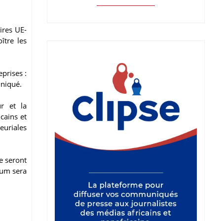
ires UE-
ître les
prises :
uniqué.
r et la
cains et
euriales
e seront
rum sera