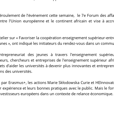
 déroulement de l’événement cette semaine, le 7e Forum des affa
tre l'Union européenne et le continent africain et vise à accro
elier sur « Favoriser la coopération enseignement supérieur-entre
unes », ont indiqué les initiateurs du rendez-vous dans un comm
repreneuriat des jeunes à travers l'enseignement supérieu
urs, chercheurs et entreprises de l'enseignement supérieur afri
s d'aider les universités à devenir plus innovantes et entrepren
ons des universités.
us par Erasmus+, les actions Marie Skłodowska Curie et HEInnovat
ur expérience et leurs bonnes pratiques avec le public. Mais le fo
investisseurs européens dans un contexte de relance économique.