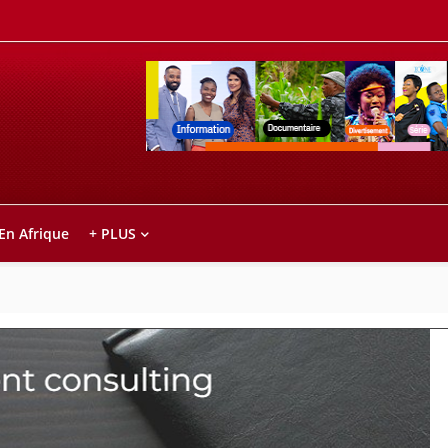
Retrouvez votre chaîne @TV5MONDE, dans le
ho anareo!
 En Afrique
+ PLUS