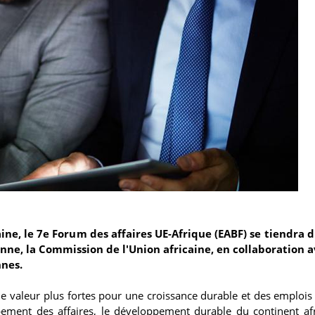
, le 7e Forum des affaires UE-Afrique (EABF) se tiendra d
éenne, la Commission de l'Union africaine, en collaboration 
nnes.
e valeur plus fortes pour une croissance durable et des emplois
ppement des affaires, le développement durable du continent afr