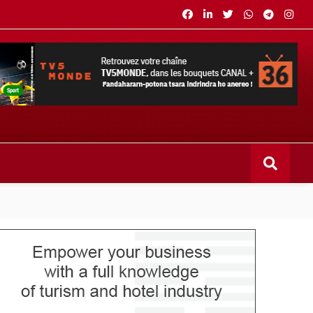
s bouquets CANAL+ 36 . Fandaharam-potoana tsara indrindra