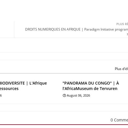
PLUS R
DROITS NUMERIQUES EN AFRIQUE | Paradigm Initiative progra
Plus d'
BIODIVERSITE | L'Afrique
"PANORAMA DU CONGO" | À
essources
l’AfricaMuseum de Tervuren
26
August 06, 2026
0 Comme