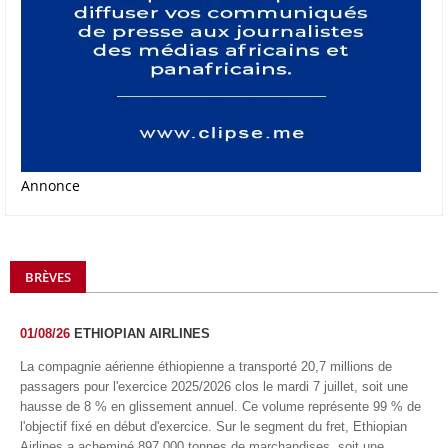
Annonce
BRÈVES
01/08/26
ETHIOPIAN AIRLINES
La compagnie aérienne éthiopienne a transporté 20,7 millions de
passagers pour l'exercice 2025/2026 clos le mardi 7 juillet, soit une
hausse de 8 % en glissement annuel. Ce volume représente 99 % de
l'objectif fixé en début d'exercice. Sur le segment du fret, Ethiopian
Airlines a acheminé 897 000 tonnes de marchandises, soit une