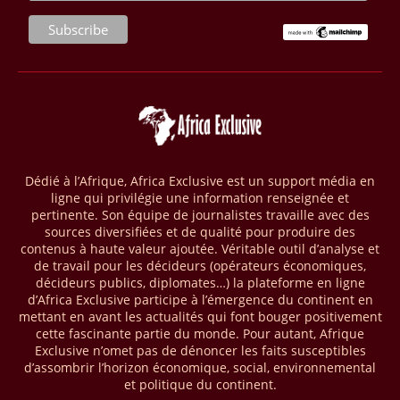
seront placés sous gestion durable.
28/03/26
AFRIQUE - MOBILE MONEY
Selon le rapport publié par l’Association mondiale des opérateurs de
téléphonie mobile (GSMA), près de 1432 milliards USD ont transité
par les comptes de mobile money en Afrique au cours de l'année
2025, en hausse d'environ 27 % par rapport à 2024. Le rapport intitulé
« The State of the Industry Report on Mobile Money 2026 » précise
que le continent a capté environ 66 % de la valeur des transactions de
Dédié à l’Afrique, Africa Exclusive est un support média en
mobile money réalisées à l’échelle mondiale, qui s’est établie à 2091
ligne qui privilégie une information renseignée et
milliards USD (+23 % par rapport à 2024). L’Afrique a également
pertinente. Son équipe de journalistes travaille avec des
enregistré environ 74 % du nombre de transactions de Mobile money
sources diversifiées et de qualité pour produire des
répertoriées l’an passé dans le monde, avec environ 92 milliards de
contenus à haute valeur ajoutée. Véritable outil d’analyse et
transactions (+16 % par rapport à 2024) sur un total de 125 milliards
de travail pour les décideurs (opérateurs économiques,
dans le monde.
décideurs publics, diplomates…) la plateforme en ligne
d’Africa Exclusive participe à l’émergence du continent en
28/03/26
AFRIQUE - ECONOMIE CREATIVE
mettant en avant les actualités qui font bouger positivement
cette fascinante partie du monde. Pour autant, Afrique
Une rapport publié dernièrement par le Boston Consulting Group, et
Exclusive n’omet pas de dénoncer les faits susceptibles
intitulé « Africa Unleashed: Empowering Women in Creative Industries
d’assombrir l’horizon économique, social, environnemental
», dresse un état des lieux saisissant de l'économie créative africaine
et politique du continent.
à la fois dynamique et structurellement négligé. Ce secteur,