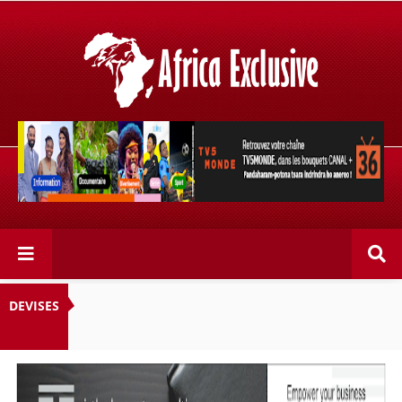
Retrouvez votre chaîne @TV5MONDE, dans les bouquets
CANAL+ 36 . Fandaharam-potoana tsara indrindra ho
anareo!
DEVISES