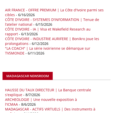
aux chocs affectant les flux mondiaux de l’énergie.
AIR FRANCE - OFFRE PREMIUM | La Côte d'Ivoire parmi ses
18/04/26
ALGERIE - BP
cibles
- 6/16/2026
CÔTE D'IVOIRE - SYSTEMES D'INFORMATION | Tenue de
La multinationale BP signe son retour en Algérie où un permis de
l’atelier national
- 6/15/2026
prospection d’hydrocarbures dans le bassin oriental lui a été attribué
CÔTE D'IVOIRE - IA | Visa et Wakefield Research au
par l’Agence nationale pour la valorisation des ressources en
rapport
- 6/13/2026
hydrocarbures (ALNAFT). L’information rendue publique mercredi 15
CÔTE D'IVOIRE - INDUSTRIE AURIFERE | Bonikro joue les
avril par l’institution, intervient dans le cadre de sa politique de relance
prolongations
- 6/12/2026
de l’exploration. Le périmètre concerné se situe dans une zone de
"LA COACH" | La série ivoirienne se démarque sur
l’est du pays jugée peu explorée malgré son potentiel. BP pourra y
TV5MONDE
- 6/11/2026
lancer ses premières opérations de prospection sur le terrain portant
sur l’acquisition et l’interprétation de données géologiques et
géophysiques.
MADAGASCAR NEWSROOM
18/04/26
OUGANDA - CITIBANK
Les autorités ougandaises ont annoncé avoir mandaté la banque
américaine Citibank pour arranger la mobilisation des financements
HAUSSE DU TAUX DIRECTEUR | La Banque centrale
nécessaires à la construction du chemin de fer à écartement standard
s'explique
- 8/7/2026
ARCHEOLOGIE | Une nouvelle exposition à
(SGR) qui devrait relier la capitale Kampala à la frontière avec le
l'ICMAA
- 8/6/2026
Kenya, pour un investissement de 2,7 milliards d'euros (3,19 milliards
MADAGASCAR - ACTIFS VIRTUELS | Des instruments à
de dollars). Selon le secrétaire permanent au ministère ougandais des