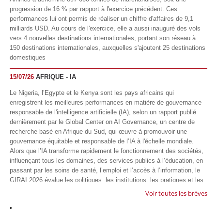
progression de 16 % par rapport à l'exercice précédent. Ces
performances lui ont permis de réaliser un chiffre d'affaires de 9,1
milliards USD. Au cours de l'exercice, elle a aussi inauguré des vols
vers 4 nouvelles destinations internationales, portant son réseau à
150 destinations internationales, auxquelles s'ajoutent 25 destinations
domestiques
15/07/26
AFRIQUE - IA
Le Nigeria, l’Egypte et le Kenya sont les pays africains qui
enregistrent les meilleures performances en matière de gouvernance
responsable de l'intelligence artificielle (IA), selon un rapport publié
dernièrement par le Global Center on AI Governance, un centre de
recherche basé en Afrique du Sud, qui œuvre à promouvoir une
gouvernance équitable et responsable de l’IA à l'échelle mondiale.
Alors que l’IA transforme rapidement le fonctionnement des sociétés,
influençant tous les domaines, des services publics à l’éducation, en
passant par les soins de santé, l’emploi et l’accès à l’information, le
GIRAI 2026 évalue les politiques, les institutions, les pratiques et les
conditions générales de gouvernance qui favorisent un déploiement
Voir toutes les brèves
éthique, inclusif et respectueux des droits humains de cette
"
technologie.