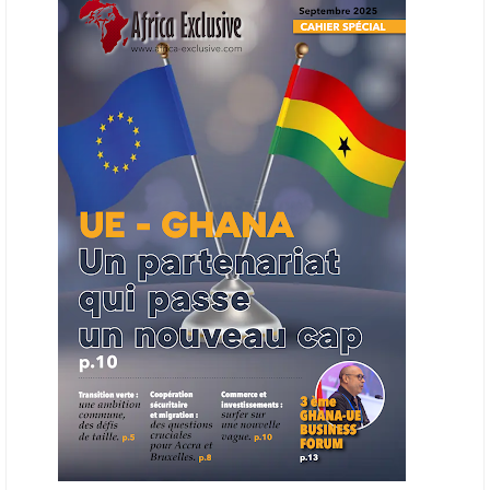
en place une plateforme numérique destinée à donner la priorité aux
entreprises du continent dans les marchés du secteur énergétique.
Cet outil permettra de recenser les entreprises africaines opérant dans
la chaîne de valeur énergétique et de publier des appels d’offres
ouverts en priorité aux sociétés du continent. Le projet est en phase
finale de développement et devrait aboutir, d’ici fin 2026 ou début
2027, à un bulletin africain des appels d’offres dans le secteur de
l’énergie.
06/06/26
AFRICA FINANCE CORPORATION
Cette semaine, Africa Finance Corporation (AFC) a annoncé avoir
bouclé un prêt syndiqué de 2 milliards de dollars, la plus importante
levée de son histoire. Initialement calibrée à 1,6 milliard, l'opération a
été relevée de 400 millions face à l'afflux des souscriptions de
banques internationales. Plus du tiers des fonds proviennent
d'institutions financières asiatiques, à parts égales avec l'Europe.
L'Asie-Pacifique et l'Europe pèsent chacune 35 % du tour de table,
devant le Moyen-Orient (25 %) et l'Afrique (5 %), selon le communiqué
de l'institution panafricaine, qui compte 48 pays membres.
25/05/26
ECHANGES AFRIQUE - UE
Les échanges entre l’Afrique et l’Europe pourraient quasiment