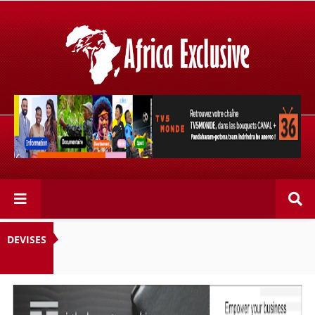
Retrouvez votre chaîne @TV5MONDE, dans les bouquets
CANAL+ 36 . Fandaharam-potoana tsara indrindra ho
anareo!
DEVISES