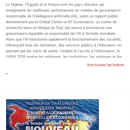
Le Nigeria, l’Egypte et le Kenya sont les pays africains qui
enregistrent les meilleures performances en matière de gouvernance
responsable de l'intelligence artificielle (IA), selon un rapport publié
dernièrement par le Global Center on AI Governance, un centre de
recherche basé en Afrique du Sud, qui œuvre à promouvoir une
gouvernance équitable et responsable de l’IA à l'échelle mondiale.
Alors que l’IA transforme rapidement le fonctionnement des sociétés,
influençant tous les domaines, des services publics à l’éducation, en
passant par les soins de santé, l’emploi et l’accès à l’information, le
GIRAI 2026 évalue les politiques, les institutions, les pratiques et les
conditions générales de gouvernance qui favorisent un déploiement
Voir toutes les brèves
éthique, inclusif et respectueux des droits humains de cette
"
technologie.
04/07/26
GOOGLE AFRIQUE
Google va lancer le premier laboratoire d'intelligence artificielle
appliquée d'Afrique à À Accra, au Ghana. L'annonce a été faite
mercredi 1er juillet lors du premier Google Cloud Summit du groupe
américain, qui a également indiqué avoir dépassé son objectif
d'investir un milliard de dollars sur le continent en cinq ans. Baptisée
Google Africa Applied AI Lab, la structure sera hébergée à l'AI