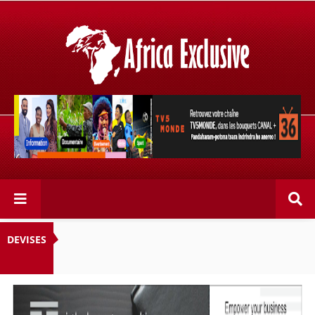
Retrouvez votre chaîne @TV5MONDE, dans les bouquets
CANAL+ 36 . Fandaharam-potoana tsara indrindra ho
anareo!
DEVISES