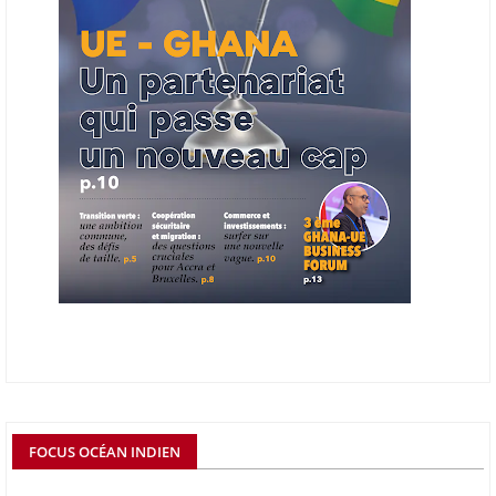
06/06/26
AFRICA FINANCE CORPORATION
Cette semaine, Africa Finance Corporation (AFC) a annoncé avoir
bouclé un prêt syndiqué de 2 milliards de dollars, la plus importante
levée de son histoire. Initialement calibrée à 1,6 milliard, l'opération a
été relevée de 400 millions face à l'afflux des souscriptions de
banques internationales. Plus du tiers des fonds proviennent
d'institutions financières asiatiques, à parts égales avec l'Europe.
L'Asie-Pacifique et l'Europe pèsent chacune 35 % du tour de table,
devant le Moyen-Orient (25 %) et l'Afrique (5 %), selon le communiqué
de l'institution panafricaine, qui compte 48 pays membres.
25/05/26
ECHANGES AFRIQUE - UE
Les échanges entre l’Afrique et l’Europe pourraient quasiment
atteindre 1 000 milliards USD d’ici dix ans contre 545 milliards en
2024, si les deux continents passent d’une logique de commerce
bilatéral à une logique de « co-production », en se concentrant sur
quelques chaînes de valeur à fort potentiel où produire ensemble leur
permettrait d’être compétitifs à l’échelle mondiale. C'est ce que
détermine un rapport publié début mai 2026 par le cabinet de conseil
FOCUS OCÉAN INDIEN
Boston Consulting Group (BCG). Intitulé « Strengthening the Africa-
Europe Corridor : Strategic Imperative in a Multipolar World », le