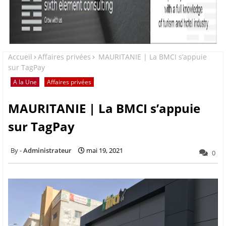
Accueil
Affaires privées
MAURITANIE | La BMCI s’appuie
sur TagPay
A la Une
Affaires privées
MAURITANIE | La BMCI s’appuie
sur TagPay
Administrateur
mai 19, 2021
0