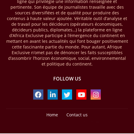
ligne qui privilégie une information renseignée et
phase de 394,83 millions de dollars. C’est ce qu’indique l’institution
pertinente. Son équipe de journalistes travaille avec des
dans un communiqué publié mercredi 1er avril. Cette première phase
sources diversifiées et de qualité pour produire des
vise à améliorer la gestion forestière, renforcer les chaînes de valeur
contenus à haute valeur ajoutée. Véritable outil d’analyse et
et créer 220 000 emplois au Cameroun, en République centrafricaine
de travail pour les décideurs (opérateurs économiques,
(RCA) et en République du Congo. Près de 8 millions d’hectares
décideurs publics, diplomates…) la plateforme en ligne
seront placés sous gestion durable.
d’Africa Exclusive participe à l’émergence du continent en
mettant en avant les actualités qui font bouger positivement
cette fascinante partie du monde. Pour autant, Afrique
28/03/26
AFRIQUE - MOBILE MONEY
Exclusive n’omet pas de dénoncer les faits susceptibles
Selon le rapport publié par l’Association mondiale des opérateurs de
d’assombrir l’horizon économique, social, environnemental
téléphonie mobile (GSMA), près de 1432 milliards USD ont transité
et politique du continent.
par les comptes de mobile money en Afrique au cours de l'année
2025, en hausse d'environ 27 % par rapport à 2024. Le rapport intitulé
FOLLOW US
« The State of the Industry Report on Mobile Money 2026 » précise
que le continent a capté environ 66 % de la valeur des transactions de
mobile money réalisées à l’échelle mondiale, qui s’est établie à 2091
milliards USD (+23 % par rapport à 2024). L’Afrique a également
enregistré environ 74 % du nombre de transactions de Mobile money
répertoriées l’an passé dans le monde, avec environ 92 milliards de
Home
Contact us
transactions (+16 % par rapport à 2024) sur un total de 125 milliards
Design by -
Blogger Templates
| Distributed by
Free Blogger Templates
dans le monde.