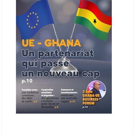
ouverts en priorité aux sociétés du continent. Le projet est en phase
finale de développement et devrait aboutir, d’ici fin 2026 ou début
2027, à un bulletin africain des appels d’offres dans le secteur de
l’énergie.
06/06/26
AFRICA FINANCE CORPORATION
Cette semaine, Africa Finance Corporation (AFC) a annoncé avoir
bouclé un prêt syndiqué de 2 milliards de dollars, la plus importante
levée de son histoire. Initialement calibrée à 1,6 milliard, l'opération a
été relevée de 400 millions face à l'afflux des souscriptions de
banques internationales. Plus du tiers des fonds proviennent
d'institutions financières asiatiques, à parts égales avec l'Europe.
L'Asie-Pacifique et l'Europe pèsent chacune 35 % du tour de table,
devant le Moyen-Orient (25 %) et l'Afrique (5 %), selon le communiqué
de l'institution panafricaine, qui compte 48 pays membres.
25/05/26
ECHANGES AFRIQUE - UE
Les échanges entre l’Afrique et l’Europe pourraient quasiment
atteindre 1 000 milliards USD d’ici dix ans contre 545 milliards en
2024, si les deux continents passent d’une logique de commerce
bilatéral à une logique de « co-production », en se concentrant sur