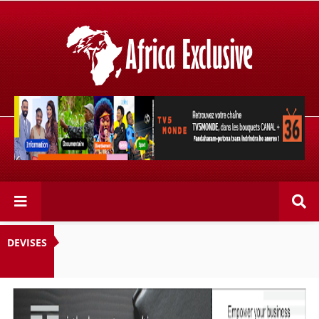
Retrouvez votre chaîne @TV5MONDE, dans les bouquets
CANAL+ 36 . Fandaharam-potoana tsara indrindra ho
anareo!
DEVISES