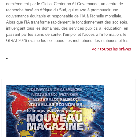
dernièrement par le Global Center on AI Governance, un centre de
recherche basé en Afrique du Sud, qui œuvre à promouvoir une
gouvernance équitable et responsable de l’IA à l'échelle mondiale.
Alors que l’IA transforme rapidement le fonctionnement des sociétés,
influençant tous les domaines, des services publics à l’éducation, en
passant par les soins de santé, l’emploi et l’accès à l’information, le
GIRAI 2026 évalue les politiques, les institutions, les pratiques et les
conditions générales de gouvernance qui favorisent un déploiement
Voir toutes les brèves
éthique, inclusif et respectueux des droits humains de cette
"
technologie.
04/07/26
GOOGLE AFRIQUE
Google va lancer le premier laboratoire d'intelligence artificielle
appliquée d'Afrique à À Accra, au Ghana. L'annonce a été faite
mercredi 1er juillet lors du premier Google Cloud Summit du groupe
américain, qui a également indiqué avoir dépassé son objectif
d'investir un milliard de dollars sur le continent en cinq ans. Baptisée
Google Africa Applied AI Lab, la structure sera hébergée à l'AI
Community Centre d'Accra. Elle associera des fondateurs de start-up
venus de tout le continent à des chercheurs de Google et leur donnera
un accès anticipé aux derniers modèles d'IA de l'entreprise. Les
candidatures sont ouvertes jusqu'au 31 août 2026.