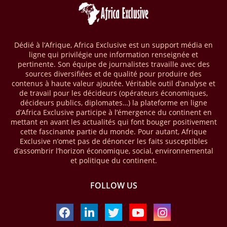
04/04/26
BASSIN DU CONGO
La Banque mondiale a approuvé un projet d’envergure visant à
transformer les économies forestières en Afrique centrale. Baptisé «
Programme pour des économies forestières durables du Bassin du
Dédié à l’Afrique, Africa Exclusive est un support média en
Congo » (SCBFEP), il mobilise 1,02 milliard $, dont une première
ligne qui privilégie une information renseignée et
phase de 394,83 millions de dollars. C’est ce qu’indique l’institution
pertinente. Son équipe de journalistes travaille avec des
dans un communiqué publié mercredi 1er avril. Cette première phase
sources diversifiées et de qualité pour produire des
vise à améliorer la gestion forestière, renforcer les chaînes de valeur
contenus à haute valeur ajoutée. Véritable outil d’analyse et
et créer 220 000 emplois au Cameroun, en République centrafricaine
de travail pour les décideurs (opérateurs économiques,
(RCA) et en République du Congo. Près de 8 millions d’hectares
décideurs publics, diplomates…) la plateforme en ligne
seront placés sous gestion durable.
d’Africa Exclusive participe à l’émergence du continent en
mettant en avant les actualités qui font bouger positivement
cette fascinante partie du monde. Pour autant, Afrique
28/03/26
AFRIQUE - MOBILE MONEY
Exclusive n’omet pas de dénoncer les faits susceptibles
Selon le rapport publié par l’Association mondiale des opérateurs de
d’assombrir l’horizon économique, social, environnemental
téléphonie mobile (GSMA), près de 1432 milliards USD ont transité
et politique du continent.
par les comptes de mobile money en Afrique au cours de l'année
2025, en hausse d'environ 27 % par rapport à 2024. Le rapport intitulé
FOLLOW US
« The State of the Industry Report on Mobile Money 2026 » précise
que le continent a capté environ 66 % de la valeur des transactions de
mobile money réalisées à l’échelle mondiale, qui s’est établie à 2091
milliards USD (+23 % par rapport à 2024). L’Afrique a également