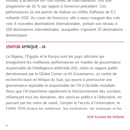
Airlines a acheminé 897 000 tonnes de marchandises, soit une
progression de 16 % par rapport à l'exercice précédent. Ces
performances lui ont permis de réaliser un chiffre d'affaires de 9,1
milliards USD. Au cours de l'exercice, elle a aussi inauguré des vols
vers 4 nouvelles destinations internationales, portant son réseau à
150 destinations internationales, auxquelles s'ajoutent 25 destinations
domestiques
15/07/26
AFRIQUE - IA
Le Nigeria, l’Egypte et le Kenya sont les pays africains qui
enregistrent les meilleures performances en matière de gouvernance
responsable de l'intelligence artificielle (IA), selon un rapport publié
dernièrement par le Global Center on AI Governance, un centre de
recherche basé en Afrique du Sud, qui œuvre à promouvoir une
gouvernance équitable et responsable de l’IA à l'échelle mondiale.
Alors que l’IA transforme rapidement le fonctionnement des sociétés,
influençant tous les domaines, des services publics à l’éducation, en
passant par les soins de santé, l’emploi et l’accès à l’information, le
GIRAI 2026 évalue les politiques, les institutions, les pratiques et les
conditions générales de gouvernance qui favorisent un déploiement
Voir toutes les brèves
éthique, inclusif et respectueux des droits humains de cette
"
technologie.