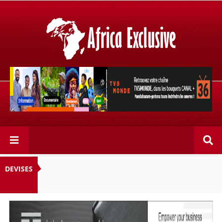
Retrouvez votre chaîne @TV5MONDE, dans les bouquets
CANAL+ 36 . Fandaharam-potoana tsara indrindra ho
anareo!
DEVISES