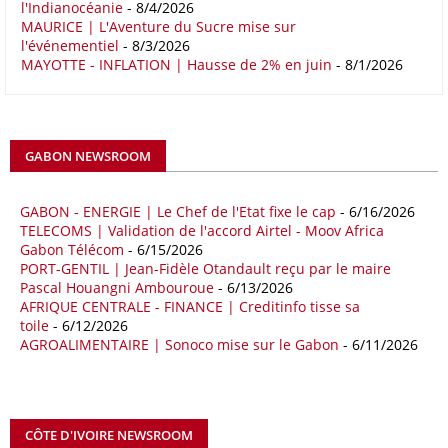
l'Indianocéanie
- 8/4/2026
Le déficit commercial de l’Afrique avec la Chine s’est creusé de 48,27
MAURICE | L'Aventure du Sucre mise sur
l'événementiel
- 8/3/2026
% au cours des quatre premiers mois de 2026 comparativement à la
MAYOTTE - INFLATION | Hausse de 2% en juin
- 8/1/2026
même période de 2025 pour s’établir à 36,8 milliards de dollars, en
raison notamment d’une forte hausse des exportations de l’empire du
Milieu vers le continent. Les exportations chinoises vers les pays
africains ont connu une hausse de 28 % entre le 1er janvier et le 30
avril, à 81,82 milliards de dollars. Durant la même période, les
GABON NEWSROOM
importations chinoises en provenance du continent ont atteint 45,02
milliards de dollars, un montant en hausse de 14,5% par rapport aux
quatre premiers mois de 2025.
GABON - ENERGIE | Le Chef de l'Etat fixe le cap
- 6/16/2026
TELECOMS | Validation de l'accord Airtel - Moov Africa
09/05/26
ITALIE - LIBYE
Gabon Télécom
- 6/15/2026
PORT-GENTIL | Jean-Fidèle Otandault reçu par le maire
Les deux pays veulent accélérer leurs projets gaziers communs, afin
Pascal Houangni Ambouroue
- 6/13/2026
de sécuriser davantage les approvisionnements énergétiques en
AFRIQUE CENTRALE - FINANCE | Creditinfo tisse sa
Méditerranée, dans un contexte marqué par des tensions
toile
- 6/12/2026
géopolitiques internationales et des perturbations sur le marché
AGROALIMENTAIRE | Sonoco mise sur le Gabon
- 6/11/2026
mondial du gaz. Réunis à Rome le jeudi 7 mai, la Première ministre
italienne Giorgia Meloni, et le chef du gouvernement libyen
Abdulhamid Dbeibah, ont affiché leur volonté de renforcer la
coopération et les investissements dans le secteur énergétique. Cette
CÔTE D'IVOIRE NEWSROOM
séquence survient alors que Rome cherche à réduire son exposition