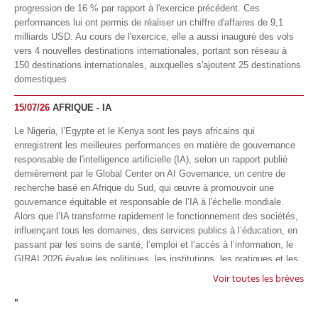
progression de 16 % par rapport à l'exercice précédent. Ces
performances lui ont permis de réaliser un chiffre d'affaires de 9,1
milliards USD. Au cours de l'exercice, elle a aussi inauguré des vols
vers 4 nouvelles destinations internationales, portant son réseau à
150 destinations internationales, auxquelles s'ajoutent 25 destinations
domestiques
15/07/26
AFRIQUE - IA
Le Nigeria, l’Egypte et le Kenya sont les pays africains qui
enregistrent les meilleures performances en matière de gouvernance
responsable de l'intelligence artificielle (IA), selon un rapport publié
dernièrement par le Global Center on AI Governance, un centre de
recherche basé en Afrique du Sud, qui œuvre à promouvoir une
gouvernance équitable et responsable de l’IA à l'échelle mondiale.
Alors que l’IA transforme rapidement le fonctionnement des sociétés,
influençant tous les domaines, des services publics à l’éducation, en
passant par les soins de santé, l’emploi et l’accès à l’information, le
GIRAI 2026 évalue les politiques, les institutions, les pratiques et les
conditions générales de gouvernance qui favorisent un déploiement
Voir toutes les brèves
éthique, inclusif et respectueux des droits humains de cette
"
technologie.