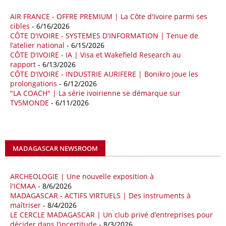
AIR FRANCE - OFFRE PREMIUM | La Côte d'Ivoire parmi ses
18/04/26
ALGERIE - BP
cibles
- 6/16/2026
CÔTE D'IVOIRE - SYSTEMES D'INFORMATION | Tenue de
La multinationale BP signe son retour en Algérie où un permis de
l’atelier national
- 6/15/2026
prospection d’hydrocarbures dans le bassin oriental lui a été attribué
CÔTE D'IVOIRE - IA | Visa et Wakefield Research au
par l’Agence nationale pour la valorisation des ressources en
rapport
- 6/13/2026
hydrocarbures (ALNAFT). L’information rendue publique mercredi 15
CÔTE D'IVOIRE - INDUSTRIE AURIFERE | Bonikro joue les
avril par l’institution, intervient dans le cadre de sa politique de relance
prolongations
- 6/12/2026
de l’exploration. Le périmètre concerné se situe dans une zone de
"LA COACH" | La série ivoirienne se démarque sur
l’est du pays jugée peu explorée malgré son potentiel. BP pourra y
TV5MONDE
- 6/11/2026
lancer ses premières opérations de prospection sur le terrain portant
sur l’acquisition et l’interprétation de données géologiques et
géophysiques.
MADAGASCAR NEWSROOM
18/04/26
OUGANDA - CITIBANK
Les autorités ougandaises ont annoncé avoir mandaté la banque
américaine Citibank pour arranger la mobilisation des financements
ARCHEOLOGIE | Une nouvelle exposition à
nécessaires à la construction du chemin de fer à écartement standard
l'ICMAA
- 8/6/2026
MADAGASCAR - ACTIFS VIRTUELS | Des instruments à
(SGR) qui devrait relier la capitale Kampala à la frontière avec le
maîtriser
- 8/4/2026
Kenya, pour un investissement de 2,7 milliards d'euros (3,19 milliards
LE CERCLE MADAGASCAR | Un club privé d’entreprises pour
de dollars). Selon le secrétaire permanent au ministère ougandais des
décider dans l’incertitude
- 8/3/2026
Finances, Ramathan Ggoobi, lors d’une rencontre entre les ministres