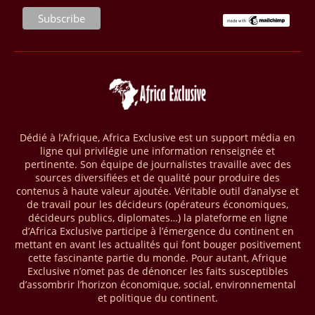
seront placés sous gestion durable.
28/03/26
AFRIQUE - MOBILE MONEY
Selon le rapport publié par l’Association mondiale des opérateurs de
téléphonie mobile (GSMA), près de 1432 milliards USD ont transité
par les comptes de mobile money en Afrique au cours de l'année
2025, en hausse d'environ 27 % par rapport à 2024. Le rapport intitulé
« The State of the Industry Report on Mobile Money 2026 » précise
que le continent a capté environ 66 % de la valeur des transactions de
Dédié à l’Afrique, Africa Exclusive est un support média en
mobile money réalisées à l’échelle mondiale, qui s’est établie à 2091
ligne qui privilégie une information renseignée et
milliards USD (+23 % par rapport à 2024). L’Afrique a également
pertinente. Son équipe de journalistes travaille avec des
enregistré environ 74 % du nombre de transactions de Mobile money
sources diversifiées et de qualité pour produire des
répertoriées l’an passé dans le monde, avec environ 92 milliards de
contenus à haute valeur ajoutée. Véritable outil d’analyse et
transactions (+16 % par rapport à 2024) sur un total de 125 milliards
de travail pour les décideurs (opérateurs économiques,
dans le monde.
décideurs publics, diplomates…) la plateforme en ligne
d’Africa Exclusive participe à l’émergence du continent en
28/03/26
AFRIQUE - ECONOMIE CREATIVE
mettant en avant les actualités qui font bouger positivement
cette fascinante partie du monde. Pour autant, Afrique
Une rapport publié dernièrement par le Boston Consulting Group, et
Exclusive n’omet pas de dénoncer les faits susceptibles
intitulé « Africa Unleashed: Empowering Women in Creative Industries
d’assombrir l’horizon économique, social, environnemental
», dresse un état des lieux saisissant de l'économie créative africaine
et politique du continent.
à la fois dynamique et structurellement négligé. Ce secteur,