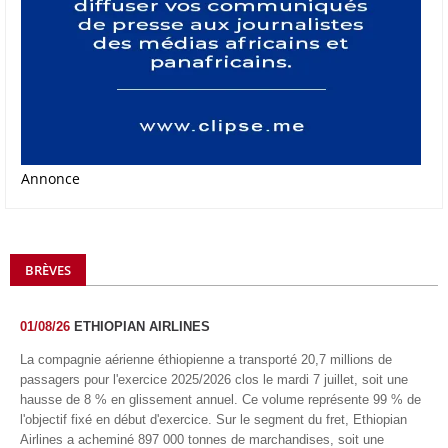
Annonce
BRÈVES
01/08/26
ETHIOPIAN AIRLINES
La compagnie aérienne éthiopienne a transporté 20,7 millions de
passagers pour l'exercice 2025/2026 clos le mardi 7 juillet, soit une
hausse de 8 % en glissement annuel. Ce volume représente 99 % de
l'objectif fixé en début d'exercice. Sur le segment du fret, Ethiopian
Airlines a acheminé 897 000 tonnes de marchandises, soit une