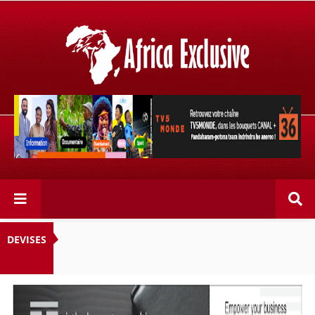
Retrouvez votre chaîne @TV5MONDE, dans les bouquets
CANAL+ 36 . Fandaharam-potoana tsara indrindra ho
anareo!
DEVISES