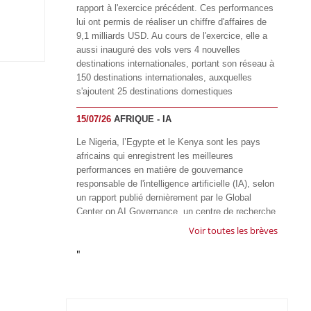
rapport à l'exercice précédent. Ces performances
lui ont permis de réaliser un chiffre d'affaires de
9,1 milliards USD. Au cours de l'exercice, elle a
aussi inauguré des vols vers 4 nouvelles
destinations internationales, portant son réseau à
150 destinations internationales, auxquelles
s'ajoutent 25 destinations domestiques
15/07/26
AFRIQUE - IA
Le Nigeria, l’Egypte et le Kenya sont les pays
africains qui enregistrent les meilleures
performances en matière de gouvernance
responsable de l'intelligence artificielle (IA), selon
un rapport publié dernièrement par le Global
Center on AI Governance, un centre de recherche
basé en Afrique du Sud, qui œuvre à promouvoir
Voir toutes les brèves
une gouvernance équitable et responsable de l’IA
"
à l'échelle mondiale. Alors que l’IA transforme
rapidement le fonctionnement des sociétés,
influençant tous les domaines, des services
publics à l’éducation, en passant par les soins de
santé, l’emploi et l’accès à l’information, le GIRAI