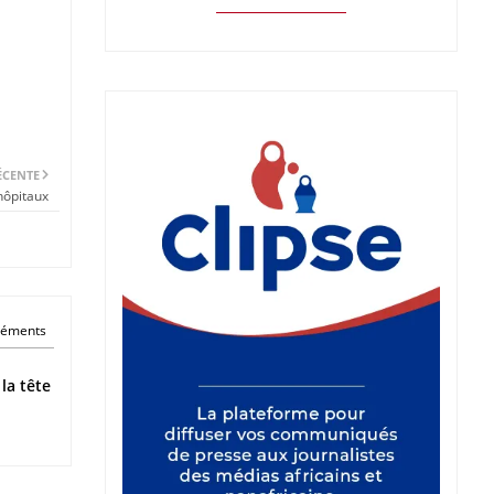
ÉCENTE
hôpitaux
éléments
a tête