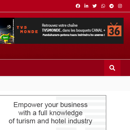
s bouquets CANAL+ 36 . Fandaharam-potoana tsara indrindra