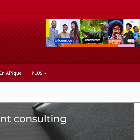
Retrouvez votre chaîne @TV5MONDE, dans le
ho anareo!
 En Afrique
+ PLUS