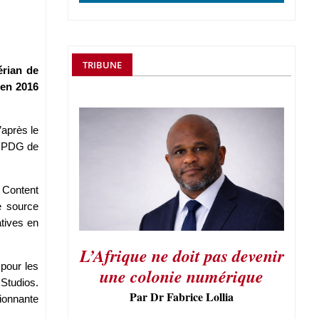
TRIBUNE
érian de
 en 2016
’après le
le PDG de
 Content
e source
atives en
.
L’Afrique ne doit pas devenir
 pour les
une colonie numérique
 Studios.
Par Dr Fabrice Lollia
ionnante