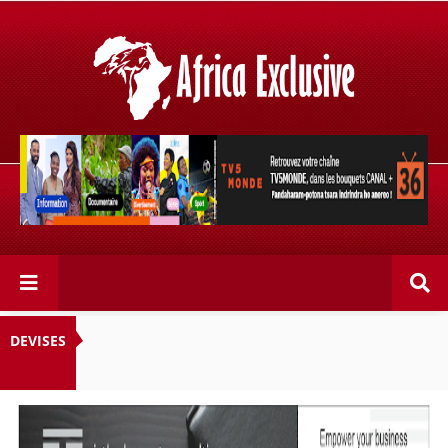
Retrouvez votre chaîne @TV5MONDE, dans les bouquets
CANAL+ 36 . Fandaharam-potoana tsara indrindra ho
anareo!
DEVISES