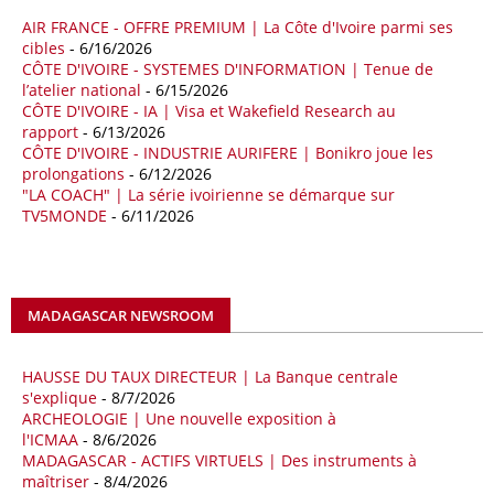
AIR FRANCE - OFFRE PREMIUM | La Côte d'Ivoire parmi ses
18/04/26
ALGERIE - BP
cibles
- 6/16/2026
CÔTE D'IVOIRE - SYSTEMES D'INFORMATION | Tenue de
La multinationale BP signe son retour en Algérie où un permis de
l’atelier national
- 6/15/2026
prospection d’hydrocarbures dans le bassin oriental lui a été attribué
CÔTE D'IVOIRE - IA | Visa et Wakefield Research au
par l’Agence nationale pour la valorisation des ressources en
rapport
- 6/13/2026
hydrocarbures (ALNAFT). L’information rendue publique mercredi 15
CÔTE D'IVOIRE - INDUSTRIE AURIFERE | Bonikro joue les
avril par l’institution, intervient dans le cadre de sa politique de relance
prolongations
- 6/12/2026
de l’exploration. Le périmètre concerné se situe dans une zone de
"LA COACH" | La série ivoirienne se démarque sur
l’est du pays jugée peu explorée malgré son potentiel. BP pourra y
TV5MONDE
- 6/11/2026
lancer ses premières opérations de prospection sur le terrain portant
sur l’acquisition et l’interprétation de données géologiques et
géophysiques.
MADAGASCAR NEWSROOM
18/04/26
OUGANDA - CITIBANK
Les autorités ougandaises ont annoncé avoir mandaté la banque
américaine Citibank pour arranger la mobilisation des financements
HAUSSE DU TAUX DIRECTEUR | La Banque centrale
nécessaires à la construction du chemin de fer à écartement standard
s'explique
- 8/7/2026
ARCHEOLOGIE | Une nouvelle exposition à
(SGR) qui devrait relier la capitale Kampala à la frontière avec le
l'ICMAA
- 8/6/2026
Kenya, pour un investissement de 2,7 milliards d'euros (3,19 milliards
MADAGASCAR - ACTIFS VIRTUELS | Des instruments à
de dollars). Selon le secrétaire permanent au ministère ougandais des
maîtriser
- 8/4/2026
Finances, Ramathan Ggoobi, lors d’une rencontre entre les ministres