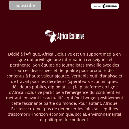
28/03/26
AFRIQUE - MOBILE MONEY
Selon le rapport publié par l’Association mondiale des opérateurs de
téléphonie mobile (GSMA), près de 1432 milliards USD ont transité
par les comptes de mobile money en Afrique au cours de l'année
2025, en hausse d'environ 27 % par rapport à 2024. Le rapport intitulé
« The State of the Industry Report on Mobile Money 2026 » précise
que le continent a capté environ 66 % de la valeur des transactions de
Dédié à l’Afrique, Africa Exclusive est un support média en
mobile money réalisées à l’échelle mondiale, qui s’est établie à 2091
ligne qui privilégie une information renseignée et
milliards USD (+23 % par rapport à 2024). L’Afrique a également
pertinente. Son équipe de journalistes travaille avec des
enregistré environ 74 % du nombre de transactions de Mobile money
sources diversifiées et de qualité pour produire des
répertoriées l’an passé dans le monde, avec environ 92 milliards de
contenus à haute valeur ajoutée. Véritable outil d’analyse et
transactions (+16 % par rapport à 2024) sur un total de 125 milliards
de travail pour les décideurs (opérateurs économiques,
dans le monde.
décideurs publics, diplomates…) la plateforme en ligne
d’Africa Exclusive participe à l’émergence du continent en
28/03/26
AFRIQUE - ECONOMIE CREATIVE
mettant en avant les actualités qui font bouger positivement
cette fascinante partie du monde. Pour autant, Afrique
Une rapport publié dernièrement par le Boston Consulting Group, et
Exclusive n’omet pas de dénoncer les faits susceptibles
intitulé « Africa Unleashed: Empowering Women in Creative Industries
d’assombrir l’horizon économique, social, environnemental
», dresse un état des lieux saisissant de l'économie créative africaine
et politique du continent.
à la fois dynamique et structurellement négligé. Ce secteur,
regroupant entre autres, la mode, la musique, le cinéma, le design et