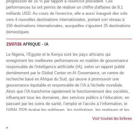
progression de 16 % par rapport à l'exercice précédent. Ces
performances lui ont permis de réaliser un chiffre d'affaires de 9,1
milliards USD. Au cours de l'exercice, elle a aussi inauguré des vols
vers 4 nouvelles destinations internationales, portant son réseau à
150 destinations internationales, auxquelles s'ajoutent 25 destinations
domestiques
15/07/26
AFRIQUE - IA
Le Nigeria, l’Egypte et le Kenya sont les pays africains qui
enregistrent les meilleures performances en matière de gouvernance
responsable de l'intelligence artificielle (IA), selon un rapport publié
dernièrement par le Global Center on AI Governance, un centre de
recherche basé en Afrique du Sud, qui œuvre à promouvoir une
gouvernance équitable et responsable de l’IA à l'échelle mondiale.
Alors que l’IA transforme rapidement le fonctionnement des sociétés,
influençant tous les domaines, des services publics à l’éducation, en
passant par les soins de santé, l’emploi et l’accès à l’information, le
GIRAI 2026 évalue les politiques, les institutions, les pratiques et les
conditions générales de gouvernance qui favorisent un déploiement
Voir toutes les brèves
éthique, inclusif et respectueux des droits humains de cette
"
technologie.