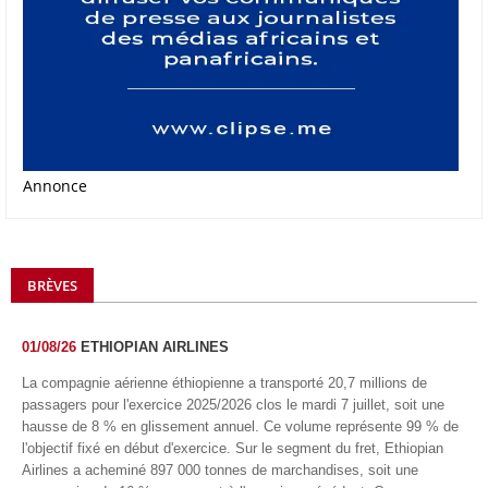
Annonce
BRÈVES
01/08/26
ETHIOPIAN AIRLINES
La compagnie aérienne éthiopienne a transporté 20,7 millions de
passagers pour l'exercice 2025/2026 clos le mardi 7 juillet, soit une
hausse de 8 % en glissement annuel. Ce volume représente 99 % de
l'objectif fixé en début d'exercice. Sur le segment du fret, Ethiopian
Airlines a acheminé 897 000 tonnes de marchandises, soit une