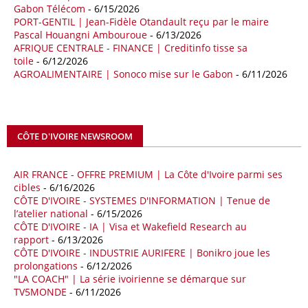
Gabon Télécom
- 6/15/2026
Milieu vers le continent. Les exportations chinoises vers les pays
PORT-GENTIL | Jean-Fidèle Otandault reçu par le maire
africains ont connu une hausse de 28 % entre le 1er janvier et le 30
Pascal Houangni Ambouroue
- 6/13/2026
avril, à 81,82 milliards de dollars. Durant la même période, les
AFRIQUE CENTRALE - FINANCE | Creditinfo tisse sa
importations chinoises en provenance du continent ont atteint 45,02
toile
- 6/12/2026
milliards de dollars, un montant en hausse de 14,5% par rapport aux
AGROALIMENTAIRE | Sonoco mise sur le Gabon
- 6/11/2026
quatre premiers mois de 2025.
09/05/26
ITALIE - LIBYE
Les deux pays veulent accélérer leurs projets gaziers communs, afin
CÔTE D'IVOIRE NEWSROOM
de sécuriser davantage les approvisionnements énergétiques en
Méditerranée, dans un contexte marqué par des tensions
AIR FRANCE - OFFRE PREMIUM | La Côte d'Ivoire parmi ses
géopolitiques internationales et des perturbations sur le marché
cibles
- 6/16/2026
mondial du gaz. Réunis à Rome le jeudi 7 mai, la Première ministre
CÔTE D'IVOIRE - SYSTEMES D'INFORMATION | Tenue de
italienne Giorgia Meloni, et le chef du gouvernement libyen
l’atelier national
- 6/15/2026
Abdulhamid Dbeibah, ont affiché leur volonté de renforcer la
CÔTE D'IVOIRE - IA | Visa et Wakefield Research au
coopération et les investissements dans le secteur énergétique. Cette
rapport
- 6/13/2026
séquence survient alors que Rome cherche à réduire son exposition
CÔTE D'IVOIRE - INDUSTRIE AURIFERE | Bonikro joue les
aux chocs affectant les flux mondiaux de l’énergie.
prolongations
- 6/12/2026
"LA COACH" | La série ivoirienne se démarque sur
18/04/26
ALGERIE - BP
TV5MONDE
- 6/11/2026
La multinationale BP signe son retour en Algérie où un permis de