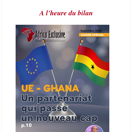
l’année.
A l'heure du bilan
21/06/26
AFRIQUE - PETROLE
L’Organisation des producteurs de pétrole africains (APPO) va mettre
en place une plateforme numérique destinée à donner la priorité aux
entreprises du continent dans les marchés du secteur énergétique.
Cet outil permettra de recenser les entreprises africaines opérant dans
la chaîne de valeur énergétique et de publier des appels d’offres
ouverts en priorité aux sociétés du continent. Le projet est en phase
finale de développement et devrait aboutir, d’ici fin 2026 ou début
2027, à un bulletin africain des appels d’offres dans le secteur de
l’énergie.
06/06/26
AFRICA FINANCE CORPORATION
Cette semaine, Africa Finance Corporation (AFC) a annoncé avoir
bouclé un prêt syndiqué de 2 milliards de dollars, la plus importante
levée de son histoire. Initialement calibrée à 1,6 milliard, l'opération a
été relevée de 400 millions face à l'afflux des souscriptions de
banques internationales. Plus du tiers des fonds proviennent
d'institutions financières asiatiques, à parts égales avec l'Europe.
L'Asie-Pacifique et l'Europe pèsent chacune 35 % du tour de table,
devant le Moyen-Orient (25 %) et l'Afrique (5 %), selon le communiqué