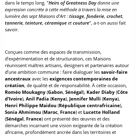
dans le temps long. "
Heirs of Greatness Day
donne une
expression concrète à cette méthode à travers la mise en
lumière des sept Maisons d’Art :
tissage
,
fonderie
,
crochet
,
tannerie
,
teinture
,
céramique
et
couture
", a-t-on aussi fait
savoir.
Conçues comme des espaces de transmission,
d’expérimentation et de structuration, ces Maisons
réunissent maîtres artisans, designers et partenaires autour
d’une ambition commune : faire dialoguer les
savoir-faire
ancestraux
avec les
exigences contemporaines de
création
, de qualité et de responsabilité. À cette occasion,
Roméo Moukagny
(
Gabon
,
Sénégal
),
Kader Diaby
(
Côte
d’Ivoire
),
Anil Padia
(
Kenya
),
Jennifer Mulli
(
Kenya
),
Henri Philippe Maidou
(
République centrafricaine
),
Sonia Ahmimou
(
Maroc
,
France
) et
Lucette Holland
(
Sénégal
,
France
) ont présenté des œuvres et des
démarches incarnant une vision exigeante de la création
africaine, profondément ancrée dans les territoires et