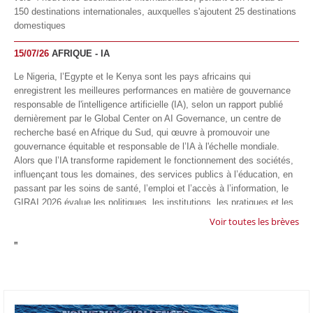
150 destinations internationales, auxquelles s'ajoutent 25 destinations
domestiques
15/07/26
AFRIQUE - IA
Le Nigeria, l’Egypte et le Kenya sont les pays africains qui
enregistrent les meilleures performances en matière de gouvernance
responsable de l'intelligence artificielle (IA), selon un rapport publié
dernièrement par le Global Center on AI Governance, un centre de
recherche basé en Afrique du Sud, qui œuvre à promouvoir une
gouvernance équitable et responsable de l’IA à l'échelle mondiale.
Alors que l’IA transforme rapidement le fonctionnement des sociétés,
influençant tous les domaines, des services publics à l’éducation, en
passant par les soins de santé, l’emploi et l’accès à l’information, le
GIRAI 2026 évalue les politiques, les institutions, les pratiques et les
conditions générales de gouvernance qui favorisent un déploiement
Voir toutes les brèves
éthique, inclusif et respectueux des droits humains de cette
"
technologie.
04/07/26
GOOGLE AFRIQUE
Google va lancer le premier laboratoire d'intelligence artificielle
appliquée d'Afrique à À Accra, au Ghana. L'annonce a été faite