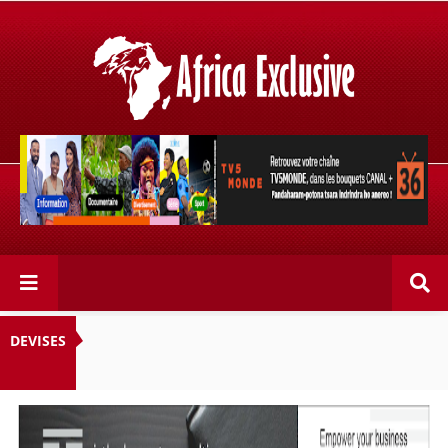
Retrouvez votre chaîne @TV5MONDE, dans les bouquets
CANAL+ 36 . Fandaharam-potoana tsara indrindra ho
anareo!
DEVISES