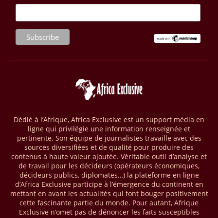
pétrole et de gaz, selon la National Oil Corporation (NOC), entreprise
publique en charge du secteur. Dans le détail, la première découverte
gazière a été enregistrée via le puits d’exploration A1-69/02 situé dans
le bloc 95/96 du bassin de Ghadamès, à proximité de la frontière avec
l’Algérie. D’après la NOC, les tests de production sur ce site opéré par
le groupe Sonatrach ont affiché 13 millions de pieds cubes de gaz par
jour et 327 barils de condensats.
04/04/26
BASSIN DU CONGO
La Banque mondiale a approuvé un projet d’envergure visant à
transformer les économies forestières en Afrique centrale. Baptisé «
Programme pour des économies forestières durables du Bassin du
Dédié à l’Afrique, Africa Exclusive est un support média en
Congo » (SCBFEP), il mobilise 1,02 milliard $, dont une première
ligne qui privilégie une information renseignée et
phase de 394,83 millions de dollars. C’est ce qu’indique l’institution
pertinente. Son équipe de journalistes travaille avec des
dans un communiqué publié mercredi 1er avril. Cette première phase
sources diversifiées et de qualité pour produire des
vise à améliorer la gestion forestière, renforcer les chaînes de valeur
contenus à haute valeur ajoutée. Véritable outil d’analyse et
et créer 220 000 emplois au Cameroun, en République centrafricaine
de travail pour les décideurs (opérateurs économiques,
(RCA) et en République du Congo. Près de 8 millions d’hectares
décideurs publics, diplomates…) la plateforme en ligne
seront placés sous gestion durable.
d’Africa Exclusive participe à l’émergence du continent en
mettant en avant les actualités qui font bouger positivement
cette fascinante partie du monde. Pour autant, Afrique
28/03/26
AFRIQUE - MOBILE MONEY
Exclusive n’omet pas de dénoncer les faits susceptibles