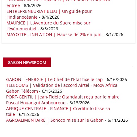
entrée
- 8/6/2026
ENTREPRENEURIAT BLEU | Un guide pour
16/05/26
COMMERCE CHINE - AFRIQUE
l'Indianocéanie
- 8/4/2026
Le déficit commercial de l’Afrique avec la Chine s’est creusé de 48,27
MAURICE | L'Aventure du Sucre mise sur
l'événementiel
- 8/3/2026
% au cours des quatre premiers mois de 2026 comparativement à la
MAYOTTE - INFLATION | Hausse de 2% en juin
- 8/1/2026
même période de 2025 pour s’établir à 36,8 milliards de dollars, en
raison notamment d’une forte hausse des exportations de l’empire du
Milieu vers le continent. Les exportations chinoises vers les pays
africains ont connu une hausse de 28 % entre le 1er janvier et le 30
avril, à 81,82 milliards de dollars. Durant la même période, les
GABON NEWSROOM
importations chinoises en provenance du continent ont atteint 45,02
milliards de dollars, un montant en hausse de 14,5% par rapport aux
quatre premiers mois de 2025.
GABON - ENERGIE | Le Chef de l'Etat fixe le cap
- 6/16/2026
TELECOMS | Validation de l'accord Airtel - Moov Africa
09/05/26
ITALIE - LIBYE
Gabon Télécom
- 6/15/2026
PORT-GENTIL | Jean-Fidèle Otandault reçu par le maire
Les deux pays veulent accélérer leurs projets gaziers communs, afin
Pascal Houangni Ambouroue
- 6/13/2026
de sécuriser davantage les approvisionnements énergétiques en
AFRIQUE CENTRALE - FINANCE | Creditinfo tisse sa
Méditerranée, dans un contexte marqué par des tensions
toile
- 6/12/2026
géopolitiques internationales et des perturbations sur le marché
AGROALIMENTAIRE | Sonoco mise sur le Gabon
- 6/11/2026
mondial du gaz. Réunis à Rome le jeudi 7 mai, la Première ministre
italienne Giorgia Meloni, et le chef du gouvernement libyen
Abdulhamid Dbeibah, ont affiché leur volonté de renforcer la