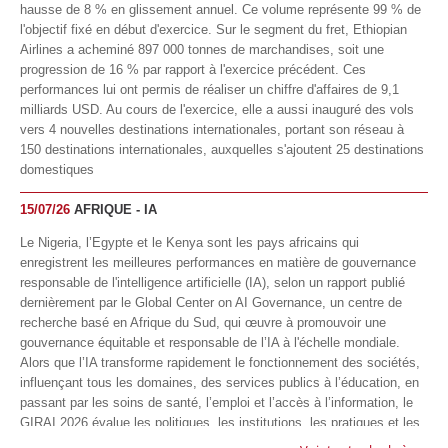
hausse de 8 % en glissement annuel. Ce volume représente 99 % de
l'objectif fixé en début d'exercice. Sur le segment du fret, Ethiopian
Airlines a acheminé 897 000 tonnes de marchandises, soit une
progression de 16 % par rapport à l'exercice précédent. Ces
performances lui ont permis de réaliser un chiffre d'affaires de 9,1
milliards USD. Au cours de l'exercice, elle a aussi inauguré des vols
vers 4 nouvelles destinations internationales, portant son réseau à
150 destinations internationales, auxquelles s'ajoutent 25 destinations
domestiques
15/07/26
AFRIQUE - IA
Le Nigeria, l’Egypte et le Kenya sont les pays africains qui
enregistrent les meilleures performances en matière de gouvernance
responsable de l'intelligence artificielle (IA), selon un rapport publié
dernièrement par le Global Center on AI Governance, un centre de
recherche basé en Afrique du Sud, qui œuvre à promouvoir une
gouvernance équitable et responsable de l’IA à l'échelle mondiale.
Alors que l’IA transforme rapidement le fonctionnement des sociétés,
influençant tous les domaines, des services publics à l’éducation, en
passant par les soins de santé, l’emploi et l’accès à l’information, le
GIRAI 2026 évalue les politiques, les institutions, les pratiques et les
conditions générales de gouvernance qui favorisent un déploiement