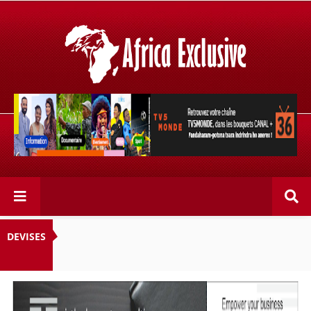
Retrouvez votre chaîne @TV5MONDE, dans les bouquets
CANAL+ 36 . Fandaharam-potoana tsara indrindra ho
anareo!
DEVISES