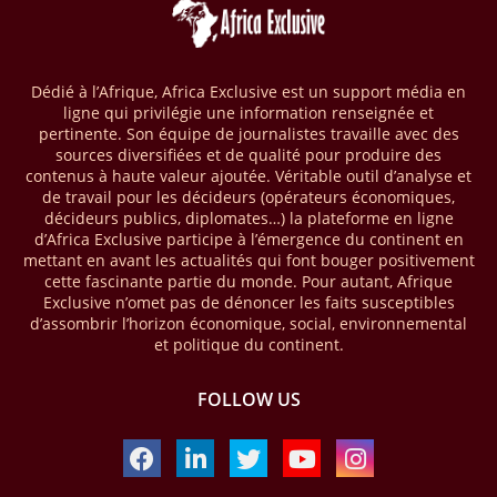
vise à améliorer la gestion forestière, renforcer les chaînes de valeur
et créer 220 000 emplois au Cameroun, en République centrafricaine
(RCA) et en République du Congo. Près de 8 millions d’hectares
seront placés sous gestion durable.
Dédié à l’Afrique, Africa Exclusive est un support média en
ligne qui privilégie une information renseignée et
28/03/26
AFRIQUE - MOBILE MONEY
pertinente. Son équipe de journalistes travaille avec des
Selon le rapport publié par l’Association mondiale des opérateurs de
sources diversifiées et de qualité pour produire des
téléphonie mobile (GSMA), près de 1432 milliards USD ont transité
contenus à haute valeur ajoutée. Véritable outil d’analyse et
par les comptes de mobile money en Afrique au cours de l'année
de travail pour les décideurs (opérateurs économiques,
décideurs publics, diplomates…) la plateforme en ligne
2025, en hausse d'environ 27 % par rapport à 2024. Le rapport intitulé
d’Africa Exclusive participe à l’émergence du continent en
« The State of the Industry Report on Mobile Money 2026 » précise
mettant en avant les actualités qui font bouger positivement
que le continent a capté environ 66 % de la valeur des transactions de
cette fascinante partie du monde. Pour autant, Afrique
mobile money réalisées à l’échelle mondiale, qui s’est établie à 2091
Exclusive n’omet pas de dénoncer les faits susceptibles
milliards USD (+23 % par rapport à 2024). L’Afrique a également
d’assombrir l’horizon économique, social, environnemental
enregistré environ 74 % du nombre de transactions de Mobile money
et politique du continent.
répertoriées l’an passé dans le monde, avec environ 92 milliards de
transactions (+16 % par rapport à 2024) sur un total de 125 milliards
dans le monde.
FOLLOW US
28/03/26
AFRIQUE - ECONOMIE CREATIVE
Une rapport publié dernièrement par le Boston Consulting Group, et
intitulé « Africa Unleashed: Empowering Women in Creative Industries