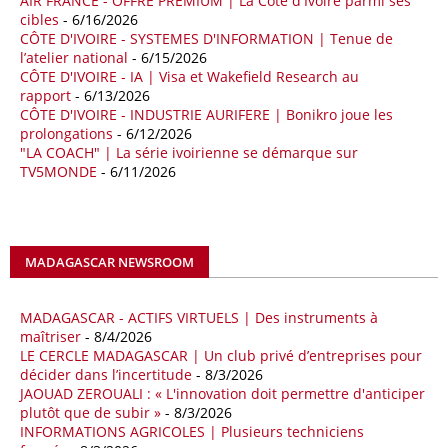
AIR FRANCE - OFFRE PREMIUM | La Côte d'Ivoire parmi ses
cibles
- 6/16/2026
18/04/26
ALGERIE - BP
CÔTE D'IVOIRE - SYSTEMES D'INFORMATION | Tenue de
l’atelier national
- 6/15/2026
La multinationale BP signe son retour en Algérie où un permis de
CÔTE D'IVOIRE - IA | Visa et Wakefield Research au
prospection d’hydrocarbures dans le bassin oriental lui a été attribué
rapport
- 6/13/2026
par l’Agence nationale pour la valorisation des ressources en
CÔTE D'IVOIRE - INDUSTRIE AURIFERE | Bonikro joue les
hydrocarbures (ALNAFT). L’information rendue publique mercredi 15
prolongations
- 6/12/2026
avril par l’institution, intervient dans le cadre de sa politique de relance
"LA COACH" | La série ivoirienne se démarque sur
de l’exploration. Le périmètre concerné se situe dans une zone de
TV5MONDE
- 6/11/2026
l’est du pays jugée peu explorée malgré son potentiel. BP pourra y
lancer ses premières opérations de prospection sur le terrain portant
sur l’acquisition et l’interprétation de données géologiques et
géophysiques.
MADAGASCAR NEWSROOM
18/04/26
OUGANDA - CITIBANK
Les autorités ougandaises ont annoncé avoir mandaté la banque
MADAGASCAR - ACTIFS VIRTUELS | Des instruments à
américaine Citibank pour arranger la mobilisation des financements
maîtriser
- 8/4/2026
nécessaires à la construction du chemin de fer à écartement standard
LE CERCLE MADAGASCAR | Un club privé d’entreprises pour
décider dans l’incertitude
- 8/3/2026
(SGR) qui devrait relier la capitale Kampala à la frontière avec le
JAOUAD ZEROUALI : « L'innovation doit permettre d'anticiper
Kenya, pour un investissement de 2,7 milliards d'euros (3,19 milliards
plutôt que de subir »
- 8/3/2026
de dollars). Selon le secrétaire permanent au ministère ougandais des
INFORMATIONS AGRICOLES | Plusieurs techniciens
Finances, Ramathan Ggoobi, lors d’une rencontre entre les ministres