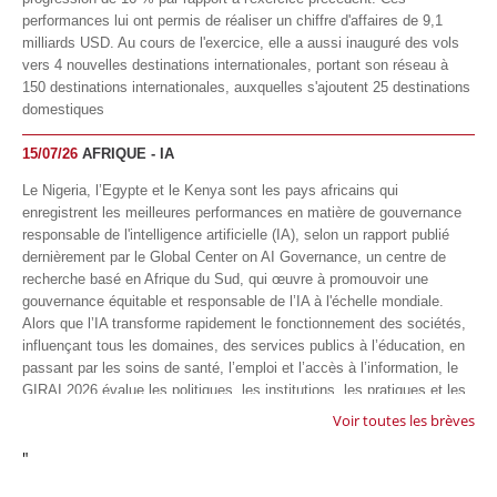
performances lui ont permis de réaliser un chiffre d'affaires de 9,1
milliards USD. Au cours de l'exercice, elle a aussi inauguré des vols
vers 4 nouvelles destinations internationales, portant son réseau à
150 destinations internationales, auxquelles s'ajoutent 25 destinations
domestiques
15/07/26
AFRIQUE - IA
Le Nigeria, l’Egypte et le Kenya sont les pays africains qui
enregistrent les meilleures performances en matière de gouvernance
responsable de l'intelligence artificielle (IA), selon un rapport publié
dernièrement par le Global Center on AI Governance, un centre de
recherche basé en Afrique du Sud, qui œuvre à promouvoir une
gouvernance équitable et responsable de l’IA à l'échelle mondiale.
Alors que l’IA transforme rapidement le fonctionnement des sociétés,
influençant tous les domaines, des services publics à l’éducation, en
passant par les soins de santé, l’emploi et l’accès à l’information, le
GIRAI 2026 évalue les politiques, les institutions, les pratiques et les
conditions générales de gouvernance qui favorisent un déploiement
Voir toutes les brèves
éthique, inclusif et respectueux des droits humains de cette
"
technologie.