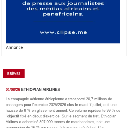
Annonce
BRÈVES
01/08/26
ETHIOPIAN AIRLINES
La compagnie aérienne éthiopienne a transporté 20,7 millions de
passagers pour l'exercice 2025/2026 clos le mardi 7 juillet, soit une
hausse de 8 % en glissement annuel. Ce volume représente 99 % de
l'objectif fixé en début d'exercice. Sur le segment du fret, Ethiopian
Airlines a acheminé 897 000 tonnes de marchandises, soit une
progression de 16 % par rapport à l'exercice précédent. Ces