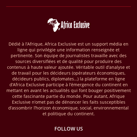
28/03/26
AFRIQUE - MOBILE MONEY
Selon le rapport publié par l’Association mondiale des opérateurs de
téléphonie mobile (GSMA), près de 1432 milliards USD ont transité
par les comptes de mobile money en Afrique au cours de l'année
2025, en hausse d'environ 27 % par rapport à 2024. Le rapport intitulé
Dédié à l’Afrique, Africa Exclusive est un support média en
« The State of the Industry Report on Mobile Money 2026 » précise
ligne qui privilégie une information renseignée et
que le continent a capté environ 66 % de la valeur des transactions de
pertinente. Son équipe de journalistes travaille avec des
mobile money réalisées à l’échelle mondiale, qui s’est établie à 2091
sources diversifiées et de qualité pour produire des
milliards USD (+23 % par rapport à 2024). L’Afrique a également
contenus à haute valeur ajoutée. Véritable outil d’analyse et
enregistré environ 74 % du nombre de transactions de Mobile money
de travail pour les décideurs (opérateurs économiques,
répertoriées l’an passé dans le monde, avec environ 92 milliards de
décideurs publics, diplomates…) la plateforme en ligne
transactions (+16 % par rapport à 2024) sur un total de 125 milliards
d’Africa Exclusive participe à l’émergence du continent en
dans le monde.
mettant en avant les actualités qui font bouger positivement
cette fascinante partie du monde. Pour autant, Afrique
28/03/26
AFRIQUE - ECONOMIE CREATIVE
Exclusive n’omet pas de dénoncer les faits susceptibles
d’assombrir l’horizon économique, social, environnemental
Une rapport publié dernièrement par le Boston Consulting Group, et
et politique du continent.
intitulé « Africa Unleashed: Empowering Women in Creative Industries
», dresse un état des lieux saisissant de l'économie créative africaine
à la fois dynamique et structurellement négligé. Ce secteur,
FOLLOW US
regroupant entre autres, la mode, la musique, le cinéma, le design et