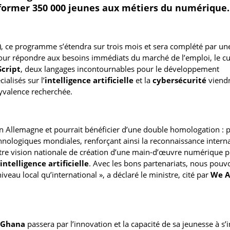
 former 350 000 jeunes aux métiers du numérique.
rs), ce programme s’étendra sur trois mois et sera complété par un
our répondre aux besoins immédiats du marché de l’emploi, le c
Script
, deux langages incontournables pour le développement
alisés sur l’
intelligence artificielle
et la
cybersécurité
viend
lyvalence recherchée.
 en Allemagne et pourrait bénéficier d’une double homologation : 
chnologiques mondiales, renforçant ainsi la reconnaissance intern
notre vision nationale de création d’une main-d’œuvre numérique p
intelligence artificielle
. Avec les bons partenariats, nous pouv
eau local qu’international », a déclaré le ministre, cité par
We A
Ghana
passera par l’innovation et la capacité de sa jeunesse à s’