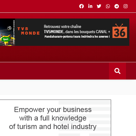
s bouquets CANAL+ 36 . Fandaharam-potoana tsara indrindra