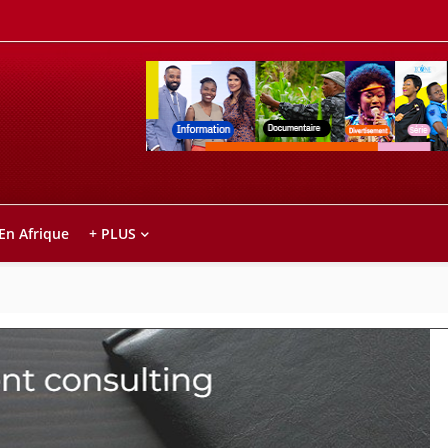
Retrouvez votre chaîne @TV5MONDE, dans le
ho anareo!
 En Afrique
+ PLUS