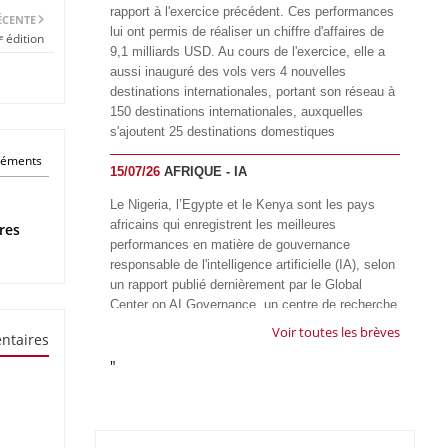
rapport à l'exercice précédent. Ces performances
ÉCENTE
lui ont permis de réaliser un chiffre d'affaires de
 édition
9,1 milliards USD. Au cours de l'exercice, elle a
aussi inauguré des vols vers 4 nouvelles
destinations internationales, portant son réseau à
150 destinations internationales, auxquelles
s'ajoutent 25 destinations domestiques
éléments
15/07/26
AFRIQUE - IA
Le Nigeria, l’Egypte et le Kenya sont les pays
africains qui enregistrent les meilleures
res
performances en matière de gouvernance
responsable de l'intelligence artificielle (IA), selon
un rapport publié dernièrement par le Global
Center on AI Governance, un centre de recherche
basé en Afrique du Sud, qui œuvre à promouvoir
Voir toutes les brèves
ntaires
une gouvernance équitable et responsable de l’IA
"
à l'échelle mondiale. Alors que l’IA transforme
rapidement le fonctionnement des sociétés,
influençant tous les domaines, des services
publics à l’éducation, en passant par les soins de
santé, l’emploi et l’accès à l’information, le GIRAI