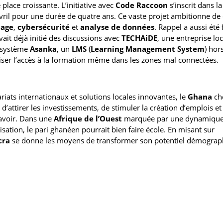
ace croissante. L’initiative avec
Code Raccoon
s’inscrit dans la
avril pour une durée de quatre ans. Ce vaste projet ambitionne d
dage
,
cybersécurité
et
analyse de données
. Rappel a aussi été 
ait déjà initié des discussions avec
TECHAiDE
, une entreprise lo
n système
Asanka
, un
LMS
(
Learning Management System
) hor
tiser l’accès à la formation même dans les zones mal connectées.
iats internationaux et solutions locales innovantes, le
Ghana
ch
ttirer les investissements, de stimuler la création d’emplois et
savoir. Dans une
Afrique de l’Ouest
marquée par une dynamique
tion, le pari ghanéen pourrait bien faire école. En misant sur
cra
se donne les moyens de transformer son potentiel démograp