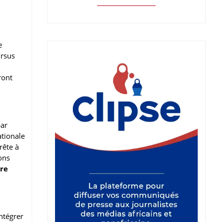
e
ursus
ront
par
ationale
rête à
ons
re
intégrer