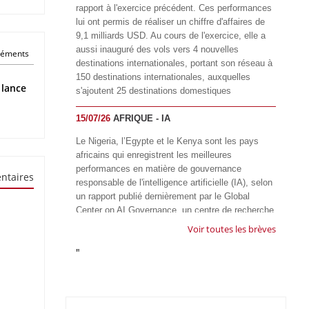
rapport à l'exercice précédent. Ces performances
lui ont permis de réaliser un chiffre d'affaires de
9,1 milliards USD. Au cours de l'exercice, elle a
aussi inauguré des vols vers 4 nouvelles
éléments
destinations internationales, portant son réseau à
150 destinations internationales, auxquelles
 lance
s'ajoutent 25 destinations domestiques
15/07/26
AFRIQUE - IA
Le Nigeria, l’Egypte et le Kenya sont les pays
africains qui enregistrent les meilleures
performances en matière de gouvernance
ntaires
responsable de l'intelligence artificielle (IA), selon
un rapport publié dernièrement par le Global
Center on AI Governance, un centre de recherche
basé en Afrique du Sud, qui œuvre à promouvoir
Voir toutes les brèves
une gouvernance équitable et responsable de l’IA
"
à l'échelle mondiale. Alors que l’IA transforme
rapidement le fonctionnement des sociétés,
influençant tous les domaines, des services
publics à l’éducation, en passant par les soins de
santé, l’emploi et l’accès à l’information, le GIRAI