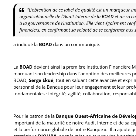
"L’obtention de ce label de qualité est un marqueur imp
organisationnelle de l’Audit Interne de la
BOAD
et de sa ca
à la gouvernance de l’institution. Elle vient également ren
financiers, en confirmant sa volonté de se conformer aux 
a indiqué la
BOAD
dans un communiqué.
La
BOAD
devient ainsi la première Institution Financière M
marquant son leadership dans l’adoption des meilleures pra
BOAD,
Serge Ekué
, tout en saluant cette avancée et exprim
personnel de la Banque pour leur engagement et leur profess
fondamentales : intégrité, agilité, collaboration, responsabi
Pour le patron de la
Banque Ouest-Africaine de Dével
important de la maturité de notre Audit Interne et de sa c
et la performance globale de notre Banque ». Il a ajouté q
stratégique
DJOLIBA
, dont la mise en œuvre vise à positio