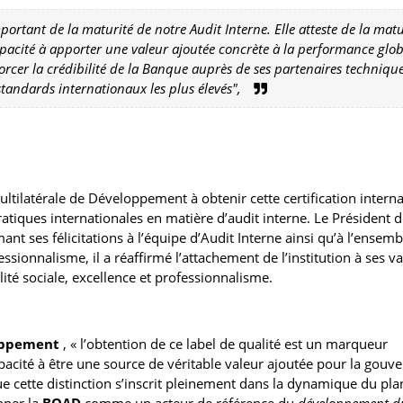
ortant de la maturité de notre Audit Interne. Elle atteste de la matu
pacité à apporter une valeur ajoutée concrète à la performance glob
forcer la crédibilité de la Banque auprès de ses partenaires technique
standards internationaux les plus élevés",
ultilatérale de Développement à obtenir cette certification interna
tiques internationales en matière d’audit interne. Le Président d
ant ses félicitations à l’équipe d’Audit Interne ainsi qu’à l’ensem
ionnalisme, il a réaffirmé l’attachement de l’institution à ses va
lité sociale, excellence et professionnalisme.
oppement
, « l’obtention de ce label de qualité est un marqueur
apacité à être une source de véritable valeur ajoutée pour la gouv
ue cette distinction s’inscrit pleinement dans la dynamique du pla
nner la
BOAD
comme un acteur de référence du
développement d