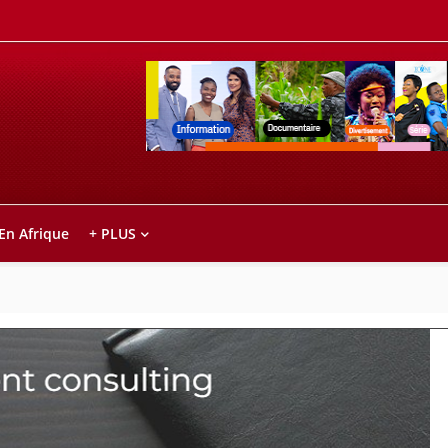
Retrouvez votre chaîne @TV5MONDE, dans le
ho anareo!
 En Afrique
+ PLUS