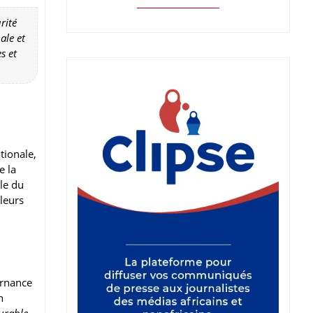
rité
ale et
s et
tionale,
e la
ble du
leurs
ernance
n
urable