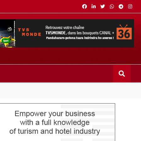
s bouquets CANAL+ 36 . Fandaharam-potoana tsara indrindra