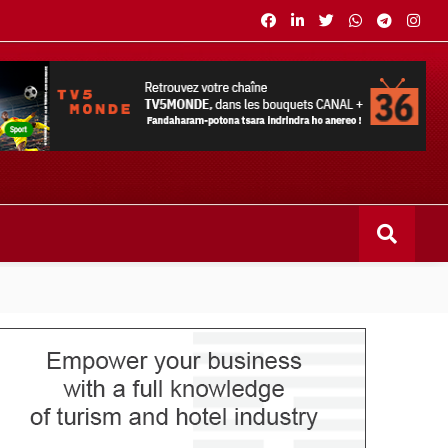
s bouquets CANAL+ 36 . Fandaharam-potoana tsara indrindra