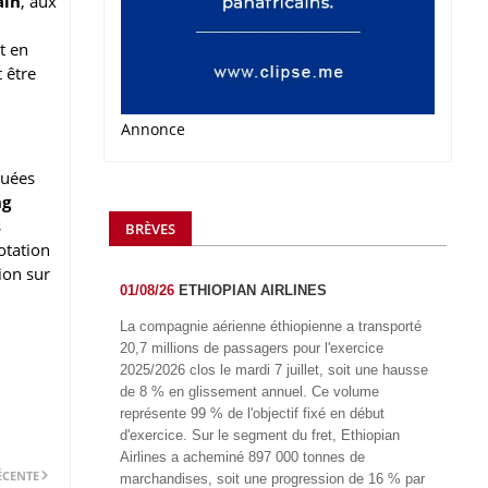
ain
, aux
t en
 être
Annonce
buées
ng
s
BRÈVES
otation
ion sur
01/08/26
ETHIOPIAN AIRLINES
La compagnie aérienne éthiopienne a transporté
20,7 millions de passagers pour l'exercice
2025/2026 clos le mardi 7 juillet, soit une hausse
de 8 % en glissement annuel. Ce volume
représente 99 % de l'objectif fixé en début
d'exercice. Sur le segment du fret, Ethiopian
Airlines a acheminé 897 000 tonnes de
ÉCENTE
marchandises, soit une progression de 16 % par