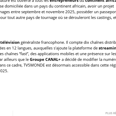
dature est ouverte à tous les
entrepreneurs
du
continent afric
se domiciliée dans un pays du continent africain, avoir un projet
tournages entre septembre et novembre 2025, posséder un passepor
pour tout autre pays de tournage où se dérouleront les castings, et
e
télévision
généraliste francophone. Il compte dix chaînes distri
rées en 12 langues, auxquelles s'ajoute la plateforme de
streami
es chaînes “fast”, des applications mobiles et une présence sur le
r ailleurs que le
Groupe CANAL+
a décidé de modifier la numér
Dans ce cadre, TV5MONDE est désormais accessible dans cette rég
2025.
PLUS R