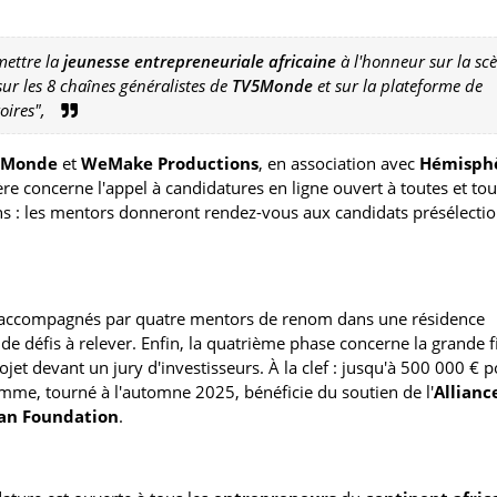
ettre la
jeunesse entrepreneuriale africaine
à l'honneur sur la sc
sur les 8 chaînes généralistes de
TV5Monde
et sur la plateforme de
oires",
5Monde
et
WeMake Productions
, en association avec
Hémisph
e concerne l'appel à candidatures en ligne ouvert à toutes et to
ons : les mentors donneront rendez-vous aux candidats présélecti
nt accompagnés par quatre mentors de renom dans une résidence
 de défis à relever. Enfin, la quatrième phase concerne la grande fi
ojet devant un jury d'investisseurs. À la clef : jusqu'à 500 000 € 
amme, tourné à l'automne 2025, bénéficie du soutien de l'
Allianc
can Foundation
.