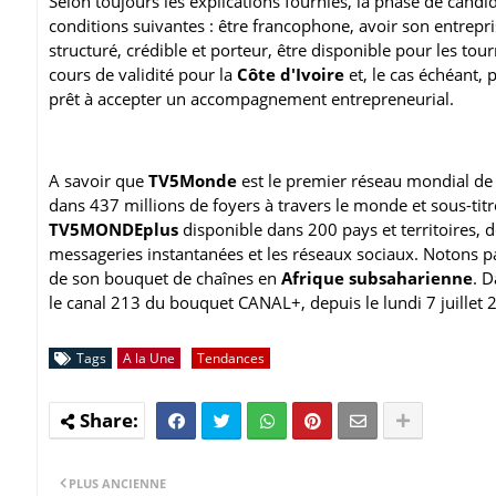
Selon toujours les explications fournies, la phase de candi
conditions suivantes : être francophone, avoir son entrepri
structuré, crédible et porteur, être disponible pour les 
cours de validité pour la
Côte d'Ivoire
et, le cas échéant, 
prêt à accepter un accompagnement entrepreneurial.
A savoir que
TV5Monde
est le premier réseau mondial d
dans 437 millions de foyers à travers le monde et sous-tit
TV5MONDEplus
disponible dans 200 pays et territoires, d
messageries instantanées et les réseaux sociaux. Notons pa
de son bouquet de chaînes en
Afrique subsaharienne
. 
le canal 213 du bouquet CANAL+, depuis le lundi 7 juillet 
Tags
A la Une
Tendances
PLUS ANCIENNE