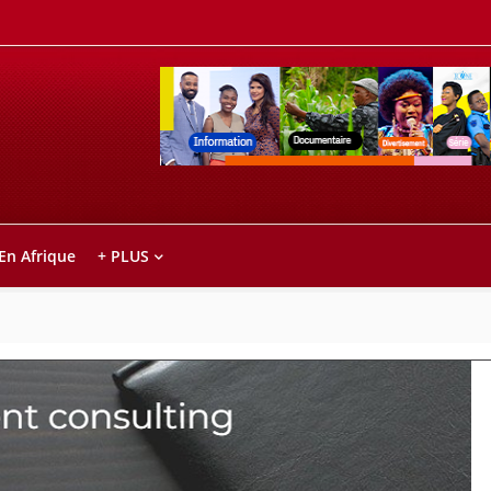
Retrouvez votre chaîne @TV5MONDE, dans le
ho anareo!
 En Afrique
+ PLUS