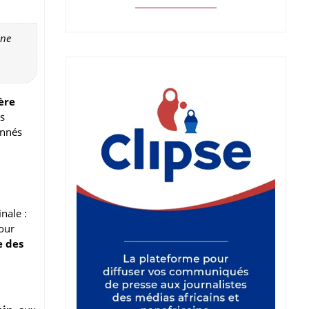
ène
ère
us
onnés
nale :
pour
e des