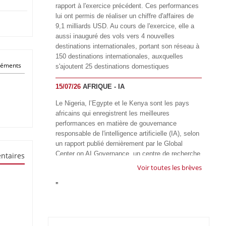
rapport à l'exercice précédent. Ces performances
lui ont permis de réaliser un chiffre d'affaires de
9,1 milliards USD. Au cours de l'exercice, elle a
aussi inauguré des vols vers 4 nouvelles
destinations internationales, portant son réseau à
150 destinations internationales, auxquelles
éléments
s'ajoutent 25 destinations domestiques
15/07/26
AFRIQUE - IA
Le Nigeria, l’Egypte et le Kenya sont les pays
africains qui enregistrent les meilleures
performances en matière de gouvernance
responsable de l'intelligence artificielle (IA), selon
un rapport publié dernièrement par le Global
Center on AI Governance, un centre de recherche
ntaires
basé en Afrique du Sud, qui œuvre à promouvoir
Voir toutes les brèves
une gouvernance équitable et responsable de l’IA
"
à l'échelle mondiale. Alors que l’IA transforme
rapidement le fonctionnement des sociétés,
influençant tous les domaines, des services
publics à l’éducation, en passant par les soins de
santé, l’emploi et l’accès à l’information, le GIRAI