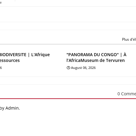
e
Plus d'
BIODIVERSITE | L'Afrique
"PANORAMA DU CONGO" | À
essources
l’AfricaMuseum de Tervuren
26
August 06, 2026
0 Comme
 by Admin.