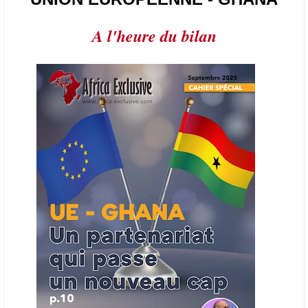
l’année.
A l'heure du bilan
21/06/26
AFRIQUE - PETROLE
L’Organisation des producteurs de pétrole africains (APPO) va mettre
en place une plateforme numérique destinée à donner la priorité aux
entreprises du continent dans les marchés du secteur énergétique.
Cet outil permettra de recenser les entreprises africaines opérant dans
la chaîne de valeur énergétique et de publier des appels d’offres
ouverts en priorité aux sociétés du continent. Le projet est en phase
finale de développement et devrait aboutir, d’ici fin 2026 ou début
2027, à un bulletin africain des appels d’offres dans le secteur de
l’énergie.
06/06/26
AFRICA FINANCE CORPORATION
Cette semaine, Africa Finance Corporation (AFC) a annoncé avoir
bouclé un prêt syndiqué de 2 milliards de dollars, la plus importante
levée de son histoire. Initialement calibrée à 1,6 milliard, l'opération a
été relevée de 400 millions face à l'afflux des souscriptions de
banques internationales. Plus du tiers des fonds proviennent
d'institutions financières asiatiques, à parts égales avec l'Europe.
L'Asie-Pacifique et l'Europe pèsent chacune 35 % du tour de table,