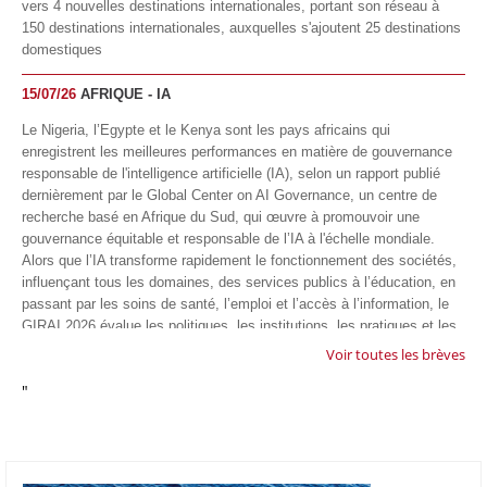
vers 4 nouvelles destinations internationales, portant son réseau à
150 destinations internationales, auxquelles s'ajoutent 25 destinations
domestiques
15/07/26
AFRIQUE - IA
Le Nigeria, l’Egypte et le Kenya sont les pays africains qui
enregistrent les meilleures performances en matière de gouvernance
responsable de l'intelligence artificielle (IA), selon un rapport publié
dernièrement par le Global Center on AI Governance, un centre de
recherche basé en Afrique du Sud, qui œuvre à promouvoir une
gouvernance équitable et responsable de l’IA à l'échelle mondiale.
Alors que l’IA transforme rapidement le fonctionnement des sociétés,
influençant tous les domaines, des services publics à l’éducation, en
passant par les soins de santé, l’emploi et l’accès à l’information, le
GIRAI 2026 évalue les politiques, les institutions, les pratiques et les
conditions générales de gouvernance qui favorisent un déploiement
Voir toutes les brèves
éthique, inclusif et respectueux des droits humains de cette
"
technologie.
04/07/26
GOOGLE AFRIQUE
Google va lancer le premier laboratoire d'intelligence artificielle