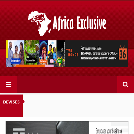
Retrouvez votre chaîne @TV5MONDE, dans les bouquets
CANAL+ 36 . Fandaharam-potoana tsara indrindra ho
anareo!
DEVISES