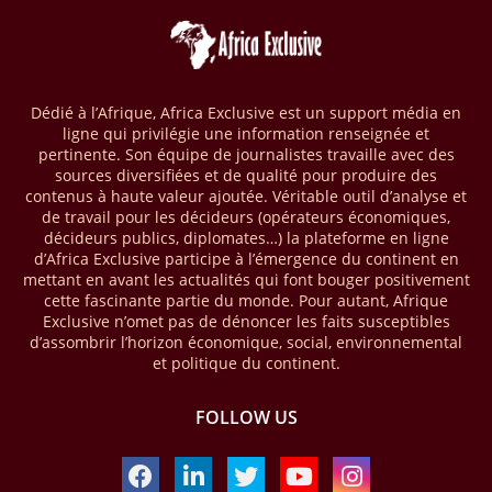
pétrole et de gaz, selon la National Oil Corporation (NOC), entreprise
publique en charge du secteur. Dans le détail, la première découverte
gazière a été enregistrée via le puits d’exploration A1-69/02 situé dans
le bloc 95/96 du bassin de Ghadamès, à proximité de la frontière avec
l’Algérie. D’après la NOC, les tests de production sur ce site opéré par
Dédié à l’Afrique, Africa Exclusive est un support média en
le groupe Sonatrach ont affiché 13 millions de pieds cubes de gaz par
ligne qui privilégie une information renseignée et
jour et 327 barils de condensats.
pertinente. Son équipe de journalistes travaille avec des
sources diversifiées et de qualité pour produire des
04/04/26
BASSIN DU CONGO
contenus à haute valeur ajoutée. Véritable outil d’analyse et
de travail pour les décideurs (opérateurs économiques,
La Banque mondiale a approuvé un projet d’envergure visant à
décideurs publics, diplomates…) la plateforme en ligne
transformer les économies forestières en Afrique centrale. Baptisé «
d’Africa Exclusive participe à l’émergence du continent en
Programme pour des économies forestières durables du Bassin du
mettant en avant les actualités qui font bouger positivement
Congo » (SCBFEP), il mobilise 1,02 milliard $, dont une première
cette fascinante partie du monde. Pour autant, Afrique
phase de 394,83 millions de dollars. C’est ce qu’indique l’institution
Exclusive n’omet pas de dénoncer les faits susceptibles
dans un communiqué publié mercredi 1er avril. Cette première phase
d’assombrir l’horizon économique, social, environnemental
vise à améliorer la gestion forestière, renforcer les chaînes de valeur
et politique du continent.
et créer 220 000 emplois au Cameroun, en République centrafricaine
(RCA) et en République du Congo. Près de 8 millions d’hectares
FOLLOW US
seront placés sous gestion durable.
28/03/26
AFRIQUE - MOBILE MONEY