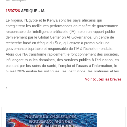
15/07/26
AFRIQUE - IA
Le Nigeria, l’Egypte et le Kenya sont les pays africains qui
enregistrent les meilleures performances en matière de gouvernance
responsable de l'intelligence artificielle (IA), selon un rapport publié
dernièrement par le Global Center on AI Governance, un centre de
recherche basé en Afrique du Sud, qui œuvre à promouvoir une
gouvernance équitable et responsable de l’IA à l'échelle mondiale.
Alors que l’IA transforme rapidement le fonctionnement des sociétés,
influençant tous les domaines, des services publics à l’éducation, en
passant par les soins de santé, l’emploi et l’accès à l’information, le
GIRAI 2026 évalue les politiques, les institutions, les pratiques et les
conditions générales de gouvernance qui favorisent un déploiement
Voir toutes les brèves
éthique, inclusif et respectueux des droits humains de cette
"
technologie.
04/07/26
GOOGLE AFRIQUE
Google va lancer le premier laboratoire d'intelligence artificielle
appliquée d'Afrique à À Accra, au Ghana. L'annonce a été faite
mercredi 1er juillet lors du premier Google Cloud Summit du groupe
américain, qui a également indiqué avoir dépassé son objectif