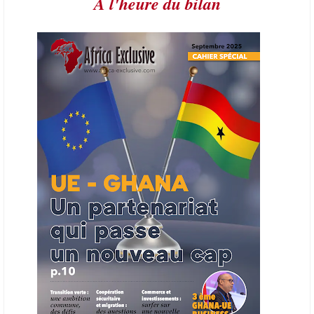
A l'heure du bilan
21/06/26
AFRIQUE - PETROLE
L’Organisation des producteurs de pétrole africains (APPO) va mettre
en place une plateforme numérique destinée à donner la priorité aux
entreprises du continent dans les marchés du secteur énergétique.
Cet outil permettra de recenser les entreprises africaines opérant dans
la chaîne de valeur énergétique et de publier des appels d’offres
ouverts en priorité aux sociétés du continent. Le projet est en phase
finale de développement et devrait aboutir, d’ici fin 2026 ou début
2027, à un bulletin africain des appels d’offres dans le secteur de
l’énergie.
06/06/26
AFRICA FINANCE CORPORATION
Cette semaine, Africa Finance Corporation (AFC) a annoncé avoir
bouclé un prêt syndiqué de 2 milliards de dollars, la plus importante
levée de son histoire. Initialement calibrée à 1,6 milliard, l'opération a
été relevée de 400 millions face à l'afflux des souscriptions de
banques internationales. Plus du tiers des fonds proviennent
d'institutions financières asiatiques, à parts égales avec l'Europe.
L'Asie-Pacifique et l'Europe pèsent chacune 35 % du tour de table,
devant le Moyen-Orient (25 %) et l'Afrique (5 %), selon le communiqué
de l'institution panafricaine, qui compte 48 pays membres.