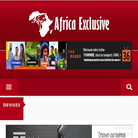
Retrouvez votre chaîne @TV5MONDE, dans les bouquets
CANAL+ 36 . Fandaharam-potoana tsara indrindra ho
anareo!
DEVISES