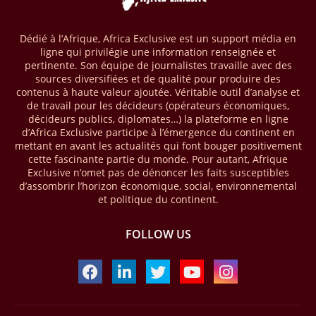
gazière a été enregistrée via le puits d’exploration A1-69/02 situé dans
le bloc 95/96 du bassin de Ghadamès, à proximité de la frontière avec
l’Algérie. D’après la NOC, les tests de production sur ce site opéré par
Dédié à l’Afrique, Africa Exclusive est un support média en
le groupe Sonatrach ont affiché 13 millions de pieds cubes de gaz par
ligne qui privilégie une information renseignée et
jour et 327 barils de condensats.
pertinente. Son équipe de journalistes travaille avec des
sources diversifiées et de qualité pour produire des
04/04/26
BASSIN DU CONGO
contenus à haute valeur ajoutée. Véritable outil d’analyse et
de travail pour les décideurs (opérateurs économiques,
La Banque mondiale a approuvé un projet d’envergure visant à
décideurs publics, diplomates…) la plateforme en ligne
transformer les économies forestières en Afrique centrale. Baptisé «
d’Africa Exclusive participe à l’émergence du continent en
Programme pour des économies forestières durables du Bassin du
mettant en avant les actualités qui font bouger positivement
Congo » (SCBFEP), il mobilise 1,02 milliard $, dont une première
cette fascinante partie du monde. Pour autant, Afrique
phase de 394,83 millions de dollars. C’est ce qu’indique l’institution
Exclusive n’omet pas de dénoncer les faits susceptibles
dans un communiqué publié mercredi 1er avril. Cette première phase
d’assombrir l’horizon économique, social, environnemental
vise à améliorer la gestion forestière, renforcer les chaînes de valeur
et politique du continent.
et créer 220 000 emplois au Cameroun, en République centrafricaine
(RCA) et en République du Congo. Près de 8 millions d’hectares
FOLLOW US
seront placés sous gestion durable.
28/03/26
AFRIQUE - MOBILE MONEY
Selon le rapport publié par l’Association mondiale des opérateurs de
téléphonie mobile (GSMA), près de 1432 milliards USD ont transité