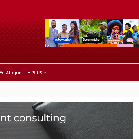
Retrouvez votre chaîne @TV5MONDE, dans le
ho anareo!
 En Afrique
+ PLUS