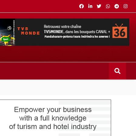
s bouquets CANAL+ 36 . Fandaharam-potoana tsara indrindra