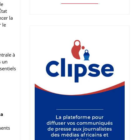
de
État
ncer la
 le
ntrale à
s un
sentiels
la
ments