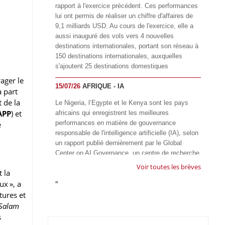
rapport à l'exercice précédent. Ces performances
lui ont permis de réaliser un chiffre d'affaires de
9,1 milliards USD. Au cours de l'exercice, elle a
aussi inauguré des vols vers 4 nouvelles
destinations internationales, portant son réseau à
150 destinations internationales, auxquelles
s'ajoutent 25 destinations domestiques
ager le
15/07/26
AFRIQUE - IA
a part
t de la
Le Nigeria, l’Egypte et le Kenya sont les pays
APP
) et
africains qui enregistrent les meilleures
performances en matière de gouvernance
e
responsable de l'intelligence artificielle (IA), selon
un rapport publié dernièrement par le Global
Center on AI Governance, un centre de recherche
basé en Afrique du Sud, qui œuvre à promouvoir
Voir toutes les brèves
t la
une gouvernance équitable et responsable de l’IA
x », a
"
à l'échelle mondiale. Alors que l’IA transforme
rapidement le fonctionnement des sociétés,
tures et
influençant tous les domaines, des services
 Salam
publics à l’éducation, en passant par les soins de
s
santé, l’emploi et l’accès à l’information, le GIRAI