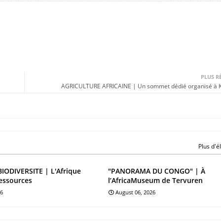
PLUS R
AGRICULTURE AFRICAINE | Un sommet dédié organisé à 
Plus d'
BIODIVERSITE | L'Afrique
"PANORAMA DU CONGO" | À
essources
l’AfricaMuseum de Tervuren
26
August 06, 2026