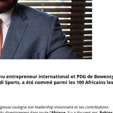
enu entrepreneur international et PDG de Bowenc
 Sports, a été nommé parmi les 100 Africains les
igieuse souligne son leadership visionnaire et ses contributions
 du
divertissement
dans toute l'
Afrique
. Il y a dix-sept ans,
Robins