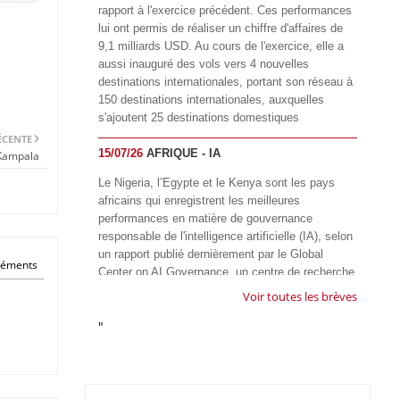
rapport à l'exercice précédent. Ces performances
lui ont permis de réaliser un chiffre d'affaires de
9,1 milliards USD. Au cours de l'exercice, elle a
aussi inauguré des vols vers 4 nouvelles
destinations internationales, portant son réseau à
150 destinations internationales, auxquelles
s'ajoutent 25 destinations domestiques
ÉCENTE
15/07/26
AFRIQUE - IA
Kampala
Le Nigeria, l’Egypte et le Kenya sont les pays
africains qui enregistrent les meilleures
performances en matière de gouvernance
responsable de l'intelligence artificielle (IA), selon
un rapport publié dernièrement par le Global
éléments
Center on AI Governance, un centre de recherche
basé en Afrique du Sud, qui œuvre à promouvoir
Voir toutes les brèves
une gouvernance équitable et responsable de l’IA
"
à l'échelle mondiale. Alors que l’IA transforme
rapidement le fonctionnement des sociétés,
influençant tous les domaines, des services
publics à l’éducation, en passant par les soins de
santé, l’emploi et l’accès à l’information, le GIRAI