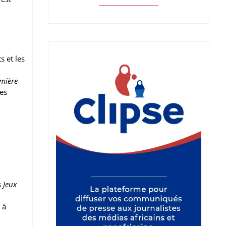
s et les
mière
les
s
Jeux
 à