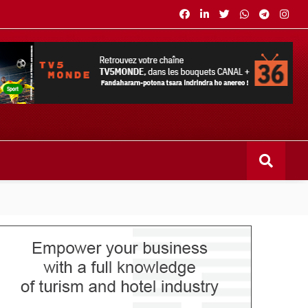
s bouquets CANAL+ 36 . Fandaharam-potoana tsara indrindra