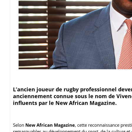
L’ancien joueur de rugby professionnel dev
anciennement connue sous le nom de Vivendi
influents par le New African Magazine.
Selon
New African Magazine
, cette reconnaissance prest
remarquables au développement du
sport
, de la
culture
et