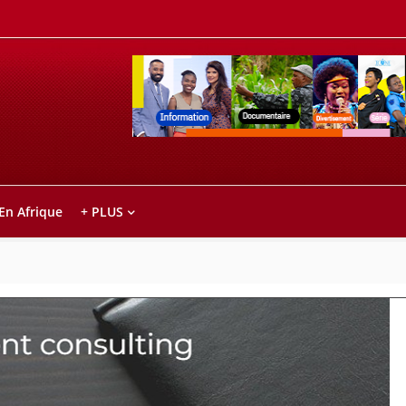
Retrouvez votre chaîne @TV5MONDE, dans le
ho anareo!
 En Afrique
+ PLUS