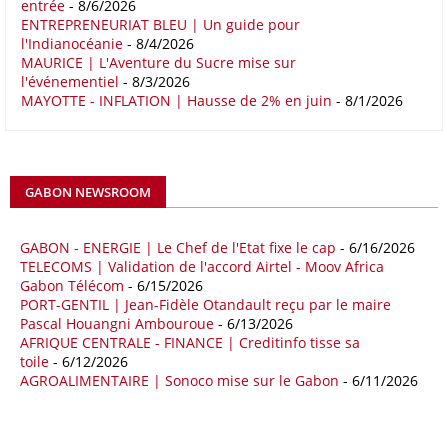
entrée
- 8/6/2026
ENTREPRENEURIAT BLEU | Un guide pour
16/05/26
COMMERCE CHINE - AFRIQUE
l'Indianocéanie
- 8/4/2026
Le déficit commercial de l’Afrique avec la Chine s’est creusé de 48,27
MAURICE | L'Aventure du Sucre mise sur
l'événementiel
- 8/3/2026
% au cours des quatre premiers mois de 2026 comparativement à la
MAYOTTE - INFLATION | Hausse de 2% en juin
- 8/1/2026
même période de 2025 pour s’établir à 36,8 milliards de dollars, en
raison notamment d’une forte hausse des exportations de l’empire du
Milieu vers le continent. Les exportations chinoises vers les pays
africains ont connu une hausse de 28 % entre le 1er janvier et le 30
avril, à 81,82 milliards de dollars. Durant la même période, les
GABON NEWSROOM
importations chinoises en provenance du continent ont atteint 45,02
milliards de dollars, un montant en hausse de 14,5% par rapport aux
quatre premiers mois de 2025.
GABON - ENERGIE | Le Chef de l'Etat fixe le cap
- 6/16/2026
TELECOMS | Validation de l'accord Airtel - Moov Africa
09/05/26
ITALIE - LIBYE
Gabon Télécom
- 6/15/2026
PORT-GENTIL | Jean-Fidèle Otandault reçu par le maire
Les deux pays veulent accélérer leurs projets gaziers communs, afin
Pascal Houangni Ambouroue
- 6/13/2026
de sécuriser davantage les approvisionnements énergétiques en
AFRIQUE CENTRALE - FINANCE | Creditinfo tisse sa
Méditerranée, dans un contexte marqué par des tensions
toile
- 6/12/2026
géopolitiques internationales et des perturbations sur le marché
AGROALIMENTAIRE | Sonoco mise sur le Gabon
- 6/11/2026
mondial du gaz. Réunis à Rome le jeudi 7 mai, la Première ministre
italienne Giorgia Meloni, et le chef du gouvernement libyen
Abdulhamid Dbeibah, ont affiché leur volonté de renforcer la