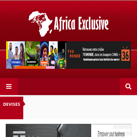
Retrouvez votre chaîne @TV5MONDE, dans les bouquets
CANAL+ 36 . Fandaharam-potoana tsara indrindra ho
anareo!
DEVISES