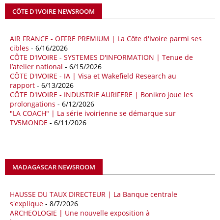
coopération et les investissements dans le secteur énergétique. Cette
CÔTE D'IVOIRE NEWSROOM
séquence survient alors que Rome cherche à réduire son exposition
aux chocs affectant les flux mondiaux de l’énergie.
AIR FRANCE - OFFRE PREMIUM | La Côte d'Ivoire parmi ses
18/04/26
ALGERIE - BP
cibles
- 6/16/2026
CÔTE D'IVOIRE - SYSTEMES D'INFORMATION | Tenue de
La multinationale BP signe son retour en Algérie où un permis de
l’atelier national
- 6/15/2026
prospection d’hydrocarbures dans le bassin oriental lui a été attribué
CÔTE D'IVOIRE - IA | Visa et Wakefield Research au
par l’Agence nationale pour la valorisation des ressources en
rapport
- 6/13/2026
hydrocarbures (ALNAFT). L’information rendue publique mercredi 15
CÔTE D'IVOIRE - INDUSTRIE AURIFERE | Bonikro joue les
avril par l’institution, intervient dans le cadre de sa politique de relance
prolongations
- 6/12/2026
de l’exploration. Le périmètre concerné se situe dans une zone de
"LA COACH" | La série ivoirienne se démarque sur
l’est du pays jugée peu explorée malgré son potentiel. BP pourra y
TV5MONDE
- 6/11/2026
lancer ses premières opérations de prospection sur le terrain portant
sur l’acquisition et l’interprétation de données géologiques et
géophysiques.
MADAGASCAR NEWSROOM
18/04/26
OUGANDA - CITIBANK
Les autorités ougandaises ont annoncé avoir mandaté la banque
américaine Citibank pour arranger la mobilisation des financements
HAUSSE DU TAUX DIRECTEUR | La Banque centrale
nécessaires à la construction du chemin de fer à écartement standard
s'explique
- 8/7/2026
ARCHEOLOGIE | Une nouvelle exposition à
(SGR) qui devrait relier la capitale Kampala à la frontière avec le