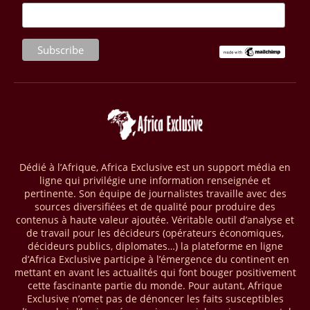
et créer 220 000 emplois au Cameroun, en République centrafricaine
(RCA) et en République du Congo. Près de 8 millions d’hectares
seront placés sous gestion durable.
28/03/26
AFRIQUE - MOBILE MONEY
Selon le rapport publié par l’Association mondiale des opérateurs de
téléphonie mobile (GSMA), près de 1432 milliards USD ont transité
par les comptes de mobile money en Afrique au cours de l'année
2025, en hausse d'environ 27 % par rapport à 2024. Le rapport intitulé
« The State of the Industry Report on Mobile Money 2026 » précise
que le continent a capté environ 66 % de la valeur des transactions de
Dédié à l’Afrique, Africa Exclusive est un support média en
mobile money réalisées à l’échelle mondiale, qui s’est établie à 2091
ligne qui privilégie une information renseignée et
milliards USD (+23 % par rapport à 2024). L’Afrique a également
pertinente. Son équipe de journalistes travaille avec des
enregistré environ 74 % du nombre de transactions de Mobile money
sources diversifiées et de qualité pour produire des
répertoriées l’an passé dans le monde, avec environ 92 milliards de
contenus à haute valeur ajoutée. Véritable outil d’analyse et
transactions (+16 % par rapport à 2024) sur un total de 125 milliards
de travail pour les décideurs (opérateurs économiques,
dans le monde.
décideurs publics, diplomates…) la plateforme en ligne
d’Africa Exclusive participe à l’émergence du continent en
28/03/26
AFRIQUE - ECONOMIE CREATIVE
mettant en avant les actualités qui font bouger positivement
cette fascinante partie du monde. Pour autant, Afrique
Une rapport publié dernièrement par le Boston Consulting Group, et
Exclusive n’omet pas de dénoncer les faits susceptibles
intitulé « Africa Unleashed: Empowering Women in Creative Industries